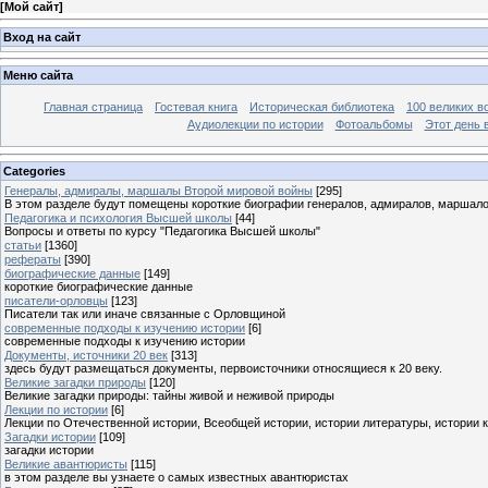
[
Мой сайт
]
Вход на сайт
Меню сайта
Главная страница
Гостевая книга
Историческая библиотека
100 великих в
Аудиолекции по истории
Фотоальбомы
Этот день 
Categories
Генералы, адмиралы, маршалы Второй мировой войны
[295]
В этом разделе будут помещены короткие биографии генералов, адмиралов, маршал
Педагогика и психология Высшей школы
[44]
Вопросы и ответы по курсу "Педагогика Высшей школы"
статьи
[1360]
рефераты
[390]
биографические данные
[149]
короткие биографические данные
писатели-орловцы
[123]
Писатели так или иначе связанные с Орловщиной
современные подходы к изучению истории
[6]
современные подходы к изучению истории
Документы, источники 20 век
[313]
здесь будут размещаться документы, первоисточники относящиеся к 20 веку.
Великие загадки природы
[120]
Великие загадки природы: тайны живой и неживой природы
Лекции по истории
[6]
Лекции по Отечественной истории, Всеобщей истории, истории литературы, истории 
Загадки истории
[109]
загадки истории
Великие авантюристы
[115]
в этом разделе вы узнаете о самых известных авантюристах