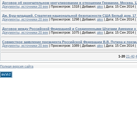
Договор об окончательном урегулировании в отношении Германии. Москва. 12 
Документы, источники 20 век
|
Просмотров:
1318
|
Добавил:
alex
|
Дата:
15 Сен 2014
|
Дж. Буш-младший. Стратегия национальной безопасности США Белый дом, 17 с
Документы, источники 20 век
|
Просмотров:
1298
|
Добавил:
alex
|
Дата:
15 Сен 2014
|
Договор между Российской Федерацией и Соединенными Штатами Америки о с
Документы, источники 20 век
|
Просмотров:
1075
|
Добавил:
alex
|
Дата:
15 Сен 2014
|
Совместное заявление президента Российской Федерации В.В. Путина и през
Документы, источники 20 век
|
Просмотров:
1089
|
Добавил:
alex
|
Дата:
15 Сен 2014
|
1-20
21-40
Полная версия сайта