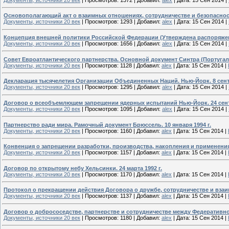
Основополагающий акт о взаимных отношениях, сотрудничестве и безопаснос
Документы, источники 20 век
|
Просмотров:
1293
|
Добавил:
alex
|
Дата:
15 Сен 2014
|
Концепция внешней политики Российской Федерации (Утверждена распоряжени
Документы, источники 20 век
|
Просмотров:
1656
|
Добавил:
alex
|
Дата:
15 Сен 2014
|
Совет Евроатлантического партнерства. Основной документ Синтра (Португалия
Документы, источники 20 век
|
Просмотров:
1128
|
Добавил:
alex
|
Дата:
15 Сен 2014
|
Декларация тысячелетия Организации Объединенных Наций. Нью-Йорк. 8 сентя
Документы, источники 20 век
|
Просмотров:
1295
|
Добавил:
alex
|
Дата:
15 Сен 2014
|
Договор о всеобъемлющем запрещении ядерных испытаний Нью-Йорк. 24 сентя
Документы, источники 20 век
|
Просмотров:
1095
|
Добавил:
alex
|
Дата:
15 Сен 2014
|
Партнерство ради мира. Рамочный документ Брюссель. 10 января 1994 г.
Документы, источники 20 век
|
Просмотров:
1160
|
Добавил:
alex
|
Дата:
15 Сен 2014
|
Конвенция о запрещении разработки, производства, накопления и применения
Документы, источники 20 век
|
Просмотров:
1157
|
Добавил:
alex
|
Дата:
15 Сен 2014
|
Договор по открытому небу Хельсинки. 24 марта 1992 г.
Документы, источники 20 век
|
Просмотров:
1170
|
Добавил:
alex
|
Дата:
15 Сен 2014
|
Протокол о прекращении действия Договора о дружбе, сотрудничестве и взаи
Документы, источники 20 век
|
Просмотров:
1137
|
Добавил:
alex
|
Дата:
15 Сен 2014
|
Договор о добрососедстве, партнерстве и сотрудничестве между Федеративн
Документы, источники 20 век
|
Просмотров:
1180
|
Добавил:
alex
|
Дата:
15 Сен 2014
|