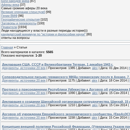
Боги народов мира
[87]
Аферы века
[37]
Самые громкие аферы 20 века
Великие операции спецслужб
[99]
Гении ВМФ
[96]
Географические открытия
[102]
Заговоры и перевороты
[100]
Правители
[1934]
Люди находящиеся у власти в разные периоды истории)))
кандидатский минимум по "истории и философии науки"
[80]
ответы на вопросы
Главная
»
Статьи
Всего материалов в каталоге
:
5565
Показано материалов
:
1-20
Декларация США, СССР и Великобритании Тегеран. 1 декабря 1943 г.
Документы, источники 20 век
|
Просмотров:
1385
|
Добавил:
alex
|
Дата:
01 Дек 2014
|
Сопроводительное письмо германского МИДа германскому послу в Анкаре. 7 а
Документы, источники 20 век
|
Просмотров:
1175
|
Добавил:
alex
|
Дата:
18 Сен 2014
|
Протокол о присоединении Республики Узбекистан к Договор об учреждении 
Документы, источники 20 век
|
Просмотров:
1090
|
Добавил:
alex
|
Дата:
15 Сен 2014
|
Декларация о создании Шанхайской организации сотрудничества. Шанхай. 15 и
Документы, источники 20 век
|
Просмотров:
1210
|
Добавил:
alex
|
Дата:
15 Сен 2014
|
Договор об учреждении Евразийского экономического сообщества. (ЕврАзЭС
Документы, источники 20 век
|
Просмотров:
1158
|
Добавил:
alex
|
Дата:
15 Сен 2014
|
Концепция внешней политики Российской Федерации. (Утверждена Указом през
Документы, источники 20 век
|
Просмотров:
1372
|
Добавил:
alex
|
Дата:
15 Сен 2014
|