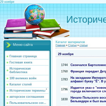
29 ноября
Историче
Каталог материалов
Меню сайта
Главная
»
Статьи
»
статьи
29 ноября
Главная страница
Гостевая книга
1744
Скончался Бартоломео
Историческая
1760
Франция передает Дет
библиотека
На заседании Императ
100 великих войн
1783
алфавит букву "Ё". В 
Каталог статей
Издается указ о "ново
1796
Исторические термины
города включаются сл
авторское соглашение
Начало Польского вос
1830
Бельведере и был вын
Пользовательское сог...