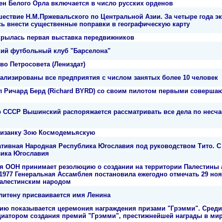
н Белого Орла включается в число русских орденов
ествие Н.М.Пржевальского по Центральной Азии. За четыре года эк
ь внести существенные поправки в географическую карту
ткрылась первая выставка передвижников
ий футбольный клуб "Барселона"
во Петросовета (Лениздат)
ализированы все предприятия с числом занятых более 10 человек
 Ричард Берд (Richard BYRD) со своим пилотом первыми соверша
 СССР Вышинский распоряжается рассматривать все дела по несч
тизанку Зою Космодемьяскую
тивная Народная Республика Югославия под руководством Тито. С 
лика Югославия
я ООН принимает резолюцию о создании на территории Палестины а
е 1977 Генеральная Ассамблея постановила ежегодно отмечать 29 н
палестинским народом
итену присваивается имя Ленина
ию показывается церемония награждения призами "Грэмми". Среди 
циатором создания премий "Грэмми", престижнейшей награды в ми