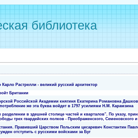
ская библиотека
 Карло Растрелли - великий русский архитектор
ройт Британии
орской Российской Академии княгиня Екатерина Романовна Дашкова
употребление же эта буква войдет в 1797 усилиями Н.М. Карамзина
м разделении в здешней столице частей и кварталов". По указу, прин
ободы трех гвардейских полков - Преображенского, Семеновского и
стания. Правивший Царством Польским цесаревич Константин Павло
ужден отступить с русскими войсками за Буг