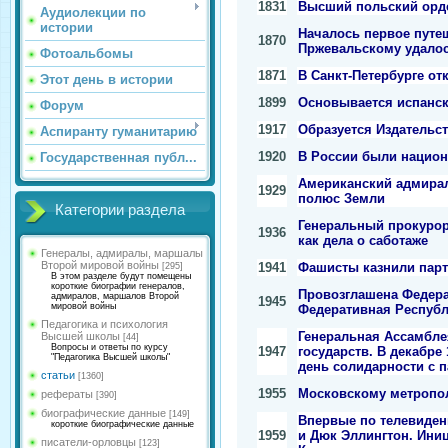
1831
Высший польский орде
Аудиолекции по
истории
Началось первое путеш
1870
Пржевальскому удалос
Фотоальбомы
1871
В Санкт-Петербурге о
Этот день в истории
1899
Основывается испанск
Форум
1917
Образуется Издательст
Аспиранту гуманитарию
1920
В России были национ
Государственная публ...
Американский адмирал
1929
полюс Земли
Категории раздела
Генеральный прокурор
1936
как дела о саботаже
Генералы, адмиралы, маршалы
Второй мировой войны
1941
Фашисты казнили пар
[295]
В этом разделе будут помещены
короткие биографии генералов,
Провозглашена Федера
адмиралов, маршалов Второй
1945
мировой войны
Федеративная Респуб
Педагогика и психология
Генеральная Ассамбле
Высшей школы
[44]
Вопросы и ответы по курсу
1947
государств. В декабр
"Педагогика Высшей школы"
день солидарности с 
статьи
[1360]
1955
Московскому метропол
рефераты
[390]
биографические данные
[149]
Впервые по телевиден
короткие биографические данные
1959
и Дюк Эллингтон. Ини
писатели-орловцы
[123]