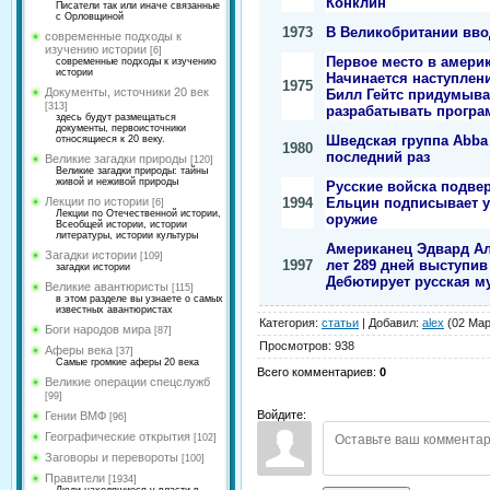
Конклин
Писатели так или иначе связанные
с Орловщиной
1973
В Великобритании вво
современные подходы к
изучению истории
[6]
Первое место в америка
современные подходы к изучению
истории
Начинается наступлен
1975
Документы, источники 20 век
Билл Гейтс придумыва
[313]
разрабатывать програ
здесь будут размещаться
документы, первоисточники
Шведская группа Abba 
относящиеся к 20 веку.
1980
последний раз
Великие загадки природы
[120]
Великие загадки природы: тайны
живой и неживой природы
Русские войска подве
1994
Ельцин подписывает у
Лекции по истории
[6]
Лекции по Отечественной истории,
оружие
Всеобщей истории, истории
литературы, истории культуры
Американец Эдвард Ал
Загадки истории
[109]
1997
лет 289 дней выступив
загадки истории
Дебютирует русская м
Великие авантюристы
[115]
в этом разделе вы узнаете о самых
известных авантюристах
Категория
:
статьи
|
Добавил
:
alex
(02 Мар
Боги народов мира
[87]
Просмотров
:
938
Аферы века
[37]
Самые громкие аферы 20 века
Всего комментариев
:
0
Великие операции спецслужб
[99]
Войдите:
Гении ВМФ
[96]
Географические открытия
[102]
Заговоры и перевороты
[100]
Правители
[1934]