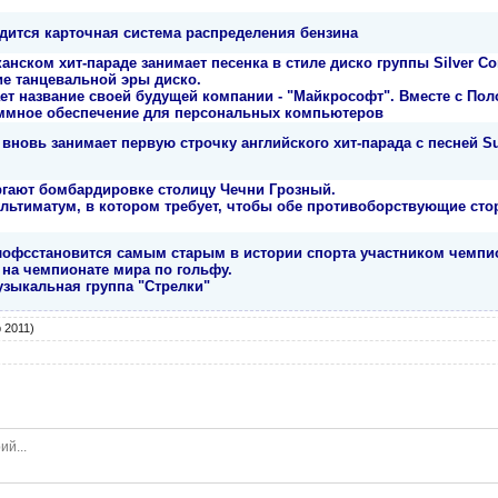
дится карточная система распределения бензина
нском хит-параде занимает песенка в стиле диско группы Silver Conv
ие танцевальной эры диско.
ет название своей будущей компании - "Майкрософт". Вместе с По
ммное обеспечение для персональных компьютеров
вновь занимает первую строчку английского хит-парада с песней Su
ргают бомбардировке столицу Чечни Грозный.
льтиматум, в котором требует, чтобы обе противоборствующие ст
офсстановится самым старым в истории спорта участником чемпион
 на чемпионате мира по гольфу.
узыкальная группа "Стрелки"
 2011)