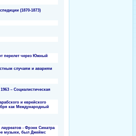
спедиции (1870-1873)
ют перелет через Южный
астным случаям и авариям
1963 – Социалистическая
рабского и еврейского
оября как Международный
лауреатов - Фрэнк Синатра
ре музыки, был Джеймс