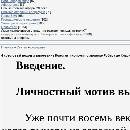
Боги народов мира
[87]
Аферы века
[37]
Самые громкие аферы 20 века
Великие операции спецслужб
[99]
Гении ВМФ
[96]
Географические открытия
[102]
Заговоры и перевороты
[100]
Правители
[1934]
Люди находящиеся у власти в разные периоды истории)))
кандидатский минимум по "истории и философии науки"
[80]
ответы на вопросы
Главная
»
Статьи
»
рефераты
4 крестовый поход и завоевание Константинополя по хронике Робера де Клар
Введение.
Личностный мотив вы
Уже почти восемь век