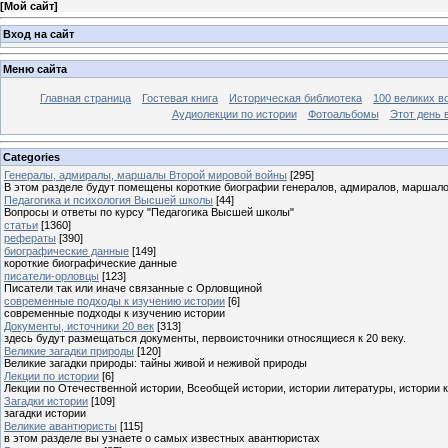
[
Мой сайт
]
Вход на сайт
Меню сайта
Главная страница
Гостевая книга
Историческая библиотека
100 великих в
Аудиолекции по истории
Фотоальбомы
Этот день 
Categories
Генералы, адмиралы, маршалы Второй мировой войны
[295]
В этом разделе будут помещены короткие биографии генералов, адмиралов, маршал
Педагогика и психология Высшей школы
[44]
Вопросы и ответы по курсу "Педагогика Высшей школы"
статьи
[1360]
рефераты
[390]
биографические данные
[149]
короткие биографические данные
писатели-орловцы
[123]
Писатели так или иначе связанные с Орловщиной
современные подходы к изучению истории
[6]
современные подходы к изучению истории
Документы, источники 20 век
[313]
здесь будут размещаться документы, первоисточники относящиеся к 20 веку.
Великие загадки природы
[120]
Великие загадки природы: тайны живой и неживой природы
Лекции по истории
[6]
Лекции по Отечественной истории, Всеобщей истории, истории литературы, истории 
Загадки истории
[109]
загадки истории
Великие авантюристы
[115]
в этом разделе вы узнаете о самых известных авантюристах