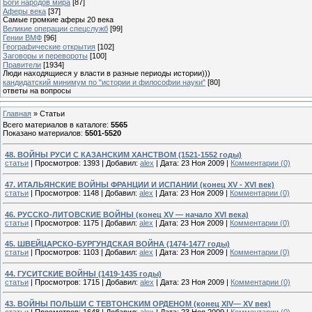
Боги народов мира
[87]
Аферы века
[37]
Самые громкие аферы 20 века
Великие операции спецслужб
[99]
Гении ВМФ
[96]
Географические открытия
[102]
Заговоры и перевороты
[100]
Правители
[1934]
Люди находящиеся у власти в разные периоды истории)))
кандидатский минимум по "истории и философии науки"
[80]
ответы на вопросы
Главная
»
Статьи
Всего материалов в каталоге
:
5565
Показано материалов
:
5501-5520
48. ВОЙНЫ РУСИ С КАЗАНСКИМ ХАНСТВОМ (1521-1552 годы)
статьи
|
Просмотров:
1393
|
Добавил:
alex
|
Дата:
23 Ноя 2009
|
Комментарии (0)
47. ИТАЛЬЯНСКИЕ ВОЙНЫ ФРАНЦИИ И ИСПАНИИ (конец XV - XVI век)
статьи
|
Просмотров:
1148
|
Добавил:
alex
|
Дата:
23 Ноя 2009
|
Комментарии (0)
46. РУССКО-ЛИТОВСКИЕ ВОЙНЫ (конец XV — начало XVI века)
статьи
|
Просмотров:
1175
|
Добавил:
alex
|
Дата:
23 Ноя 2009
|
Комментарии (0)
45. ШВЕЙЦАРСКО-БУРГУНДСКАЯ ВОЙНА (1474-1477 годы)
статьи
|
Просмотров:
1103
|
Добавил:
alex
|
Дата:
23 Ноя 2009
|
Комментарии (0)
44. ГУСИТСКИЕ ВОЙНЫ (1419-1435 годы)
статьи
|
Просмотров:
1715
|
Добавил:
alex
|
Дата:
23 Ноя 2009
|
Комментарии (0)
43. ВОЙНЫ ПОЛЬШИ С ТЕВТОНСКИМ ОРДЕНОМ (конец XIV— XV век)
статьи
|
Просмотров:
1648
|
Добавил:
alex
|
Дата:
23 Ноя 2009
|
Комментарии (0)