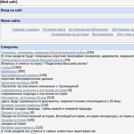
[
Мой сайт
]
Вход на сайт
Меню сайта
Главная страница
Гостевая книга
Историческая библиотека
100 великих в
Аудиолекции по истории
Фотоальбомы
Этот день 
Categories
Генералы, адмиралы, маршалы Второй мировой войны
[295]
В этом разделе будут помещены короткие биографии генералов, адмиралов, маршал
Педагогика и психология Высшей школы
[44]
Вопросы и ответы по курсу "Педагогика Высшей школы"
статьи
[1360]
рефераты
[390]
биографические данные
[149]
короткие биографические данные
писатели-орловцы
[123]
Писатели так или иначе связанные с Орловщиной
современные подходы к изучению истории
[6]
современные подходы к изучению истории
Документы, источники 20 век
[313]
здесь будут размещаться документы, первоисточники относящиеся к 20 веку.
Великие загадки природы
[120]
Великие загадки природы: тайны живой и неживой природы
Лекции по истории
[6]
Лекции по Отечественной истории, Всеобщей истории, истории литературы, истории 
Загадки истории
[109]
загадки истории
Великие авантюристы
[115]
в этом разделе вы узнаете о самых известных авантюристах