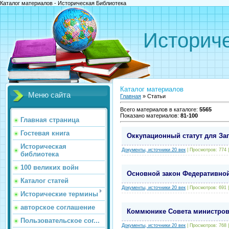
Каталог материалов - Историческая Библиотека
Историче
Каталог материалов
Меню сайта
Главная
»
Статьи
Всего материалов в каталоге
:
5565
Показано материалов
:
81-100
Главная страница
Гостевая книга
Оккупационный статут для Зап
Историческая
Документы, источники 20 век
|
Просмотров:
774
библиотека
100 великих войн
Основной закон Федеративной 
Каталог статей
Документы, источники 20 век
|
Просмотров:
691
Исторические термины
авторское соглашение
Коммюнике Совета министров 
Пользовательское сог...
Документы, источники 20 век
|
Просмотров:
768