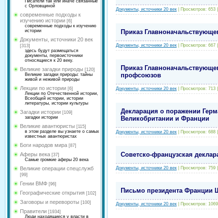
Писатели так или иначе связанные
с Орловщиной
Документы, источники 20 век
|
Просмотров:
653
современные подходы к
изучению истории
[6]
современные подходы к изучению
истории
Приказ Главноначальствующег
Документы, источники 20 век
Документы, источники 20 век
|
Просмотров:
667
[313]
здесь будут размещаться
документы, первоисточники
относящиеся к 20 веку.
Приказ Главноначальствующег
Великие загадки природы
[120]
профсоюзов
Великие загадки природы: тайны
живой и неживой природы
Лекции по истории
[6]
Документы, источники 20 век
|
Просмотров:
713
Лекции по Отечественной истории,
Всеобщей истории, истории
литературы, истории культуры
Декларация о поражении Герм
Загадки истории
[109]
загадки истории
Великобритании и Франции
Великие авантюристы
[115]
в этом разделе вы узнаете о самых
Документы, источники 20 век
|
Просмотров:
688
известных авантюристах
Боги народов мира
[87]
Советско-французская деклара
Аферы века
[37]
Самые громкие аферы 20 века
Великие операции спецслужб
Документы, источники 20 век
|
Просмотров:
759
[99]
Гении ВМФ
[96]
Письмо президента Франции Ш.
Географические открытия
[102]
Заговоры и перевороты
[100]
Документы, источники 20 век
|
Просмотров:
1069
Правители
[1934]
Люди находящиеся у власти в