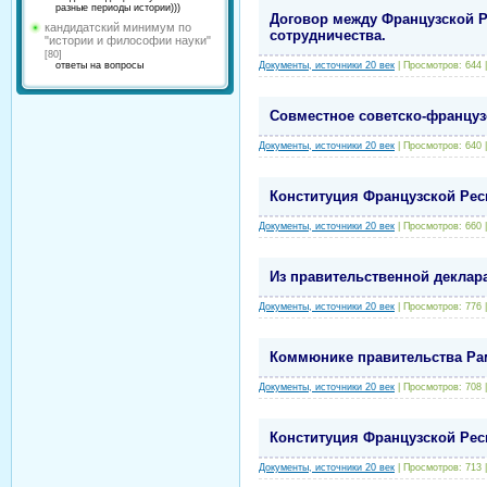
разные периоды истории)))
Договор между Французской Р
кандидатский минимум по
сотрудничества.
"истории и философии науки"
[80]
ответы на вопросы
Документы, источники 20 век
|
Просмотров:
644
Совместное советско-французс
Документы, источники 20 век
|
Просмотров:
640
Конституция Французской Респ
Документы, источники 20 век
|
Просмотров:
660
Из правительственной деклара
Документы, источники 20 век
|
Просмотров:
776
Коммюнике правительства Рам
Документы, источники 20 век
|
Просмотров:
708
Конституция Французской Респ
Документы, источники 20 век
|
Просмотров:
713