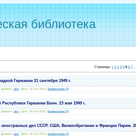
ская библиотека
Страницы
:
«
1
2
3
4
5
6
7
..
адной Германии 21 сентября 1949 г.
|
Добавил:
alex
|
Дата:
14 Сен 2014
|
Комментарии (0)
Республики Германии Бонн. 23 мая 1949 г.
|
Добавил:
alex
|
Дата:
14 Сен 2014
|
Комментарии (0)
иностранных дел СССР, США, Великобритании и Франции Париж. 20 
|
Добавил:
alex
|
Дата:
14 Сен 2014
|
Комментарии (0)