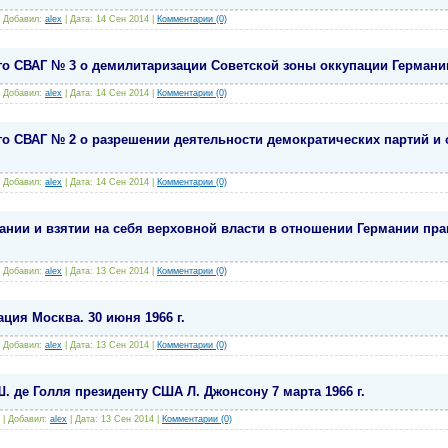
|
Добавил:
alex
|
Дата:
14 Сен 2014
|
Комментарии (0)
о СВАГ № 3 о демилитаризации Советской зоны оккупации Германии 
|
Добавил:
alex
|
Дата:
14 Сен 2014
|
Комментарии (0)
о СВАГ № 2 о разрешении деятельности демократических партий и 
|
Добавил:
alex
|
Дата:
14 Сен 2014
|
Комментарии (0)
ании и взятии на себя верховной власти в отношении Германии пр
|
Добавил:
alex
|
Дата:
13 Сен 2014
|
Комментарии (0)
ция Москва. 30 июня 1966 г.
|
Добавил:
alex
|
Дата:
13 Сен 2014
|
Комментарии (0)
 де Голля президенту США Л. Джонсону 7 марта 1966 г.
|
Добавил:
alex
|
Дата:
13 Сен 2014
|
Комментарии (0)