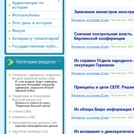
Аудиолекции по
истории
Заявление министров иностра
Фотоальбомы
Документы, источники 20 век
|
Просмотров:
689
Этот день в истории
Форум
Союзная контрольная власть.
Аспиранту гуманитарию
Берлинской конференции
Государственная публ...
Документы, источники 20 век
|
Просмотров:
663
Из справки Отдела народного
Категории раздела
оккупации Германии
Документы, источники 20 век
|
Просмотров:
676
Генералы, адмиралы, маршалы
Второй мировой войны
[295]
В этом разделе будут помещены
короткие биографии генералов,
Принципы и цели СЕПГ. Решени
адмиралов, маршалов Второй
мировой войны
Документы, источники 20 век
|
Просмотров:
710
Педагогика и психология
Высшей школы
[44]
Вопросы и ответы по курсу
"Педагогика Высшей школы"
Из обзора Бюро информации С
статьи
[1360]
рефераты
[390]
Документы, источники 20 век
|
Просмотров:
696
биографические данные
[149]
короткие биографические данные
Из воззвания о демократическ
писатели-орловцы
[123]