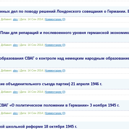
нных дел по поводу решений Лондонского совещания о Германии. Ва
|
Добавил:
alex
|
Дата:
14 Сен 2014
|
Комментарии (0)
 План для репараций и послевоенного уровня германской экономик
|
Добавил:
alex
|
Дата:
14 Сен 2014
|
Комментарии (0)
 образования СВАГ о контроле над немецким народным образование
|
Добавил:
alex
|
Дата:
14 Сен 2014
|
Комментарии (0)
е объединительного съезда партии) 21 апреля 1946 г.
|
Добавил:
alex
|
Дата:
14 Сен 2014
|
Комментарии (0)
ВАГ «О политическом положении в Германии» 3 ноября 1945 г.
|
Добавил:
alex
|
Дата:
14 Сен 2014
|
Комментарии (0)
ой школьной реформе 18 октября 1945 г.