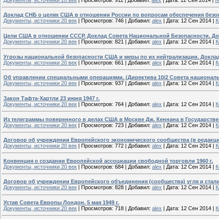
Доклад СНБ о целях США в отношении России по вопросам обеспечения безопа
Документы, источники 20 век
|
Просмотров:
746
|
Добавил:
alex
|
Дата:
12 Сен 2014
|
К
Цели США в отношении СССР. Доклад Совета Национальной Безопасности. Док
Документы, источники 20 век
|
Просмотров:
821
|
Добавил:
alex
|
Дата:
12 Сен 2014
|
К
Угрозы национальной безопасности США и меры по их нейтрализации. Докла
Документы, источники 20 век
|
Просмотров:
661
|
Добавил:
alex
|
Дата:
12 Сен 2014
|
К
Об управлении специальными операциями. (Директива 10/2 Совета национальн
Документы, источники 20 век
|
Просмотров:
937
|
Добавил:
alex
|
Дата:
12 Сен 2014
|
К
Закон Тафта-Хартли 23 июня 1947 г.
Документы, источники 20 век
|
Просмотров:
764
|
Добавил:
alex
|
Дата:
12 Сен 2014
|
К
Из телеграммы поверенного в делах США в Москве Дж. Кеннана в Государстве
Документы, источники 20 век
|
Просмотров:
723
|
Добавил:
alex
|
Дата:
12 Сен 2014
|
К
Договор об учреждении Европейского экономического сообщества (в редакции
Документы, источники 20 век
|
Просмотров:
772
|
Добавил:
alex
|
Дата:
12 Сен 2014
|
К
Конвенция о создании Европейской ассоциации свободной торговли 1960 г.
Документы, источники 20 век
|
Просмотров:
684
|
Добавил:
alex
|
Дата:
12 Сен 2014
|
К
Договор об учреждении Европейского объединения (сообщества) угля и стали 
Документы, источники 20 век
|
Просмотров:
828
|
Добавил:
alex
|
Дата:
12 Сен 2014
|
К
Устав Совета Европы Лондон. 5 мая 1949 г.
Документы, источники 20 век
|
Просмотров:
718
|
Добавил:
alex
|
Дата:
12 Сен 2014
|
К