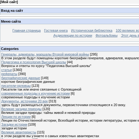
[
Мой сайт
]
Вход на сайт
Меню сайта
Главная страница
Гостевая книга
Историческая библиотека
100 великих в
Аудиолекции по истории
Фотоальбомы
Этот день 
Categories
Генералы, адмиралы, маршалы Второй мировой войны
[295]
В этом разделе будут помещены короткие биографии генералов, адмиралов, маршал
Педагогика и психология Высшей школы
[44]
Вопросы и ответы по курсу "Педагогика Высшей школы"
статьи
[1360]
рефераты
[390]
биографические данные
[149]
короткие биографические данные
писатели-орловцы
[123]
Писатели так или иначе связанные с Орловщиной
современные подходы к изучению истории
[6]
современные подходы к изучению истории
Документы, источники 20 век
[313]
здесь будут размещаться документы, первоисточники относящиеся к 20 веку.
Великие загадки природы
[120]
Великие загадки природы: тайны живой и неживой природы
Лекции по истории
[6]
Лекции по Отечественной истории, Всеобщей истории, истории литературы, истории 
Загадки истории
[109]
загадки истории
Великие авантюристы
[115]
в этом разделе вы узнаете о самых известных авантюристах