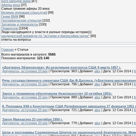
Боги народов мира
[87]
Аферы века
[37]
Самые громкие аферы 20 века
Великие операции спецслужб
[99]
Гении ВМФ
[96]
Географические открытия
[102]
Заговоры и перевороты
[100]
Правители
[1934]
Люди находящиеся у власти в разные периоды истории)))
кандидатский минимум по "истории и философии науки"
[80]
ответы на вопросы
Главная
»
Статьи
Всего материалов в каталоге
:
5565
Показано материалов
:
121-140
«Доктрина Эйзенхауэра». Из резолюции конгресса США 9 марта 1957 г.
Документы, источники 20 век
|
Просмотров:
963
|
Добавил:
alex
|
Дата:
12 Сен 2014
|
К
Речь государственного секретаря США Дж.Ф.Даллеса. («Доктрина массирован
Документы, источники 20 век
|
Просмотров:
796
|
Добавил:
alex
|
Дата:
12 Сен 2014
|
К
Закон о «взаимном обеспечении безопасности» 10 октября 1951г.
Документы, источники 20 век
|
Просмотров:
889
|
Добавил:
alex
|
Дата:
12 Сен 2014
|
К
8. Поправка XXII к Конституции США Ратификация завершена 27 февраля 1951 г
Документы, источники 20 век
|
Просмотров:
721
|
Добавил:
alex
|
Дата:
12 Сен 2014
|
К
Закон Маккарэна 23 сентября 1950 г.
Документы, источники 20 век
|
Просмотров:
779
|
Добавил:
alex
|
Дата:
12 Сен 2014
|
К
Цели и программы Соединенных Штатов по национальной безопасности. Мем
Документы, источники 20 век
|
Просмотров:
911
|
Добавил:
alex
|
Дата:
12 Сен 2014
|
К