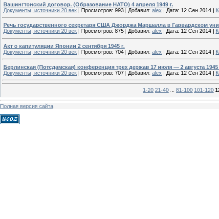
Вашингтонский договор. (Образование НАТО) 4 апреля 1949 г.
Документы, источники 20 век
|
Просмотров:
993
|
Добавил:
alex
|
Дата:
12 Сен 2014
|
К
Речь государственного секретаря США Джорджа Маршалла в Гарвардском унив
Документы, источники 20 век
|
Просмотров:
875
|
Добавил:
alex
|
Дата:
12 Сен 2014
|
К
Акт о капитуляции Японии 2 сентября 1945 г.
Документы, источники 20 век
|
Просмотров:
704
|
Добавил:
alex
|
Дата:
12 Сен 2014
|
К
Берлинская (Потсдамская) конференция трех держав 17 июля — 2 августа 1945 
Документы, источники 20 век
|
Просмотров:
707
|
Добавил:
alex
|
Дата:
12 Сен 2014
|
К
1-20
21-40
...
81-100
101-120
1
Полная версия сайта