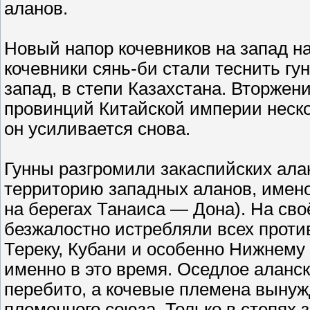
аланов.
Новый напор кочевников на запад нач
кочевники сянь-би стали теснить гу
запад, в степи Казахстана. Вторжен
провинций Китайской империи неско
он усиливается снова.
Гунны разгромили закаспийских алан
территорию западных аланов, имен
на берегах Танаиса — Дона). На сво
безжалостно истребляли всех прот
Тереку, Кубани и особенно Нижнему
именно в это время. Оседлое аланс
перебито, а кочевые племена вынуж
племенного союза. Только в степях 