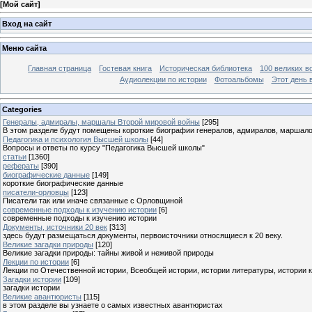
[
Мой сайт
]
Вход на сайт
Меню сайта
Главная страница
Гостевая книга
Историческая библиотека
100 великих в
Аудиолекции по истории
Фотоальбомы
Этот день 
Categories
Генералы, адмиралы, маршалы Второй мировой войны
[295]
В этом разделе будут помещены короткие биографии генералов, адмиралов, маршал
Педагогика и психология Высшей школы
[44]
Вопросы и ответы по курсу "Педагогика Высшей школы"
статьи
[1360]
рефераты
[390]
биографические данные
[149]
короткие биографические данные
писатели-орловцы
[123]
Писатели так или иначе связанные с Орловщиной
современные подходы к изучению истории
[6]
современные подходы к изучению истории
Документы, источники 20 век
[313]
здесь будут размещаться документы, первоисточники относящиеся к 20 веку.
Великие загадки природы
[120]
Великие загадки природы: тайны живой и неживой природы
Лекции по истории
[6]
Лекции по Отечественной истории, Всеобщей истории, истории литературы, истории 
Загадки истории
[109]
загадки истории
Великие авантюристы
[115]
в этом разделе вы узнаете о самых известных авантюристах