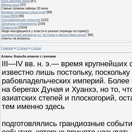
Боги народов мира
[87]
Аферы века
[37]
Самые громкие аферы 20 века
Великие операции спецслужб
[99]
Гении ВМФ
[96]
Географические открытия
[102]
Заговоры и перевороты
[100]
Правители
[1934]
Люди находящиеся у власти в разные периоды истории)))
кандидатский минимум по "истории и философии науки"
[80]
ответы на вопросы
Главная
»
Статьи
»
статьи
Аланы. Борьба аланов с гуннами
III—IV вв. н. э.— время крупнейших 
известно лишь постольку, поскольку
рабовладельческих империй. Более
на берегах Дуная и Хуанхэ, но то, 
азиатских степей и плоскогорий, ос
тем именно здесь
подготовлялись грандиозные событ