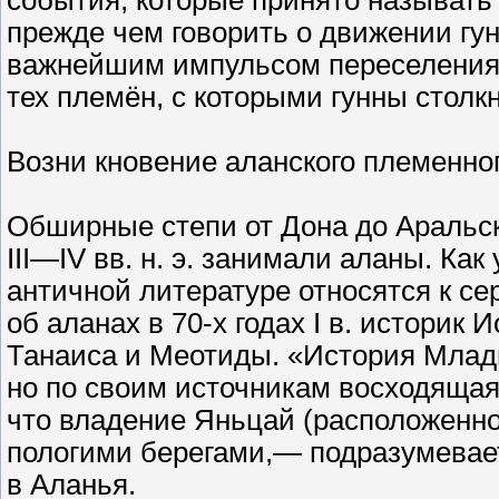
события, которые принято называть
прежде чем говорить о движении гун
важнейшим импульсом переселения 
тех племён, с которыми гунны столк
Возни кновение аланского племенно
Обширные степи от Дона до Аральск
III—IV вв. н. э. занимали аланы. Ка
античной литературе относятся к сер
об аланах в 70-х годах I в. истори
Танаиса и Меотиды. «История Младш
но по своим источникам восходящая н
что владение Яньцай (расположенное
пологими берегами,— подразумевае
в Аланья.