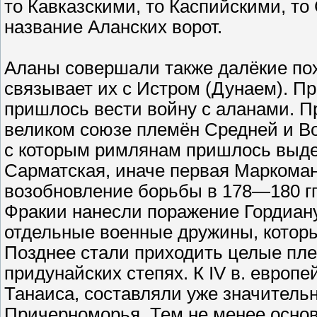
то Кавказскими, то Каспийскими, то
название Аланских ворот.
Аланы совершали также далёкие похо
связывает их с Истром (Дунаем). П
пришлось вести войну с аланами. П
великом союзе племён Средней и В
с которым римлянам пришлось выде
Сарматская, иначе первая Маркоманс
возобновление борьбы в 178—180 гг.
Фракии нанесли поражение Гордиану 
отдельные военные дружины, которы
Позднее стали приходить целые пле
придунайских степях. К IV в. европей
Танаиса, составляли уже значитель
Причерноморья. Тем не менее осно