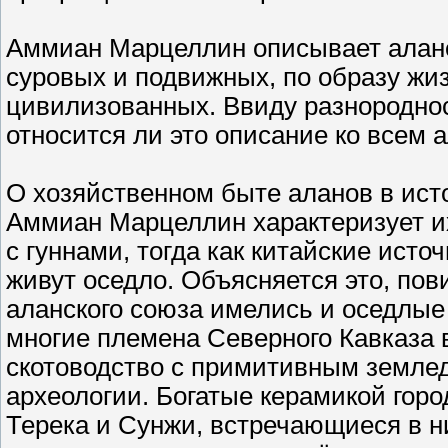
Аммиан Марцеллин описывает аланов
суровых и подвижных, по образу жи
цивилизованных. Ввиду разнороднос
относится ли это описание ко всем а
О хозяйственном быте аланов в ист
Аммиан Марцеллин характеризует их
с гуннами, тогда как китайские исто
живут оседло. Объясняется это, пов
аланского союза имелись и оседлые 
многие племена Северного Кавказа 
скотоводство с примитивным земле
археологии. Богатые керамикой гор
Терека и Сунжи, встречающиеся в н