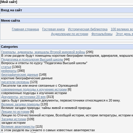
[
Мой сайт
]
Вход на сайт
Меню сайта
Главная страница
Гостевая книга
Историческая библиотека
100 великих в
Аудиолекции по истории
Фотоальбомы
Этот день 
Categories
Генералы, адмиралы, маршалы Второй мировой войны
[295]
В этом разделе будут помещены короткие биографии генералов, адмиралов, маршал
Педагогика и психология Высшей школы
[44]
Вопросы и ответы по курсу "Педагогика Высшей школы"
статьи
[1360]
рефераты
[390]
биографические данные
[149]
короткие биографические данные
писатели-орловцы
[123]
Писатели так или иначе связанные с Орловщиной
современные подходы к изучению истории
[6]
современные подходы к изучению истории
Документы, источники 20 век
[313]
здесь будут размещаться документы, первоисточники относящиеся к 20 веку.
Великие загадки природы
[120]
Великие загадки природы: тайны живой и неживой природы
Лекции по истории
[6]
Лекции по Отечественной истории, Всеобщей истории, истории литературы, истории 
Загадки истории
[109]
загадки истории
Великие авантюристы
[115]
в этом разделе вы узнаете о самых известных авантюристах