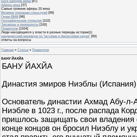
Боги народов мира
[87]
Аферы века
[37]
Самые громкие аферы 20 века
Великие операции спецслужб
[99]
Гении ВМФ
[96]
Географические открытия
[102]
Заговоры и перевороты
[100]
Правители
[1934]
Люди находящиеся у власти в разные периоды истории)))
кандидатский минимум по "истории и философии науки"
[80]
ответы на вопросы
Главная
»
Статьи
»
Правители
БАНУ ЙАХЙА
БАНУ ЙАХЙА
Династия эмиров Ниэблы (Испания), 
Основатель династии Ахмад Абу-л-А
Ниэбле в 1023 г., после распада Ко
пришлось защищать свои владения 
конце концов он бросил Ниэблу и ук