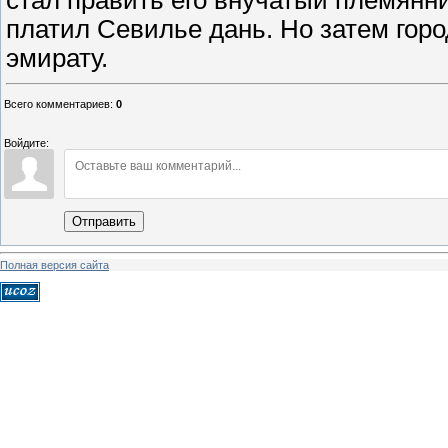
стал править его внучатый племянн
платил Севилье дань. Но затем гор
эмирату.
Всего комментариев
:
0
Войдите:
Отправить
Полная версия сайта