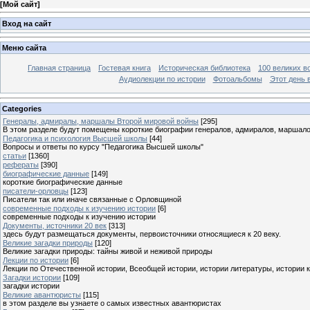
[
Мой сайт
]
Вход на сайт
Меню сайта
Главная страница
Гостевая книга
Историческая библиотека
100 великих в
Аудиолекции по истории
Фотоальбомы
Этот день 
Categories
Генералы, адмиралы, маршалы Второй мировой войны
[295]
В этом разделе будут помещены короткие биографии генералов, адмиралов, маршал
Педагогика и психология Высшей школы
[44]
Вопросы и ответы по курсу "Педагогика Высшей школы"
статьи
[1360]
рефераты
[390]
биографические данные
[149]
короткие биографические данные
писатели-орловцы
[123]
Писатели так или иначе связанные с Орловщиной
современные подходы к изучению истории
[6]
современные подходы к изучению истории
Документы, источники 20 век
[313]
здесь будут размещаться документы, первоисточники относящиеся к 20 веку.
Великие загадки природы
[120]
Великие загадки природы: тайны живой и неживой природы
Лекции по истории
[6]
Лекции по Отечественной истории, Всеобщей истории, истории литературы, истории 
Загадки истории
[109]
загадки истории
Великие авантюристы
[115]
в этом разделе вы узнаете о самых известных авантюристах