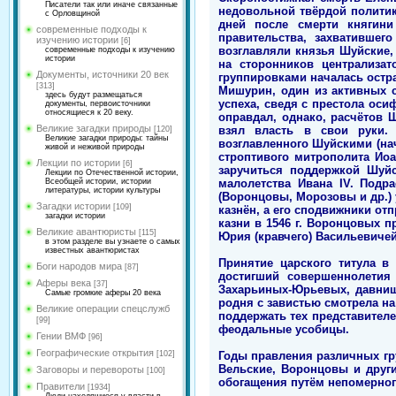
Писатели так или иначе связанные
недовольной твёрдой политик
с Орловщиной
дней после смерти княгини
современные подходы к
правительства, захвативше
изучению истории
[6]
возглавляли князья Шуйские,
современные подходы к изучению
истории
на сторонников централизат
Документы, источники 20 век
группировками началась острая
[313]
Мишурин, один из активных ст
здесь будут размещаться
успеха, сведя с престола оси
документы, первоисточники
относящиеся к 20 веку.
оправдал, однако, расчётов 
Великие загадки природы
взял власть в свои руки. 
[120]
Великие загадки природы: тайны
возглавленного Шуйскими (нач
живой и неживой природы
строптивого митрополита Ио
Лекции по истории
[6]
заручиться поддержкой Шуйс
Лекции по Отечественной истории,
малолетства Ивана IV. Подр
Всеобщей истории, истории
литературы, истории культуры
(Воронцовы, Морозовы и др.) 
Загадки истории
[109]
казнён, а его сподвижники от
загадки истории
казни в 1546 г. Воронцовых 
Великие авантюристы
[115]
Юрия (кравчего) Васильевичей
в этом разделе вы узнаете о самых
известных авантюристах
Принятие царского титула в
Боги народов мира
[87]
достигший совершеннолетия
Аферы века
[37]
Захарьиных-Юрьевых, давниш
Самые громкие аферы 20 века
родня с завистью смотрела на
Великие операции спецслужб
поддержать тех представител
[99]
феодальные усобицы.
Гении ВМФ
[96]
Географические открытия
Годы правления различных гр
[102]
Вельские, Воронцовы и друг
Заговоры и перевороты
[100]
обогащения путём непомерног
Правители
[1934]