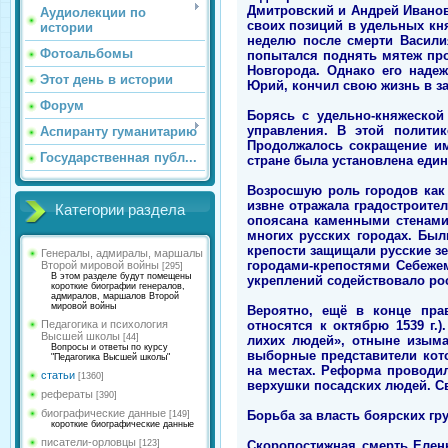
Дмитровский и Андрей Иванов
Аудиолекции по
своих позиций в удельных кн
истории
неделю после смерти Василия
Фотоальбомы
попытался поднять мятеж пр
Новгорода. Однако его наде
Этот день в истории
Юрий, кончил свою жизнь в з
Форум
Борясь с удельно-княжеской
управления. В этой политик
Аспиранту гуманитарию
Продолжалось сокращение им
Государственная публ...
стране была установлена един
Возросшую роль городов как
извне отражала градостроите
Категории раздела
опоясана каменными стенами 
многих русских городах. Был
крепости защищали русские зе
Генералы, адмиралы, маршалы
городами-крепостями Себежем
Второй мировой войны
[295]
В этом разделе будут помещены
укреплений содействовало рос
короткие биографии генералов,
адмиралов, маршалов Второй
мировой войны
Вероятно, ещё в конце пра
относятся к октябрю 1539 г
Педагогика и психология
Высшей школы
[44]
лихих людей», отныне изыма
Вопросы и ответы по курсу
выборные представители кото
"Педагогика Высшей школы"
на местах. Реформа проводил
статьи
[1360]
верхушки посадских людей. С
рефераты
[390]
биографические данные
Борьба за власть боярских гру
[149]
короткие биографические данные
писатели-орловцы
Скоропостижная смерть Елены
[123]