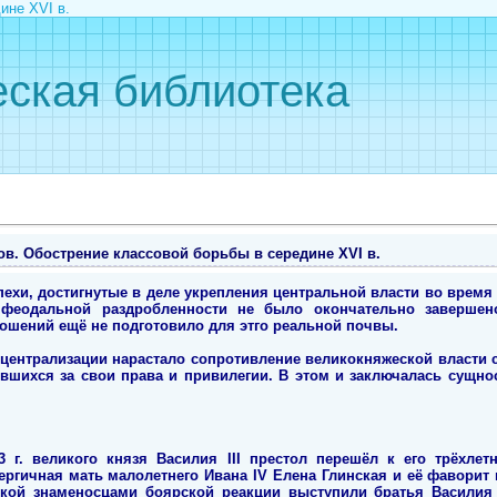
ине XVI в.
ская библиотека
ов. Обострение классовой борьбы в середине XVI в.
ехи, достигнутые в деле укрепления центральной власти во время 
 феодальной раздробленности не было окончательно завершен
ошений ещё не подготовило для этго реальной почвы.
 централизации нарастало сопротивление великокняжеской власти 
вшихся за свои права и привилегии. В этом и заключалась сущно
3 г. великого князя Василия III престол перешёл к его трёхлет
ергичная мать малолетнего Ивана IV Елена Глинская и её фаворит 
ской знаменосцами боярской реакции выступили братья Василия