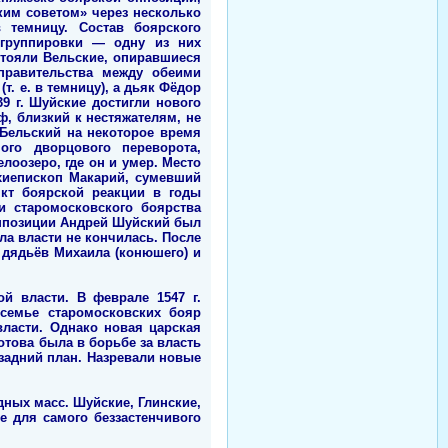
ким советом» через несколько
 темницу. Состав боярского
 группировки — одну из них
стояли Вельские, опиравшиеся
 правительства между обеими
т. е. в темницу), а дьяк Фёдор
39 г. Шуйские достигли нового
ф, близкий к нестяжателям, не
 Бельский на некоторое время
ого дворцового переворота,
лоозеро, где он и умер. Место
хиепископ Макарий, сумевший
нкт боярской реакции в годы
и старомосковского боярства
 оппозиции Андрей Шуйский был
ла власти не кончилась. После
 дядьёв Михаила (конюшего) и
й власти. В феврале 1547 г.
семье старомосковских бояр
ласти. Однако новая царская
отова была в борьбе за власть
задний план. Назревали новые
ных масс. Шуйские, Глинские,
 для самого беззастенчивого