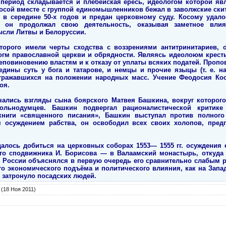
 период складывается и плебейская ересь, идеологом которой яв
Косой вместе с группой единомышленников бежал в заволжские скит
 в середине 50-х годов и предан церковному суду. Косому удало
ь он продолжал свою деятельность, оказывая заметное вли
сли Литвы и Белоруссии.
торого имели черты сходства с воззрениями антитринитариев, о
огм православной церкви и обрядности. Являясь идеолоюм кресть
повиновению властям и к отказу от уплаты всяких податей. Пропо
едины суть у бога и татарове, и немцы и прочие языцы (т. е. н
тражавшихся на положении народных масс. Учение Феодосия Ко
оя.
лись взгляды сына боярского Матвея Башкина, вокруг которого 
льнодумцев. Башкин подвергал рационалистической критике
ниги «священного писания», Башкин выступал против полного
м осуждением рабства, он освободил всех своих холопов, пред
лось добиться на церковных соборах 1553— 1555 гг. осуждения 
го сподвижника И. Борисова — в Валаамский монастырь, откуда
России объяснялся в первую очередь его сравнительно слабым ра
кого экономического подъёма и политического влияния, как на Зап
 затронуло посадских людей.
(18 Ноя 2011)