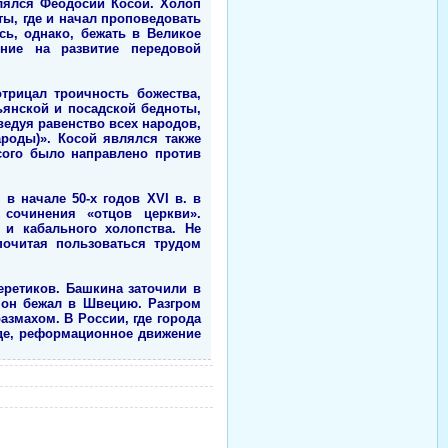
лялся Феодосии Косой. Холоп
ы, где и начал проповедовать
сь, однако, бежать в Великое
яние на развитие передовой
трицал троичность божества,
янской и посадской бедноты,
ведуя равенство всех народов,
ароды)». Косой являлся также
сого было направлено против
в начале 50-х годов XVI в. в
 сочинения «отцов церкви».
 и кабального холопства. Не
почитая пользоваться трудом
еретиков. Башкина заточили в
 он бежал в Швецию. Разгром
змахом. В России, где города
аде, реформационное движение