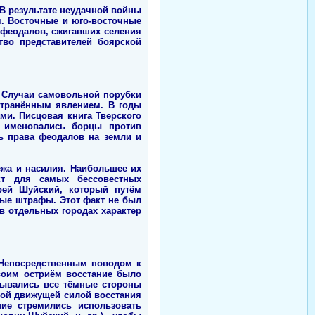
В результате неудачной войны
ч. Восточные и юго-восточные
 феодалов, сжигавших селения
тво представителей боярской
). Случаи самовольной порубки
странённым явлением. В годы
ми. Писцовая книга Тверского
то именовались борцы против
ь права феодалов на земли и
ежа и насилия. Наибольшее их
кт для самых бессовестных
рей Шуйский, который путём
ые штрафы. Этот факт не был
в отдельных городах характер
 Непосредственным поводом к
воим остриём восстание было
зывались все тёмные стороны
ной движущей силой восстания
ие стремились использовать