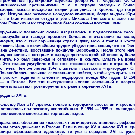
згромленной группировки Шуйских (бояре И. П. Фёдоров, Ф. С
литическими противниками, т. е. в первую очередь с Глин
сходке, массы посадских людей двинулись в Кремль, где пот
ара. Испуганные размахом народного движения, бояре выдали Юри
, но был извлечён оттуда и убит, Михаила Глинского спасло тол
оры Глинских и их сторонников были сожжены восставшими.
ружённых посадских людей направились в подмосковное село 
 вооружённого народа произвёл большое впечатление на молод
говорил, что с этих пор «вниде страх в душу мою и трепет в кост
инских. Царь с величайшим трудом убедил пришедших, что он Глинс
на действий, восставшие покинули Воробьёво. После этого нач
ие, ненависть к которым в народе достигла крайней степени, был
Литву, но был задержан и отправлен в ссылку. Власть на вре
 Это только усугубило и без того тяжёлое положение в стране. В
о гнёта. Тем же летом 1547 г. жители псковского «пригорода» О
 Понадобилась посылка специального войска, чтобы усмирить не
им ростом податей и хлебным недородом конца 40-х годов. В 154
. — в Пскове. Все эти выступления носили локальный и неорга
нии классовых противоречий в стране в середине XVI в.
редины XVI в.
льству Ивана IV удалось подавить городские восстания и кресть
 оставалось по-прежнему напряжённым. В 1554 — 1555 гг., очевидно
нено «многое множество» торговых людей.
ыражалось обострение классовых противоречий, являлось реформ
мом этого движения в России. Если в конце XV и начале XVI в. ер
льницы официальной идеологии, то уже в середине XVI в. рус