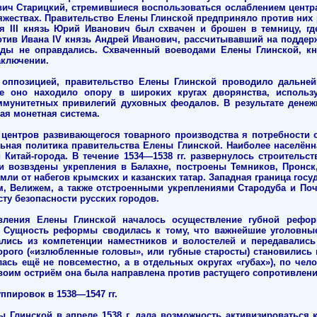
ич Старицкий, стремившиеся воспользоваться ослаблением центр
яжествах. Правительство Елены Глинской предприняло против них
 III князь Юрий Иванович был схвачен и брошен в темницу, где
отив Ивана IV князь Андрей Иванович, рассчитывавший на поддер
жды не оправдались. Схваченный воеводами Елены Глинской, кн
аключении.
 оппозицией, правительство Елены Глинской проводило дальне
е оно находило опору в широких кругах дворянства, использ
мунитетных привилегий духовных феодалов. В результате денеж
ая монетная система.
 центров развивающегося товарного производства я потребности 
льная политика правительства Елены Глинской. Наиболее населён
Китай-города. В течение 1534—1538 гг. развернулось строительс
и возвздены укрепления в Балахне, построены Темников, Пронск
мли от набегов крымских и казанских татар. Западная граница го
, Велижем, а также отстроенными укреплениями Стародуба и Поч
ту безопасности русских городов.
вления Елены Глинской началось осуществление губной рефо
.). Сущность реформы сводилась к тому, что важнейшие уголовны
лись из компетенции наместников и волостелей и передавались 
рого («излюбленные головы», или губные старосты) становились 
ась ещё не повсеместно, а в отдельных округах «губах»), по чел
воим остриём она была направлена против растущего сопротивлен
ппировок в 1538—1547 гг.
 Глинской в апреле 1538 г. дала возможность активизироваться 