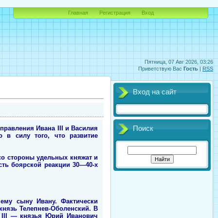
Главная
Регистрация
Вход
Пятница, 07 Авг 2026, 03:26
Приветствую Вас
Гость
|
RSS
Вход на сайт
правления Ивана III и Василия
Поиск
о в силу того, что развитие
со стороны удельных княжат и
сть боярской реакции 30—40-х
нему сыну Ивану. Фактически
князь Телепнев-Оболенский. В
 III — князья Юрий Иванович