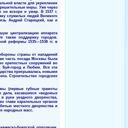
альной власти для укрепления
 решительные меры. Уже через
 он вскоре и умер. В 1537 г.
жку служилых людей Великого
язь Андрей Старицкий, как и
йшую централизацию аппарата
уя также поддержку городов.
ной реформы 1535—1538 гг. в
обороны страны от нападений
ная часть посада Москвы была
тво крепостных сооружений во
, Буй-город и Любим. Все эти
сударства прикрывалась новыми
епа. Строительство городских
рмы (первые губные грамоты
е дела, касавшиеся «ведомых
в руки уездного дворянства,
во главе карательных органов
обитью местного дворянства и
ия народных масс.
княжеско-боярской оппозиции,