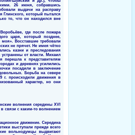
копин-Шуйский и др.), чтобы
скими. 26 июня, собравшись
ребовали выдачи на расправу
я Глинского, который пытался
ько то, что он находился вне
Воробьёве, где после пожара
ого царя, который позднее,
и моя». Восставшие требовали
ких не прячет. Не имея чётко
ались казни и преследования
и устранены от власти. Михаил
мя перешла к представителям
 городах и деревнях усилились
почки посадили в заключение
довольных. Борьба на севере
9 г. происходили движения в
низованный характер, но они
янские волнения середины XVI
 в связи с каким-то волнением
ационное движение. Середина
етики выступали прежде всего
ские вольнодумцы выдвигают