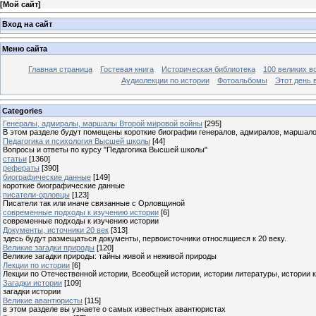
[
Мой сайт
]
Вход на сайт
Меню сайта
Главная страница
Гостевая книга
Историческая библиотека
100 великих в
Аудиолекции по истории
Фотоальбомы
Этот день 
Categories
Генералы, адмиралы, маршалы Второй мировой войны
[295]
В этом разделе будут помещены короткие биографии генералов, адмиралов, маршал
Педагогика и психология Высшей школы
[44]
Вопросы и ответы по курсу "Педагогика Высшей школы"
статьи
[1360]
рефераты
[390]
биографические данные
[149]
короткие биографические данные
писатели-орловцы
[123]
Писатели так или иначе связанные с Орловщиной
современные подходы к изучению истории
[6]
современные подходы к изучению истории
Документы, источники 20 век
[313]
здесь будут размещаться документы, первоисточники относящиеся к 20 веку.
Великие загадки природы
[120]
Великие загадки природы: тайны живой и неживой природы
Лекции по истории
[6]
Лекции по Отечественной истории, Всеобщей истории, истории литературы, истории 
Загадки истории
[109]
загадки истории
Великие авантюристы
[115]
в этом разделе вы узнаете о самых известных авантюристах