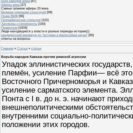
Боги народов мира
[87]
Аферы века
[37]
Самые громкие аферы 20 века
Великие операции спецслужб
[99]
Гении ВМФ
[96]
Географические открытия
[102]
Заговоры и перевороты
[100]
Правители
[1934]
Люди находящиеся у власти в разные периоды истории)))
кандидатский минимум по "истории и философии науки"
[80]
ответы на вопросы
Главная
»
Статьи
»
статьи
Борьба народов Кавказа против римской агрессии
Упадок эллинистических государств
племён, усиление Парфии— всё это 
Восточного Причерноморья и Кавказ
усиление сарматского элемента. Эл
Понта с I в. до н. э. начинают прихо
внешнеполитическими обстоятельст
внутренними социально-политическ
положении этих городов.