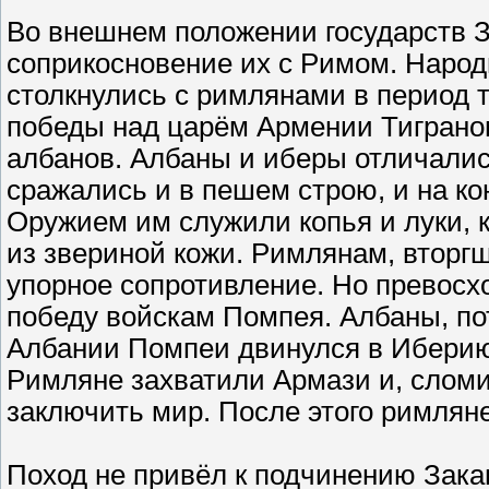
Во внешнем положении государств З
соприкосновение их с Римом. Наро
столкнулись с римлянами в период 
победы над царём Армении Тиграном I
албанов. Албаны и иберы отличали
сражались и в пешем строю, и на ко
Оружием им служили копья и луки,
из звериной кожи. Римлянам, вторг
упорное сопротивление. Но превосх
победу войскам Помпея. Албаны, по
Албании Помпеи двинулся в Иберию, 
Римляне захватили Армази и, сломи
заключить мир. После этого римлян
Поход не привёл к подчинению Зака