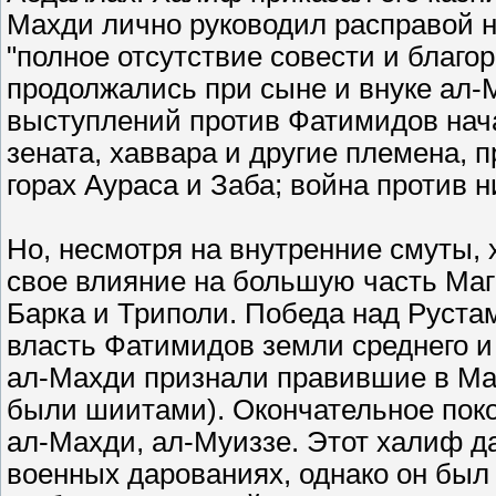
Махди лично руководил расправой н
"полное отсутствие совести и благ
продолжались при сыне и внуке ал-
выступлений против Фатимидов начал
зената, хаввара и другие племена, 
горах Аураса и Заба; война против н
Но, несмотря на внутренние смуты,
свое влияние на большую часть Ма
Барка и Триполи. Победа над Руст
власть Фатимидов земли среднего и 
ал-Махди признали правившие в Ма
были шиитами). Окончательное пок
ал-Махди, ал-Муиззе. Этот халиф да
военных дарованиях, однако он был