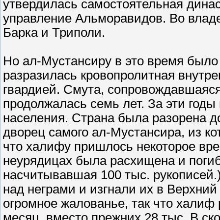
утвердилась самостоятельная дина
управление Альморавидов. Во владе
Барка и Триполи.
Но ал-Мустансиру в это время было 
разразилась кровопролитная внутре
гвардией. Смута, сопровождавшаяс
продолжалась семь лет. За эти годы 
населения. Страна была разорена д
дворец самого ал-Мустансира, из ко
что халифу пришлось некоторое врем
неурядицах была расхищена и поги
насчитывавшая 100 тыс. рукописей.)
над неграми и изгнали их в Верхний
огромное жалованье, так что халиф 
месяц, вместо прежних 28 тыс. В с