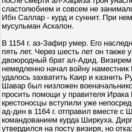
после смерти ал-Хафиза трон унасл
сластолюбием и совсем не занималс
Ибн Саллар - курд и суннит. При нем
мусульман Аскалон.
В 1154 г. аз-Зафир умер. Его наслед
пять лет. Через шесть лет он также 
двоюродный брат ал-Адид. Визирем п
немедленно начал войну наместник В
удалось захватить Каир и казнить Р
Шавар был низложен военачальнико
просить помощи у правителя Ирака Н
крестоносцы вступили уже непосред
ад-дин в 1164 г. отправил вместе с
командованием курда Ширкуха. Дирг
утвердился на посту визиря, но отк