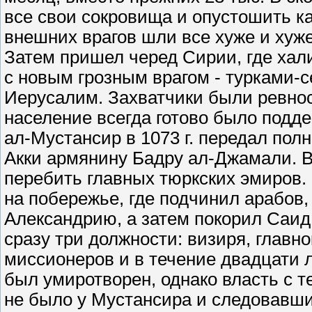
все свои сокровища и опустошить к
внешних врагов шли все хуже и хуже
Затем пришел черед Сирии, где хал
с новым грозным врагом - турками-с
Иерусалим. Захватчики были ревно
население всегда готово было подде
ал-Мустансир в 1073 г. передал по
Акки армянину Бадру ал-Джамали. В 
перебить главных тюркских эмиров. 
на побережье, где подчинил арабов,
Александрию, а затем покорил Саид 
сразу три должности: визиря, глав
миссионеров и в течение двадцати л
был умиротворен, однако власть с т
не было у Мустансира и следовавших