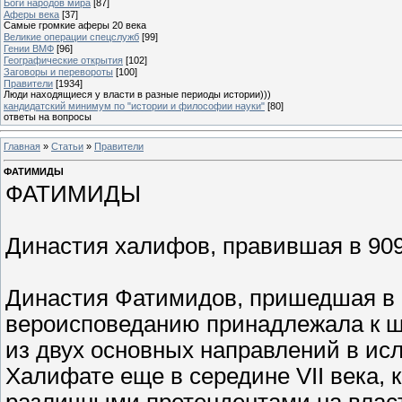
Боги народов мира
[87]
Аферы века
[37]
Самые громкие аферы 20 века
Великие операции спецслужб
[99]
Гении ВМФ
[96]
Географические открытия
[102]
Заговоры и перевороты
[100]
Правители
[1934]
Люди находящиеся у власти в разные периоды истории)))
кандидатский минимум по "истории и философии науки"
[80]
ответы на вопросы
Главная
»
Статьи
»
Правители
ФАТИМИДЫ
ФАТИМИДЫ
Династия халифов, правившая в 909-97
Династия Фатимидов, пришедшая в 96
вероисповеданию принадлежала к ш
из двух основных направлений в исл
Халифате еще в середине VII века, 