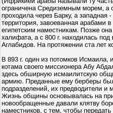
(Ифрикией арабы называли ту часть
ограничена Средиземным морем, а с 
проходила через Барку, а западная -
территория, завоеванная арабами в 
египетским наместникам. Позже она
халифата, а с 800 г. находилась по
Аглабидов. На протяжении ста лет к
В 893 г. один из потомков Исмаила,
котама своего миссионера Абу Абдал
здесь обширную исмаилитскую общин
армию. Преданные ему берберы был
подразделений, их предводители и 
Жизнь общины основывалась на при
новообращенные давали клятву боро
наместников, с тем, чтобы передат