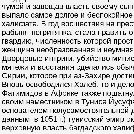
чумой и завещав власть своему сын
выпало самое долгое и беспокойное
халифата. В год восшествия на прест
рабыня-негритянка, стала править о
гвардию, численность которой прост
женщина необразованная и неумная.
Дворцовые интриги, убийство минис
мятежи и восстания сделались обы
Сирии, которое при аз-Захире достиг
Вновь освободился Халеб, то и дел
Фатимидов в Африке также пошатнул
своим наместником в Тунисе Йусуфа
основателем полусамостоятельной д
данным, в 1051 г.) тунисский эмир 
верховную власть багдадского хали