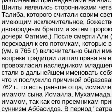
различными претендентами на власт
Шииты являлись сторонниками четве
Талиба, которого считали своим све
имеющим исключительное, божестве
двоюродным братом и зятем пророк
дочери Фатиме.) После смерти Али (
переходил к его потомкам, которые
(ум. в 765 г.) включительно были и
вопреки традиции лишил права на и
провозгласил наследником младшего
стали в дальнейшем именовать себя
что и послужило причиной образова
762 г., то есть раньше отца, исмаи
имамом сына Исмаила, Мухаммада.
имамом, так как его преемникам пр
суннизм Аббасидов. В период "сатра