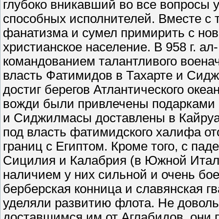
глубоко вникавший во все вопросы 
способных исполнителей. Вместе с 
фанатизма и сумел примирить с нов
христианское население. В 958 г. ал
командованием талантливого военач
власть Фатимидов в Тахарте и Сидж
достиг берегов Атлантического оке
вожди были привлечены подарками 
и Сиджилмасы доставлены в Кайруан
под власть фатимидского халифа о
границ с Египтом. Кроме того, с па
Сицилия и Калабрия (в Южной Итал
наличием у них сильной и очень бо
берберская конница и славянская г
уделяли развитию флота. Не доволь
доставшимся им от Аглабидов, они 