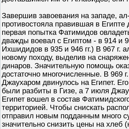
Завершив завоевания на западе, ал-
противостояла правившая в Египте 
первая попытка Фатимидов овладеть
дважды воевал с Египтом - в 914 и 9
Ихшидидов в 935 и 946 гг.) В 967 г.
новому походу, выделив на снаряже
динаров. Значительную помощь оказ
достаточно многочисленные. В 969 г.
Джаухаром двинулось на Египет. Ег
были разбиты в Гизе, а 7 июля Джау
Египет вошел в состав Фатимидского
территорией. Чтобы снискать распо
отправил новым подданным много су
значительно снизить цены на хлеб (