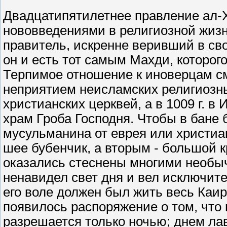
Двадцатипятилетнее правление ал-
нововведениями в религиозной жиз
правитель, искренне веривший в сво
он и есть тот самым Махди, которог
Терпимое отношение к иноверцам с
неприятием неисламских религиозны
христианских церквей, а в 1009 г. 
храм Гроба Господня. Чтобы в бане
мусульманина от еврея или христиа
шее бубенчик, а вторым - большой к
оказались стеснены многими необы
ненавидел свет дня и вел исключите
его воле должен был жить весь Каир
появилось распоряжение о том, что 
разрешается только ночью; днем л