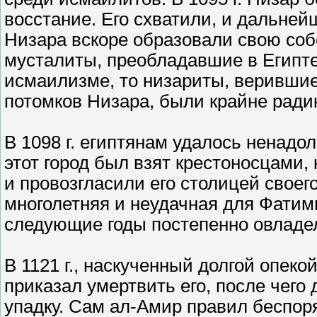
восстание. Его схватили, и дальней
Низара вскоре образовали свою собс
мусталиты, преобладавшие в Египте
исмаилизме, то низариты, веривши
потомков Низара, были крайне рад
В 1098 г. египтянам удалось ненадол
этот город был взят крестоносцами,
и провозгласили его столицей своег
многолетняя и неудачная для Фатим
следующие годы постепенно овладе
В 1121 г., наскученный долгой опек
приказал умертвить его, после чего
упадку. Сам ал-Амир правил беспор