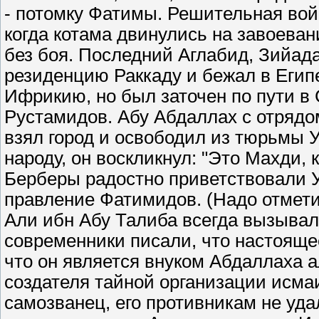
- потомку Фатимы. Решительная войн
когда котама двинулись на завоева
без боя. Последний Аглабид, Зийадат
резиденцию Раккаду и бежал в Египе
Ифрикию, но был заточен по пути 
Рустамидов. Абу Абдаллах с отрядо
взял город и освободил из тюрьмы 
народу, он воскликнул: "Это Махди,
Берберы радостно приветствовали У
правление Фатимидов. (Надо отмети
Али ибн Абу Талиба всегда вызывал
современники писали, что настояще
что он является внуком Абдаллаха а
создателя тайной организации исма
самозванец, его противникам не уд