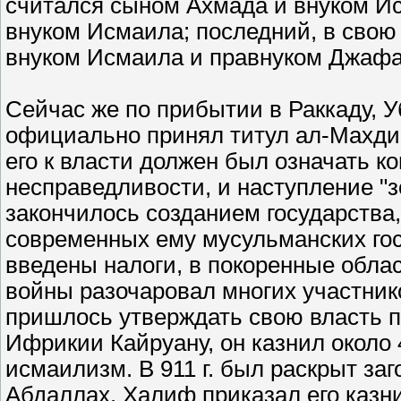
считался сыном Ахмада и внуком И
внуком Исмаила; последний, в свою
внуком Исмаила и правнуком Джафа
Сейчас же по прибытии в Раккаду, 
официально принял титул ал-Махди
его к власти должен был означать к
несправедливости, и наступление "з
закончилось созданием государства,
современных ему мусульманских гос
введены налоги, в покоренные обла
войны разочаровал многих участник
пришлось утверждать свою власть п
Ифрикии Кайруану, он казнил около 
исмаилизм. В 911 г. был раскрыт за
Абдаллах. Халиф приказал его казнит