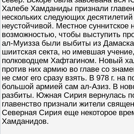
Халебе Хамданиды признали главен
нескольких следующих десятилетий
неустойчивой. Местное суннитское 
возможностью, чтобы выступить прот
ал-Муизза были выбиты из Дамаска
шиитская секта, но имевшая учение,
полководцем Хафтагином. Новый хал
против них армию во главе со знам
не смог его сразу взять. В 978 г. н
большой армией сам ал-Азиз. В но
разбиты. Южная Сирия вернулась по
главенство признали жители священ
Северная Сирия еще некоторое врем
Хамданидов.