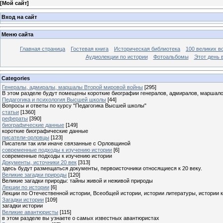
[
Мой сайт
]
Вход на сайт
Меню сайта
Главная страница
Гостевая книга
Историческая библиотека
100 великих в
Аудиолекции по истории
Фотоальбомы
Этот день 
Categories
Генералы, адмиралы, маршалы Второй мировой войны
[295]
В этом разделе будут помещены короткие биографии генералов, адмиралов, маршал
Педагогика и психология Высшей школы
[44]
Вопросы и ответы по курсу "Педагогика Высшей школы"
статьи
[1360]
рефераты
[390]
биографические данные
[149]
короткие биографические данные
писатели-орловцы
[123]
Писатели так или иначе связанные с Орловщиной
современные подходы к изучению истории
[6]
современные подходы к изучению истории
Документы, источники 20 век
[313]
здесь будут размещаться документы, первоисточники относящиеся к 20 веку.
Великие загадки природы
[120]
Великие загадки природы: тайны живой и неживой природы
Лекции по истории
[6]
Лекции по Отечественной истории, Всеобщей истории, истории литературы, истории 
Загадки истории
[109]
загадки истории
Великие авантюристы
[115]
в этом разделе вы узнаете о самых известных авантюристах