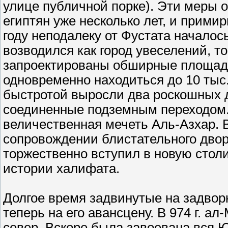
улице публичной порке). Эти меры 
египтян уже несколько лет, и прими
году неподалеку от Фустата началос
возводился как город увеселений, т
запроектированы обширные площади
одновременно находиться до 10 тыс.
быстротой выросли два роскошных 
соединенные подземным переходом. 
величественная мечеть Аль-Азхар. В 
сопровождении блистательного двор
торжественно вступил в новую стол
истории халифата.
Долгое время задвинутые на задво
теперь на его авансцену. В 974 г. 
север. Вскоре была завоевана вся