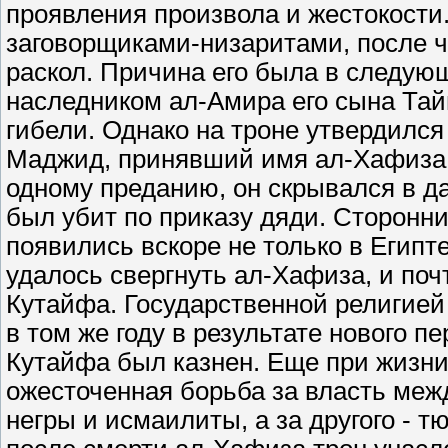
проявления произвола и жестокости. 
заговорщиками-низаритами, после 
раскол. Причина его была в следу
наследником ал-Амира его сына Тай
гибели. Однако на троне утвердилс
Маджид, принявший имя ал-Хафиза. 
одному преданию, он скрывался в д
был убит по приказу дяди. Сторонни
появились вскоре не только в Египте
удалось свергнуть ал-Хафиза, и поч
Кутайфа. Государственной религией
в том же году в результате нового п
Кутайфа был казнен. Еще при жизни э
ожесточенная борьба за власть межд
негры и исмаилиты, а за другого - тю