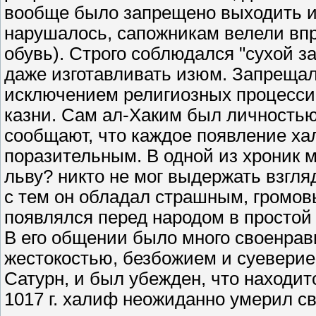
вообще было запрещено выходить из
нарушалось, сапожникам велели впр
обувь). Строго соблюдался "сухой з
даже изготавливать изюм. Запрещал
исключением религиозных процесси
казни. Сам ал-Хаким был личностью
сообщают, что каждое появление х
поразительным. В одной из хроник м
льву? никто не мог выдержать взгля
с тем он обладал страшным, громовы
появлялся перед народом в простой 
В его общении было много своенрави
жестокостью, безбожием и суеверие
Сатурн, и был убежден, что находит
1017 г. халиф неожиданно умерил св