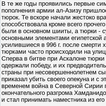
В те же годы проявились первые си
пополнения армии ал-Азизу пришлос
тюрок. Те вскоре начали жестоко вр
способствовала кроме всего прочег
были в основном шииты, а тюрки - с
основными элементами египетской 
усилившиеся в 996 г. после смерти
тюрками часто происходили на улиц
Сперва в битве при Аскалоне тюрки
одержали победу, и их предводител
страны при несовершеннолетнем сыне
приказал убить своего опекуна и с 
временем война в Северной Сирии пр
окончательного разгрома Хамданидо
и стал принимать наместника из его 