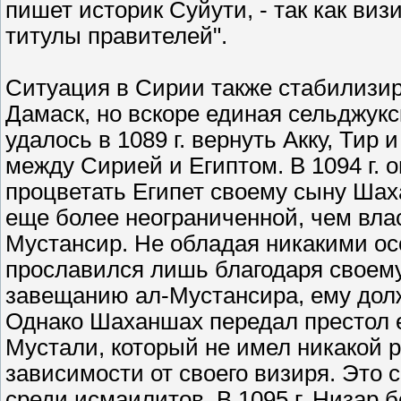
пишет историк Суйути, - так как ви
титулы правителей".
Ситуация в Сирии также стабилизиро
Дамаск, но вскоре единая сельджук
удалось в 1089 г. вернуть Акку, Тир
между Сирией и Египтом. В 1094 г. 
процветать Египет своему сыну Шах
еще более неограниченной, чем власт
Мустансир. Не обладая никакими о
прославился лишь благодаря своему
завещанию ал-Мустансира, ему дол
Однако Шаханшах передал престол е
Мустали, который не имел никакой 
зависимости от своего визиря. Это 
среди исмаилитов. В 1095 г. Низар