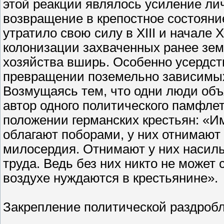
этой реакции являлось усиление лич
возвращение в крепостное состояние
утратило свою силу в ХIII и начале 
колонизации захваченных ранее земе
хозяйства вширь. Особенно усердст
превращении поземельно зависимых
Возмущаясь тем, что одни люди объ
автор одного политического памфлет
положении германских крестьян: «И
облагают поборами, у них отнимают
милосердия. Отнимают у них насильс
труда. Ведь без них никто не может 
воздухе нуждаются в крестьянине».
Закрепление политической раздроб