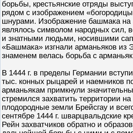
борьбы, крестьянские отряды высту
рядом с изображением «богородицы
шнурами. Изображение башмака на 
являлось символом народных сил, 
и знатными людьми, носившими сап
«Башмака» изгнали арманьяков из Эл
знаменем велась борьба с арманьяк
В 1444 г. в пределы Германии вступ
тыс. конных рыцарей и наемников п
арманьякам примкнули значительны
стремился захватить территории на 
плодородные земли Брейсгау и всего
сентябре 1444 г. шварцвальдские к
Рейн захватчиков обратно и образо