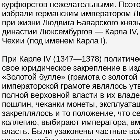
курфюрстов нежелательными. Поэто
избрали германским императором Л
при жизни Людвига Баварского князь
династии Люксембургов — Карла IV,
Чехии (под именем Карла I).
При Карле IV (1347—1378) политиче
свое юридическое закрепление в изд
«Золотой булле» (грамота с золотой
императорской грамоте являлось утв
полной верховной власти в их владе
пошлин, чеканки монеты, эксплуата
закреплялось и то положение, что 
коллегию, выбирают императора, вм
власть. Были узаконены частные в