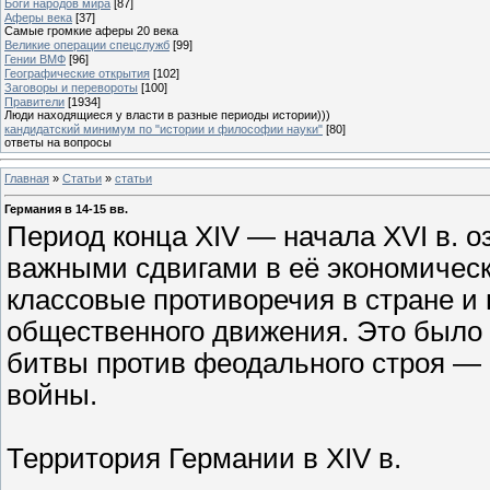
Боги народов мира
[87]
Аферы века
[37]
Самые громкие аферы 20 века
Великие операции спецслужб
[99]
Гении ВМФ
[96]
Географические открытия
[102]
Заговоры и перевороты
[100]
Правители
[1934]
Люди находящиеся у власти в разные периоды истории)))
кандидатский минимум по "истории и философии науки"
[80]
ответы на вопросы
Главная
»
Статьи
»
статьи
Германия в 14-15 вв.
Период конца XIV — начала XVI в. 
важными сдвигами в её экономичес
классовые противоречия в стране 
общественного движения. Это было 
битвы против феодального строя —
войны.
Территория Германии в XIV в.