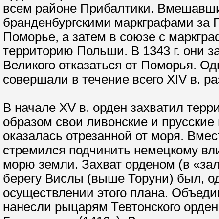
всем районе Прибалтики. Вмешавши
бранденбургскими маркграфами за 
Поморье, а затем в союзе с маркгр
территорию Польши. В 1343 г. они з
Великого отказаться от Поморья. О
совершали в течение всего XIV в. р
В начале XV в. орден захватил тер
образом свои ливонские и прусские
оказалась отрезанной от моря. Вме
стремился подчинить немецкому вл
морю земли. Захват орденом (в «зал
берегу Вислы (выше Торуни) был, од
осуществлении этого плана. Объеди
нанесли рыцарям Тевтонского орде