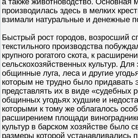
a также животноводство. Основная м
производилась здесь в мелких крест
взимали натуральные и денежные п
Быстрый рост городов, возросший сп
текстильного производства побужда
крупного рогатого скота, к расширен
сельскохозяйственных культур. Для
общинные луга, леса и другие угодь
которым не трудно было придавать 
представлять их в виде «судебных 
общинных угодьях худшие и недоста
которыми к тому же облагалось осо
расширением площади виноградников
культур в барском хозяйстве было 
размеры которой устанавливались п