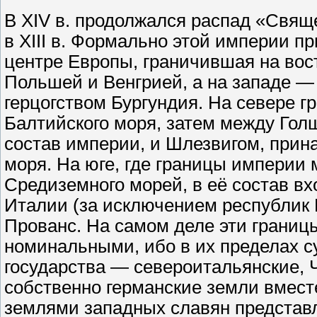
В XIV в. продолжался распад «Свя
в XIII в. Формально этой империи 
центре Европы, граничившая на вост
Польшей и Венгрией, а на западе —
герцогством Бургундия. На севере г
Балтийского моря, затем между Го
состав империи, и Шлезвигом, прин
моря. На юге, где границы империи
Средиземного морей, в её состав в
Италии (за исключением республик 
Прованс. На самом деле эти границ
номинальными, ибо в их пределах 
государства — североитальянские, 
собственно германские земли вмес
землями западных славян представ