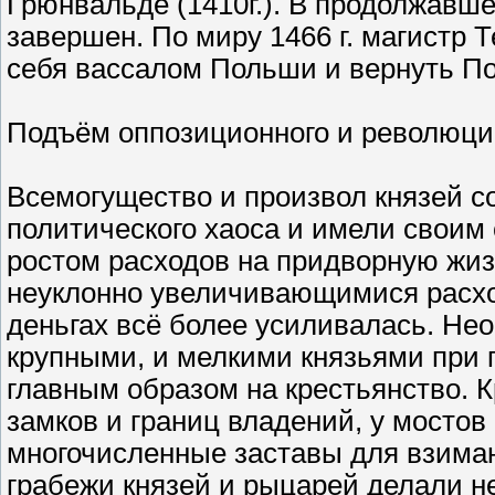
Грюнвальде (1410г.). В продолжавше
завершен. По миру 1466 г. магистр 
себя вассалом Польши и вернуть По
Подъём оппозиционного и революци
Всемогущество и произвол князей со
политического хаоса и имели своим 
ростом расходов на придворную жиз
неуклонно увеличивающимися расхо
деньгах всё более усиливалась. Не
крупными, и мелкими князьями при 
главным образом на крестьянство. К
замков и границ владений, у мосто
многочисленные заставы для взима
грабежи князей и рыцарей делали 