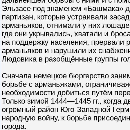
дальнейшей борьбы с ними и с по
Эльзасе под знаменем «Башмака» де
партизан, которые устраивали заса
арманьяков, отнимали у них лошадей
где они укрывались, хватали и брос
на поддержку населения, прервали 
арманьяков и нарушили их снабжен
Людовика в разобщённые группы гол
Сначала немецкое бюргерство зани
борьбе с арманьяками, ограничивая
необходимости добиться путём пере
Только зимой 1444—1445 гг., когда 
огромный район Юго-Западной Герм
народную войну, к борьбе присоеди
города.