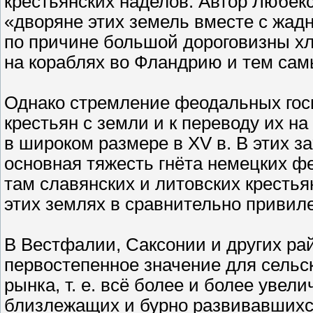
крестьянских наделов. Автор Любекс
«дворяне этих земель вместе с жа
по причине большой дороговизны хл
на кораблях во Фландрию и тем сам
Однако стремление феодальных госп
крестьян с земли и к переводу их н
в широком размере в XV в. В этих з
основная тяжесть гнёта немецких 
там славянских и литовских крестья
этих землях в сравнительно привил
В Вестфалии, Саксонии и других р
первостепенное значение для сельс
рынка, т. е. всё более и более уве
близлежащих и бурно развивавшихс