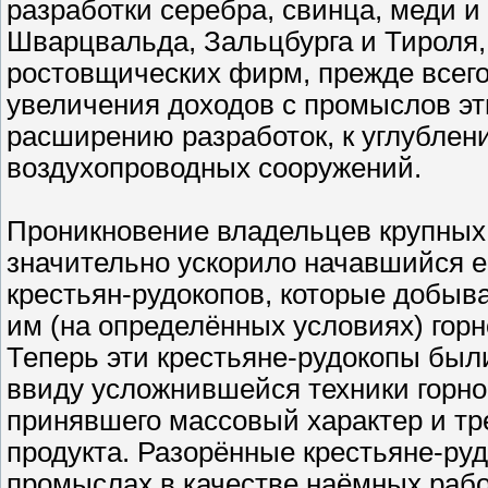
разработки серебра, свинца, меди и 
Шварцвальда, Зальцбурга и Тироля, 
ростовщических фирм, прежде всего
увеличения доходов с промыслов эт
расширению разработок, к углублен
воздухопроводных сооружений.
Проникновение владельцев крупных
значительно ускорило начавшийся е
крестьян-рудокопов, которые добыв
им (на определённых условиях) гор
Теперь эти крестьяне-рудокопы был
ввиду усложнившейся техники горно
принявшего массовый характер и т
продукта. Разорённые крестьяне-ру
промыслах в качестве наёмных рабо