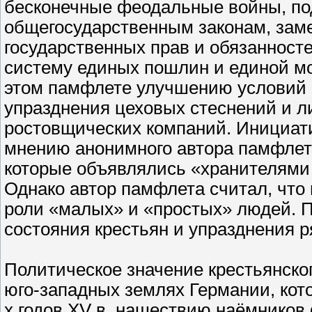
бесконечные феодальные войны, по
общегосударственным законам, зам
государственных прав и обязанносте
систему единых пошлин и единой м
этом памфлете улучшению условий 
упразднения цеховых стеснений и л
ростовщических компаний. Инициати
мнению анонимного автора памфлет
которые объявлялись «хранителями 
Однако автор памфлета считал, что
роли «малых» и «простых» людей. П
состояния крестьян и упразднения 
Политическое значение крестьянско
юго-западных землях Германии, кот
х годов XV в. нашествию наёмников