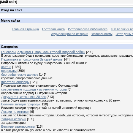
[
Мой сайт
]
Вход на сайт
Меню сайта
Главная страница
Гостевая книга
Историческая библиотека
100 великих в
Аудиолекции по истории
Фотоальбомы
Этот день 
Categories
Генералы, адмиралы, маршалы Второй мировой войны
[295]
В этом разделе будут помещены короткие биографии генералов, адмиралов, маршал
Педагогика и психология Высшей школы
[44]
Вопросы и ответы по курсу "Педагогика Высшей школы"
статьи
[1360]
рефераты
[390]
биографические данные
[149]
короткие биографические данные
писатели-орловцы
[123]
Писатели так или иначе связанные с Орловщиной
современные подходы к изучению истории
[6]
современные подходы к изучению истории
Документы, источники 20 век
[313]
здесь будут размещаться документы, первоисточники относящиеся к 20 веку.
Великие загадки природы
[120]
Великие загадки природы: тайны живой и неживой природы
Лекции по истории
[6]
Лекции по Отечественной истории, Всеобщей истории, истории литературы, истории 
Загадки истории
[109]
загадки истории
Великие авантюристы
[115]
в этом разделе вы узнаете о самых известных авантюристах