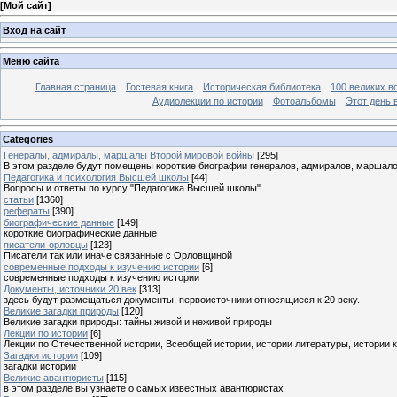
[
Мой сайт
]
Вход на сайт
Меню сайта
Главная страница
Гостевая книга
Историческая библиотека
100 великих в
Аудиолекции по истории
Фотоальбомы
Этот день 
Categories
Генералы, адмиралы, маршалы Второй мировой войны
[295]
В этом разделе будут помещены короткие биографии генералов, адмиралов, маршал
Педагогика и психология Высшей школы
[44]
Вопросы и ответы по курсу "Педагогика Высшей школы"
статьи
[1360]
рефераты
[390]
биографические данные
[149]
короткие биографические данные
писатели-орловцы
[123]
Писатели так или иначе связанные с Орловщиной
современные подходы к изучению истории
[6]
современные подходы к изучению истории
Документы, источники 20 век
[313]
здесь будут размещаться документы, первоисточники относящиеся к 20 веку.
Великие загадки природы
[120]
Великие загадки природы: тайны живой и неживой природы
Лекции по истории
[6]
Лекции по Отечественной истории, Всеобщей истории, истории литературы, истории 
Загадки истории
[109]
загадки истории
Великие авантюристы
[115]
в этом разделе вы узнаете о самых известных авантюристах