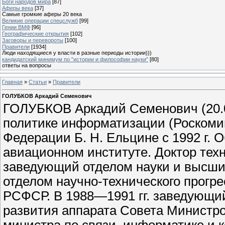
Боги народов мира
[87]
Аферы века
[37]
Самые громкие аферы 20 века
Великие операции спецслужб
[99]
Гении ВМФ
[96]
Географические открытия
[102]
Заговоры и перевороты
[100]
Правители
[1934]
Люди находящиеся у власти в разные периоды истории)))
кандидатский минимум по "истории и философии науки"
[80]
ответы на вопросы
Главная
»
Статьи
»
Правители
ГОЛУБКОВ Аркадий Семенович
ГОЛУБКОВ Аркадий Семенович (20.0
политике информатизации (Роскоми
Федерации Б. Н. Ельцине с 1992 г. 
авиационном институте. Доктор техн
заведующий отделом науки и высши
отделом научно-технического прогр
РСФСР. В 1988—1991 гг. заведующий
развития аппарата Совета Министро