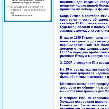
Люди находящиеся у власти в
партиями для создания народ
разные периоды истории)))
политику коллективной безопа
кандидатский минимум по
принесла им победы, а фашис
"истории и философии науки"
[80]
ответы на вопросы
Когда Гитлер в сентябре 193
свои союзнические обязатель
сентября 1938) премьер-мини
Судетской области в пользу Г
западные державы стремились
В марте 1939 Гитлер нарушил
ничего не сделали для ее защ
верным соратником В.М.Молот
договор о ненападении, секр
СССР и передачу прибалтийск
развязав Вторую мировую вой
3.
СССР в середине 50-х-середин
На 19-м съезде партии (октя
продемонстрировала недовер
были обвинены в заговоре с 
Маленков занял пост предсе
арестован по обвинению в заг
министра иностранных дел Мо
В феврале 1956, на специаль
Хрущева вскоре стал широко 
Советском Союзе начались 
партийными кадрами и марш