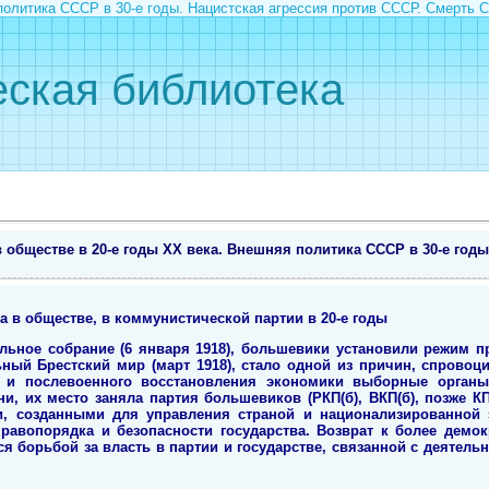
политика СССР в 30-е годы. Нацистская агрессия против СССР. Смерть 
ская библиотека
 обществе в 20-е годы ХХ века. Внешняя политика СССР в 30-е годы
а в обществе, в комм
унистической партии в 20-е годы
ьное собрание (6 января 1918), большевики установили режим пр
ный Брестский мир (март 1918), стало одной из причин, спрово
ы и послевоенного восстановления экономики выборные органы
ни, их место заняла партия большевиков (РКП(б), ВКП(б), позже К
, созданными для управления страной и национализированной 
равопорядка и безопасности государства. Возврат к более демок
ся борьбой за власть в партии и государстве, связанной с деятель