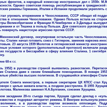
ных фронтов, а народный комиссар иностранных дел с 1930г. М.
сности. Однако советская помощь республиканцам в гражданской в
тские режимы Германии, Италии и Испании продолжали укреплять с
8 стал угрожать вторжением в Чехословакию, СССР обещал ей подд
ства в отношении Чехословакии. Однако Польша встала на сторону
стры Великобритании и Франции Н.Чемберлен и Э.Даладье вынудил
ермании и от Тешина в пользу Польши. Для советского руководства
 повернуть нацистскую агрессию против СССР.
 Мюнхенский договор, оккупировав остальную часть Чехословакии
иты. Сталин начал готовить союз с Гитлером, заменив наркома ин
овым. 23 августа 1939 Молотов и гитлеровский министр иностран
етные условия которого (дополнительный протокол) включали раз
их государств и Бессарабии в сферу влияния Сталина. 1 сентября 
ну.
е 60-х г.г.
брь 1952) в руководстве страной выявились разногласия. Перета
ие Сталина даже к своим ближайшим помощникам. В январе 1953
целью убийства высших политиков. В сгущавшейся атмосфере Сталин
дателя Совета министров, а первым секретарем ЦК КПСС стал Хр
оворе с целью захвата власти, а позднее расстрелян. В 1955 Хрущев
лотова. Маленкова заменил Н.А.Булганин, союзник Хрущева.
ном заседании 20-го съезда партии, Хрущев сделал доклад о «куль
известен и подорвал авторитет режима. В Венгрии вспыхнула револ
волнения, а в руководстве партии возникла оппозиция. По
алом Жуковым, который вновь стал министром обороны, Хруще