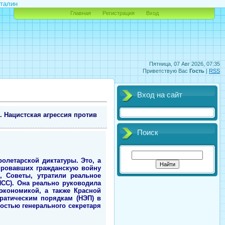
Сталин
Главная
Регистрация
Вход
Пятница, 07 Авг 2026, 07:35
Приветствую Вас
Гость
|
RSS
Вход на сайт
. Нацистская агрессия против
Поиск
олетарской диктатуры. Это, а
цировавших гражданскую войну
, Советы, утратили реальное
ПСС). Она реально руководила
экономикой, а также Красной
ратическим порядкам (НЭП) в
ностью генерального секретаря