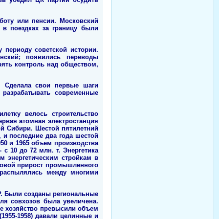
боту или пенсии. Московский
 в поездках за границу были
му периоду советской истории.
енский; появились переводы
рять контроль над обществом,
а. Сделала свои первые шаги
и разрабатывать современные
илетку велось строительство
первая атомная электростанция
ой Сибири. Шестой пятилетний
, и последние два года шестой
950 и 1965 объем производства
 с 10 до 72 млн. т. Энергетика
м энергетическим стройкам в
годовой прирост промышленного
ы распылялись между многими
Р. Были созданы региональные
ля совхозов была увеличена.
ое хозяйство превысили объем
1955-1958) давали целинные и