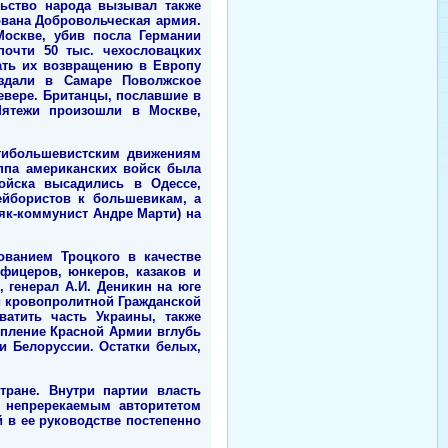
льство народа вызывал также
ована Добровольческая армия.
оскве, убив посла Германии
очти 50 тыс. чехословацких
ать их возвращению в Европу
здали в Самаре Поволжское
евере. Британцы, пославшие в
Мятежи произошли в Москве,
тибольшевистским движениям
ппа американских войск была
ойска высадились в Одессе,
ейбористов к большевикам, а
як-коммунист Андре Марти) на
ванием Троцкого в качестве
фицеров, юнкеров, казаков и
 генерал А.И. Деникин на юге
 и кровопролитной Гражданской
атить часть Украины, также
упление Красной Армии вглубь
и Белоруссии. Остатки белых,
тране. Внутри партии власть
4 непререкаемым авторитетом
 в ее руководстве постепенно