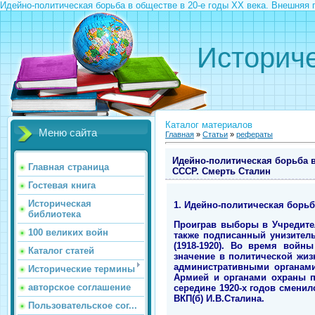
Идейно-политическая борьба в обществе в 20-е годы ХХ века. Внешняя 
Историче
Каталог материалов
Меню сайта
Главная
»
Статьи
»
рефераты
Идейно-политическая борьба в
Главная страница
СССР. Смерть Сталин
Гостевая книга
Историческая
1.
Идейно-политическая борьб
библиотека
Проиграв выборы в Учредител
100 великих войн
также подписанный унизитель
(1918-1920). Во время войн
Каталог статей
значение в политической жиз
административными органами
Исторические термины
Армией и органами охраны п
авторское соглашение
середине 1920-х годов сменил
ВКП(б) И.В.Сталина.
Пользовательское сог...