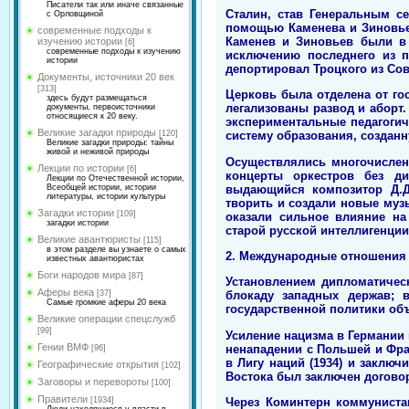
Писатели так или иначе связанные
Сталин, став Генеральным с
с Орловщиной
помощью Каменева и Зиновье
современные подходы к
Каменев и Зиновьев были в 
изучению истории
[6]
современные подходы к изучению
исключению последнего из п
истории
депортировал Троцкого из Сов
Документы, источники 20 век
[313]
Церковь была отделена от го
здесь будут размещаться
легализованы развод и аборт
документы, первоисточники
относящиеся к 20 веку.
экспериментальные педагогич
Великие загадки природы
[120]
систему образования, создан
Великие загадки природы: тайны
живой и неживой природы
Осуществлялись многочислен
Лекции по истории
[6]
концерты оркестров без ди
Лекции по Отечественной истории,
выдающийся композитор Д.Д.
Всеобщей истории, истории
литературы, истории культуры
творить и создали новые муз
Загадки истории
[109]
оказали сильное влияние на
загадки истории
старой русской интеллигенции
Великие авантюристы
[115]
в этом разделе вы узнаете о самых
2. Международные отношения
известных авантюристах
Боги народов мира
[87]
Установлением дипломатичес
Аферы века
[37]
блокаду западных держав; 
Самые громкие аферы 20 века
государственной политики объ
Великие операции спецслужб
[99]
Усиление нацизма в Германии
Гении ВМФ
ненападении с Польшей и Фра
[96]
в Лигу наций (1934) и заклю
Географические открытия
[102]
Востока был заключен договор
Заговоры и перевороты
[100]
Правители
Через Коминтерн коммуниста
[1934]