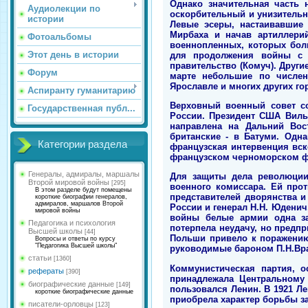
Однако значительная часть 
Аудиолекции по
оскорбительный и унизительн
истории
Левые эсеры, настаивавшие
Мирбаха и начав артиллери
Фотоальбомы
военнопленных, которых бол
Этот день в истории
для продолжения войны с 
правительство (Комуч). Друг
Форум
марте небольшие по числен
Ярославле и многих других го
Аспиранту гуманитарию
Верховный военный совет с
Государственная публ...
России. Президент США Виль
направлена на Дальний Вос
британские - в Батуми. Одн
Категории раздела
французская интервенция вск
французском черноморском ф
Генералы, адмиралы, маршалы
Для защиты дела революции
Второй мировой войны
[295]
военного комиссара. Ей про
В этом разделе будут помещены
представителей дворянства и
короткие биографии генералов,
адмиралов, маршалов Второй
России и генерал Н.Н. Юденич
мировой войны
войны белые армии одна за
Педагогика и психология
потерпела неудачу, но предп
Высшей школы
[44]
Польши привело к поражению 
Вопросы и ответы по курсу
"Педагогика Высшей школы"
руководимые бароном П.Н.Вра
статьи
[1360]
Коммунистическая партия, о
рефераты
[390]
принадлежала Центральному 
биографические данные
[149]
пользовался Ленин. В 1921 Л
короткие биографические данные
приобрела характер борьбы за
писатели-орловцы
[123]