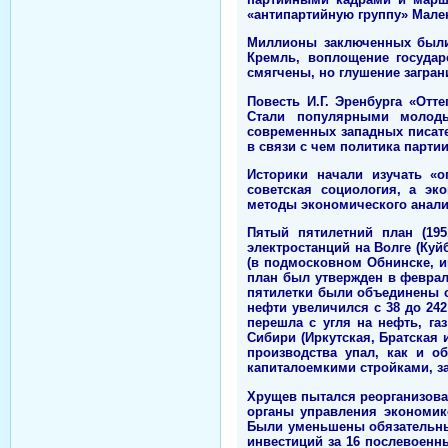
«антипартийную группу» Мален
Миллионы заключенных были 
Кремль, воплощение государ
смягчены, но глушение загра
Повесть И.Г. Эренбурга «Отте
Стали популярными молодые
современных западных писате
в связи с чем политика парти
Историки начали изучать «о
советская социология, а эк
методы экономического анали
Пятый пятилетний план (195
электростанций на Волге (Куй
(в подмосковном Обнинске, и
план был утвержден в феврале
пятилетки были объединены с 
нефти увеличился с 38 до 242 
перешла с угля на нефть, г
Сибири (Иркутская, Братская 
производства упал, как и о
капиталоемкими стройками, з
Хрущев пытался реорганизова
органы управления экономик
Были уменьшены обязательные
инвестиций за 16 послевоенн