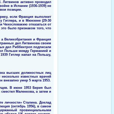
М. Литвинов активно проводил
ойне в Испании (1936-1939) не
вои позиции.
ержку, если Франция выполнит
 Гитлера, и в Мюнхене (29-30
и Чехословакию отказаться от
 это было признаком того, что
, а Великобритания и Франция
остранных дел Литвинова своим
ных дел Риббентроп подписали
дел Польши между Германией и
1939 Гитлер напал на Польшу,
совка высших должностных лиц
 несколько известных врачей
 внезапно умер 5 марта 1953.
ущев. В июне 1953 Берия был
 сместил Маленкова, а затем и
те личности» Сталина. Доклад
юция (октябрь 1956), в самом
ддержанный провинциальными
в убедил ЦК партии осудить