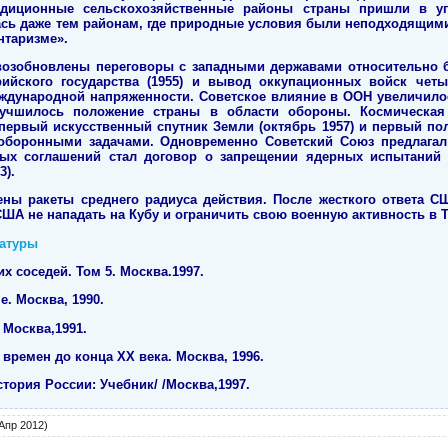
адиционные сельскохозяйственные районы страны пришли в у
ась даже тем районам, где природные условия были неподходящими
нтаризме».
возобновлены переговоры с западными державами относительно б
рийского государства (1955) и вывод оккупационных войск четы
ждународной напряженности. Советское влияние в ООН увеличило
лучшилось положение страны в области обороны. Космическая
первый искусственный спутник Земли (октябрь 1957) и первый пол
с оборонными задачами. Одновременно Советский Союз предлага
ых соглашений стал договор о запрещении ядерных испытаний
3).
ны ракеты среднего радиуса действия. После жесткого ответа С
ША не нападать на Кубу и ограничить свою военную активность в 
ратуры
х соседей. Том 5. Москва.1997.
е. Москва, 1990.
 Москва,1991.
времен до конца XX века. Москва, 1996.
стория России: Учебник/ /Москва,1997.
Апр 2012)