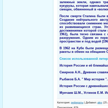
залежные земли, однако тр
кукурузы, которая навязывал
смещен, обвиненный в «волю
После смерти Сталина были 
Создание нейтрального авст
способствовали снижению ме
из развивающихся стран. У
достижениями которой стали 
1961), была тесно связана 
разоружения. Одним из перв
пространстве и под водой (196
В 1962 на Кубе были размеще
ракеты в обмен на обещание С
Список использованной лите
История России и её ближайши
Смирнов А.Н., Древние славян
Рыбаков Б.А. " Мир истории ".
История России с древнейших 
Мунчаев Ш.М., Устинов Е.М. И
Категория
:
рефераты
|
Добавил
:
alex
(25 
Просмотров
:
879