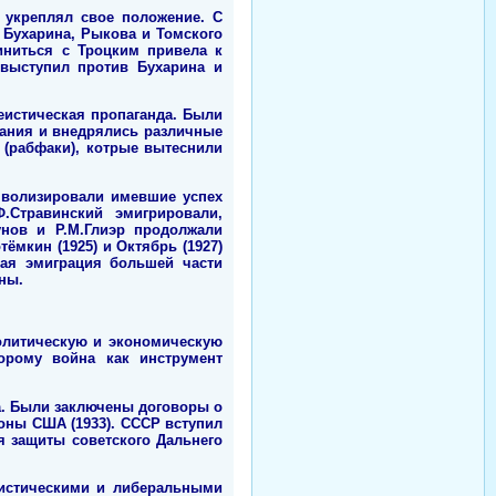
 укреплял свое положение. С
Бухарина, Рыкова и Томского
иниться с Троцким привела к
 выступил против Бухарина и
еистическая пропаганда. Были
вания и внедрялись различные
 (рабфаки), котрые вытеснили
мволизировали имевшие успех
.Стравинский эмигрировали,
унов и Р.М.Глиэр продолжали
мкин (1925) и Октябрь (1927)
вая эмиграция большей части
ны.
олитическую и экономическую
орому война как инструмент
а. Были заключены договоры о
оны США (1933). СССР вступил
я защиты советского Дальнего
листическими и либеральными