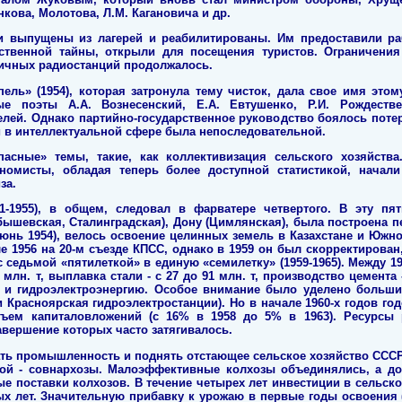
кова, Молотова, Л.М. Кагановича и др.
выпущены из лагерей и реабилитированы. Им предоставили ра
ственной тайны, открыли для посещения туристов. Ограничения
ничных радиостанций продолжалось.
пель» (1954), которая затронула тему чисток, дала свое имя это
 поэты А.А. Вознесенский, Е.А. Евтушенко, Р.И. Рождеств
лей. Однако партийно-государственное руководство боялось поте
и в интеллектуальной сфере была непоследовательной.
пасные» темы, такие, как коллективизация сельского хозяйств
ономисты, обладая теперь более доступной статистикой, начал
за.
1-1955), в общем, следовал в фарватере четвертого. В эту пят
бышевская, Сталинградская), Дону (Цимлянская), была построена 
юнь 1954), велось освоение целинных земель в Казахстане и Южн
 1956 на 20-м съезде КПСС, однако в 1959 он был скорректирован
седьмой «пятилеткой» в единую «семилетку» (1959-1965). Между 1
млн. т, выплавка стали - с 27 до 91 млн. т, производство цемента -
аз и гидроэлектроэнергию. Особое внимание было уделено больши
и Красноярская гидроэлектростанции). Но в начале 1960-х годов 
бъем капиталовложений (с 16% в 1958 до 5% в 1963). Ресурс
авершение которых часто затягивалось.
ть промышленность и поднять отстающее сельское хозяйство ССС
ой - совнархозы. Малоэффективные колхозы объединялись, а до
 поставки колхозов. В течение четырех лет инвестиции в сельск
ых лет. Значительную прибавку к урожаю в первые годы освоения (