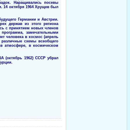
падок. Наращивались посевы
. 14 октября 1964 Хрущев был
удущего Германии и Австрии.
рех держав из этого региона
сь с принятием новых членов
 программа, замечательными
ет человека в космос (апрель
л различные схемы всеобщего
 в атмосфере, в космическом
ША (октябрь 1962) СССР убрал
Турции.