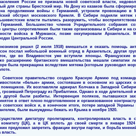
населения России не признала новой советской власти, недово
ый для страны Брестский мир. На Дону из казаков была сформир
 на продолжении войны с Германией, устроили провокацию в М
йский обстрел московского Кремля. В Сибири подняли мятеж п
ьшевистские власти пытались разоружить, чтобы воспрепятствов
Германией. Большинство членов Учредительного собрания со
ие центры сопротивления были также организованы в Сибири и на с
ности войска в Мурманск, позже оккупировали Архангельск. 
родах Центральной России.
оюзников решил (2 июля 1918) вмешаться и оказать помощь ан
сон послал небольшой военный отряд в Архангельск, другая гру
ток, где во Владивосток уже вступили японцы. Французские в
ако расширению британского вмешательства мешали симпатии л
оре была прекращена вследствие мятежа (которым руководил мор
лоте.
 Советское правительство создало Красную Армию под командо
тивостояли «белые» армии, состоявшие в основном из царских о
 помещиков. Их возглавляли адмирал Колчака в Западной Сибири,
, грозивший Петрограду из Прибалтики. Однако в ходе длительной
 другой были разбиты. Интервенция поляков, пытавшихся захв
ринятое в ответ плохо подготовленное и организованное контрнаст
советских войск и, в конечном итоге, потере западной Украины 
нгелем, были вынуждены бежать из Крыма в ноябре 1920.
существляя диктатуру пролетариата, контролировала власть в с
комитету (ЦК), а в ЦК вплоть до своей смерти в январе 192
енин предложил запретить фракции внутри партии, и борьба мнений
 власть.