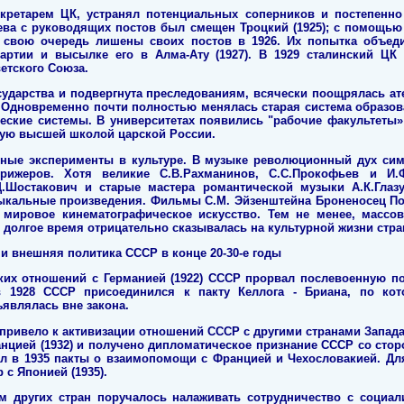
екретарем ЦК, устранял потенциальных соперников и постепенно
ва с руководящих постов был смещен Троцкий (1925); с помощью 
свою очередь лишены своих постов в 1926. Их попытка объед
артии и высылке его в Алма-Ату (1927). В 1929 сталинский ЦК
етского Союза.
сударства и подвергнута преследованиям, всячески поощрялась ат
. Одновременно почти полностью менялась старая система образо
еские системы. В университетах появились "рабочие факультеты»
ную высшей школой царской России.
ные эксперименты в культуре. В музыке революционный дух си
рижеров. Хотя великие С.В.Рахманинов, С.С.Прокофьев и И.Ф
Шостакович и старые мастера романтической музыки А.К.Глаз
ыкальные произведения. Фильмы С.М. Эйзенштейна Броненосец Потё
 мировое кинематографическое искусство. Тем не менее, массо
 долгое время отрицательно сказывалась на культурной жизни стра
и внешняя пол
итика СССР в конце 20-30-е годы
ких отношений с Германией (1922) СССР прорвал послевоенную п
в 1928 СССР присоединился к пакту Келлога - Бриана, по кот
являлась вне закона.
 привело к активизации отношений СССР с другими странами Запад
нцией (1932) и получено дипломатическое признание СССР со стор
чил в 1935 пакты о взаимопомощи с Францией и Чехословакией. Дл
 с Японией (1935).
м других стран поручалось налаживать сотрудничество с социа