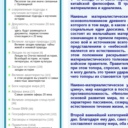
Писатели так или иначе связанные
китайской философии. В тр
с Орловщиной
материализма и идеализма.
современные подходы к
изучению истории
[6]
Наивные материалистическ
современные подходы к изучению
истории
основоположником древнего 
Документы, источники 20 век
которого в том виде, в каком
[313]
социальные идеи даосизма. 
здесь будут размещаться
состоят из мельчайших мате
документы, первоисточники
относящиеся к 20 веку.
означающее в прямом перевод
Великие загадки природы
осно вой и источником всег
[120]
Великие загадки природы: тайны
представлениям о «небесной
живой и неживой природы
является его естественность. 
Лекции по истории
[6]
этом положении раскрывает
Лекции по Отечественной истории,
материалистического толкова
Всеобщей истории, истории
литературы, истории культуры
вэйском правителе. Правител
Загадки истории
[109]
при этом топора, спросил, как
загадки истории
я могу делать это тремя удара
Великие авантюристы
[115]
чего топоры их становятся ту
в этом разделе вы узнаете о самых
известных авантюристах
Наивно-материалистическое
Боги народов мира
[87]
цзину», мир находится в пост
Аферы века
[37]
противоположность. «Неполн
Самые громкие аферы 20 века
основой развития мира, по 
Великие операции спецслужб
характерно пассивное, созер
[99]
естественное течение жизни, 
Гении ВМФ
[96]
Географические открытия
Второй важнейшей категорией
[102]
дао. Благодаря ему дао, само
Заговоры и перевороты
[100]
составляют основу мира, оба 
Правители
[1934]