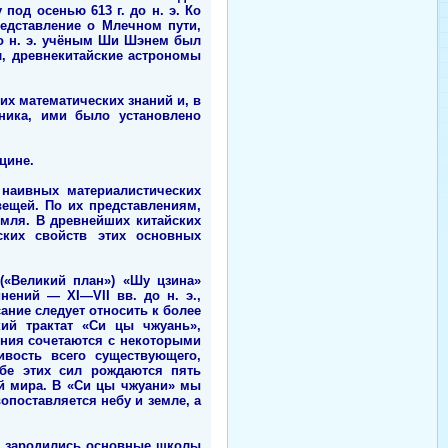
од осенью 613 г. до н. э. Ко
едставление о Млечном пути,
до н. э. учёным Ши Шэнем был
л, древнекитайские астрономы
х математических знаний и, в
ьника, ими было установлено
цине.
 наивных материалистических
ещей. По их представлениям,
емля. В древнейших китайских
ских свойств этих основных
(«Великий план») «Шу цзина»
нений — XI—VII вв. до н. э.,
ание следует относить к более
ий трактат «Си цы чжуань»,
ения сочетаются с некоторыми
вость всего существующего,
бе этих сил рождаются пять
ий мира. В «Си цы чжуани» мы
опоставляется небу и земле, а
мя зародились основные школы