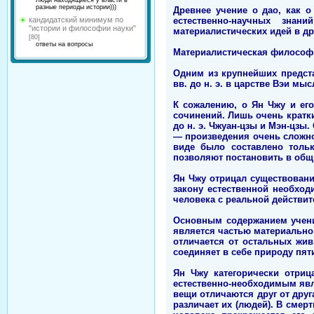
Люди находящиеся у власти в
разные периоды истории)))
Древнее учение о дао, как о
естественно-научных зна
кандидатский минимум по
"истории и философии науки"
материалистических идей в др
[80]
ответы на вопросы
Материалистическая философ
Одним из крупнейших предст
вв. до н. э. в царстве Вэи м
К сожалению, о Ян Чжу и ег
сочинений. Лишь очень кратки
до н. э. Чжуан-цзы и Мэн-цзы
— произведения очень сложно
виде было составлено тольк
позволяют постановить в общ
Ян Чжу отрицал существовани
закону естественной необхо
человека с реальной действи
Основным содержанием учени
является частью материально
отличается от остальных жив
соединяет в себе природу пят
Ян Чжу категорически отриц
естественно-необходимым явл
вещи отличаются друг от друг
различает их (людей). В смер