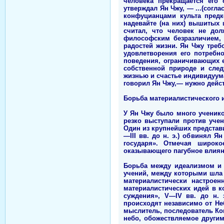
человека прекращается его 
утверждал Ян Чжу, — ...(согл
конфуцианцами культа предк
надевайте (на них) вышитых
считал, что человек не дол
философским безразличием, 
радостей жизни. Ян Чжу треб
удовлетворения его потребн
поведения, ограничивающих е
собственной природе и сле
жизнью и счастье индивидуума
говорил Ян Чжу,— нужно дейст
Борьба материалистического 
У Ян Чжу было много ученико
резко выступали против уче
Один из крупнейших представ
—III вв. до н. э.) обвинял 
государя». Отмечая широко
оказывающего пагубное влия
Борьба между идеализмом и 
учений, между которыми шла
материалистически настрое
материалистических идей в к
суждения», V—IV вв. до н. 
происходят независимо от Не
мыслитель, последователь Кон
небо, обожествляемое други