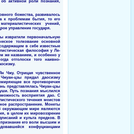
 об активной роли познания,
овного божества, развивалось
а к проблемам бытия, то его
материалистических учений,
рое управление государя.
зы извратили первоначальную
ческое толкование основной
 содержащем в себе известные
алистическая философия у Ле-
ем же названием, и особенно у
гда отголоски того наивно-
аосизму.
н Чжу. Отрицая чувственное
 Чжуан-цзы придал даосизму
римиряющее все противоречия
знь представлялась Чжуан-цзы
души. Путь познания мыслился
зможность восприятия дао. С
листического течения моистов
ьное распространение. Монеты
об окружающем мире являются
ия, в целом их мировоззрение
дписаний и культа предков. В
 признание его воли высшим и
овавшейся конфуцианцами