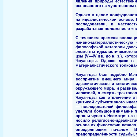
явления природы естественн
основанного на чувственном 
Однако в целом конфуцианств
на идеалистической основе.
последователи, в частност
разрабатывая положение о «н
С течением времени эволюци
наивно-материалистическую
философской категории даоси
элементы идеалистического м
цзы (V—IV вв. до н. э.), кот
Чжуан-цзы. Однако даже в 
материалистического толкова
Чжуан-цзы был подобно Мэн
восприятие внешнего мира 
идеалистическое и мистичес
окружающего мира, и развива
иллюзией, а смерть трактова
Чжуан-цзы как отвлечение о
критикой субъективного идеа
— последователей философа М
уделяли большое внимание п
органы чувств. Несмотря на 
носило религиозно-идеалисти
основе их философии лежало 
определяющим началом. 
предопределённости судьбы, у