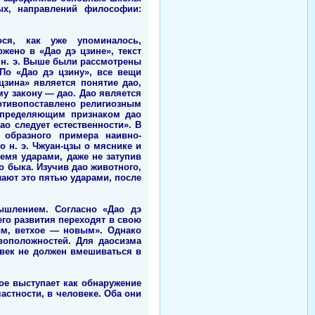
ых, направлений философии:
ося, как уже упоминалось,
ено в «Дао дэ цзине», текст
о н. э. Выше были рассмотрены
По «Дао дэ цзину», все вещи
зина» является понятие дао,
у закону — дао. Дао является
отивопоставлено религиозным
 Определяющим признаком дао
дао следует естественности». В
 образного примера наивно-
 н. э. Чжуан-цзы о мяснике и
емя ударами, даже не затупив
ао быка. Изучив дао животного,
елают это пятью ударами, после
ышлением. Согласно «Дао дэ
его развития переходят в свою
ым, ветхое — новым». Однако
воположностей. Для даосизма
овек не должен вмешиваться в
ое выступает как обнаружение
астности, в человеке. Оба они