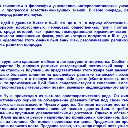
и течениями в философии укреплялись материалистические учени
 с прогрессом естественно-научных знаний. В свою очередь, ра
вперёд развитие науки.
 идей в древнем Китае в V—III вв. до н. э., в период обострения
борьбой прогрессивных, передовых общественных групп против
и, среди которой, как правило, господствовало идеалистическое
вители направления фацзя, учение которых получило в III в. до
м иДеологом этого учения был Хань Фэй, разоблачавший религиоз
уть развития природы.
 крупными сдвигами в области литературного творчества. Особенны
царстве Чу, получил развитие литературный поэтический жанр,
кие строфы»). Крупнейшим представителем этого жанра был замеч
казало большое влияние на дальнейшее развитие китайской поэз
роизведения, и в первую очередь «Ши цзин» («Книга песен»), яв
ии, то произведения Цюй Юаня свидетельствуют о совершившемся 
 творчества к литературной поэзии, имеющей индивидуального авто
 Чу и происходил из знатного аристократического рода. Он жил
сточённую борьбу за объединение древнего Китая под своей гег
рожала независимости Чуского царства. Занимая высокие посты 
тельном сопротивлении военным планам царства Цинь и требо
льными крупными древнекитайскими царствами. Однако в обстано
 Юаня вызвали резкое недовольство придворных сановников. Цю
нан из столицы. Он тяжело переживал изгнание. Предсмертное п
едию великого поэта. Предание гласит, что, когда старый поэт узн