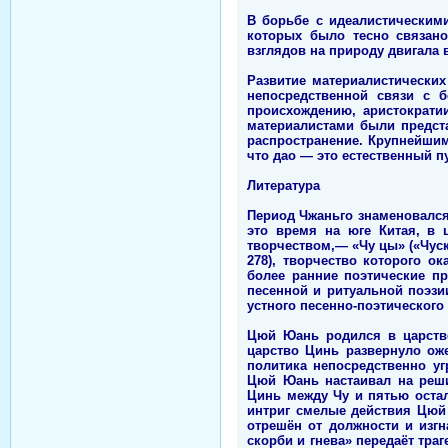
В борьбе с идеалистическим
которых было тесно связано
взглядов на природу двигала 
Развитие материалистических
непосредственной связи с 
происхождению, аристократи
материалистами были предста
распространение. Крупнейши
что дао — это естественный п
Литература
Период Чжаньго знаменовался
это время на юге Китая, в 
творчеством,— «Чу цы» («Чус
278), творчество которого о
более ранние поэтические п
песенной и ритуальной поэз
устного песенно-поэтического
Цюй Юань родился в царстве
царство Цинь развернуло оже
политика непосредственно уг
Цюй Юань настаивал на реши
Цинь между Чу и пятью оста
интриг смелые действия Цюй
отрешён от должности и изг
скорби и гнева» передаёт траг