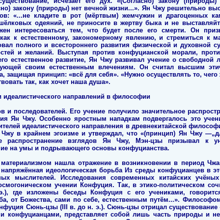
существование, исчезает его дух. «(Согласно) закону (природы)
асно) закону (природы) нет вечной жизни...». Ян Чжу решительно в
ов: «...не кладите в рот (мёртвым) жемчужин и драгоценных к
 шёлковых одеяний, не приносите в жертву быка и не выставляйт
жен интересоваться тем, что будет после его смерти. Он при
как к естественному, закономерному явлению, и стремиться к 
овал полного и всестороннего развития физической и духовной с
остей и желаний. Выступая против конфуцианской морали, прот
го естественное развитие, Ян Чжу развивал учение о свободной 
дующей своим естественным влечениям. Он считал высшим эти
, защищая принцип: «всё для себя». «Нужно осуществлять то, чег
вовать так, как хочет наша душа».
и идеалистического направлений в философии
в и последователей. Его учение получило значительное распрос
ния Ян Чжу. Особенно яростным нападкам подвергалось это учен
ителей идеалистического направления в древнекитайской философ
Ян Чжу в крайнем эгоизме и утверждал, что «(принцип) Ян Чжу —„
е распространение взглядов Ян Чжу, Мэн-цзы призывал к у
ние на умы и подрывающего основы конфуцианства.
материализмом нашла отражение в возникновении в период Чж
 напряжённая идеологическая борьба Из среды конфуцианцев в эт
нных мыслителей. Исследования современных китайских учёных
осмогоническом учении Конфуция. Так, в этико-политическом со
э.), где изложены беседы Конфуция с его учениками, говорится:
ба, от Божества, сами по себе, естественным путём...». Философ
фуция Сюнь-цзы (III в. до н. э.). Сюнь-цзы отрицал существование 
ми конфуцианцами, представляет собой лишь часть природы и не 