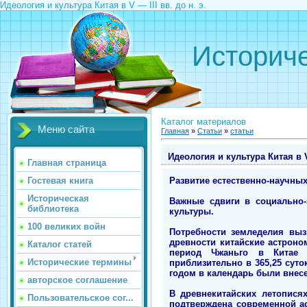
Идеология и культура Китая в V — III вв. до н. э.
Историче
Каталог материалов
Меню сайта
Главная
»
Статьи
»
статьи
Идеология и культура Китая в V 
Главная страница
Развитие естественно-научны
Гостевая книга
Историческая
Важные сдвиги в социально-
библиотека
культуры.
100 великих войн
Потребности земледелия выз
древности китайские астроно
Каталог статей
период Чжаньго в Китае п
Исторические термины
приблизительно в 365,25 сут
годом в календарь были внес
авторское соглашение
В древнекитайских летопися
Пользовательское сог...
подтверждена современной ас