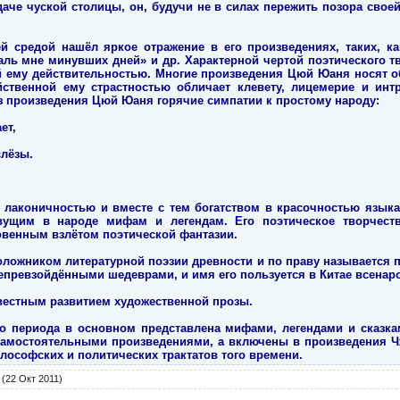
даче чуской столицы, он, будучи не в силах пережить позора свое
й средой нашёл яркое отражение в его произведениях, таких, ка
ль мне минувших дней» и др. Характерной чертой поэтического 
й ему действительностью. Многие произведения Цюй Юаня носят 
ойственной ему страстностью обличает клевету, лицемерие и инт
з произведения Цюй Юаня горячие симпатии к простому народу:
ет,
лёзы.
лаконичностью и вместе с тем богатством в красочностью языка
вущим в народе мифам и легендам. Его поэтическое творчест
овенным взлётом поэтической фантазии.
ложником литературной поэзии древности и по праву называется 
превзойдёнными шедеврами, и имя его пользуется в Китае всена
вестным развитием художественной прозы.
ого периода в основном представлена мифами, легендами и сказк
самостоятельными произведениями, а включены в произведения Чж
лософских и политических трактатов того времени.
(22 Окт 2011)