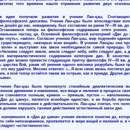
актатах того времени нашло отражение развитие двух основн
ие идеи получили развитие в учении Лао-цзы, Считающег
философского даосизма. Учение Лао-цзы было впоследствии излож
 он дошёл до нас, невидимому, был составлен не ранее IV—III вв. д
Остановимся теперь на философском содержании этого учения. 
риальных частиц ци. Основной философской категорией «Дао дэ ц
е «путь», «закон». Согласно учению Лао-цзы, мир подчинён едином
о существующего, «матерью всех вещей». В учении Лаоцзы оно пр
 воле» и выступает как закон необходимости самой природы.
«Человек следует земле, земля следует небу, небо следует дао, а 
ся материалистическое содержание категории дао. В качестве
ния дао можно привести следующую притчу философа IV—III вв. до
ь царства Вэй, узнав об умении одного мясника разрубать быка тр
 это ему удаётся. Мясник ответил: «...Я всю свою жизнь постигал д
ми, а мой топор остаётся таким же острым, как и прежде. Другие д
пыми».
 учение Лао-цзы было проникнуто стихийным диалектическим м
оянном движении и изменении, все вещи и явления в процессе сво
ое становится полным, кривое — прямым, пустое — наполненн
«Дао дэ цзину», является всеобщее единство, а не борьба проти
цательное отношзние к действительности. Лао-цзы считал, что чел
не должен нарушать своими действиями естественный закон дао.
 изложенного в «Дао дэ цзине» учения является понятие дэ, котор
 по себе непознаваемое, проявляется в мире вещей и явлений и, в ч
следуют «естественности».