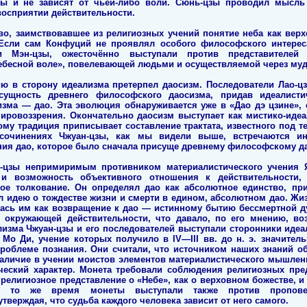
ы и не зависят от чьей-либо воли. Сюнь-цзы проводил мысль
восприятии действительности.
о, заимствовавшее из религиозных учений понятие неба как верх
 Если сам Конфуций не проявлял особого философского интерес
и Мэн-цзы, ожесточённо выступали против представителей 
ебесной воле», повелевающей людьми и осуществляемой через муд
ю в сторону идеализма претерпел даосизм. Последователи Лао-ц
 сущность древнего философского даосизма, придав идеалисти
зма — дао. Эта эволюция обнаруживается уже в «Дао дэ цзине»,
ировоззрения. Окончательно даосизм выступает как мистико-иде
орому традиция приписывает составление трактата, известного под т
сочинениях Чжуан-цзы, как мы видели выше, встречаются ино
ния дао, которое было сначала присуще древнему философскому д
-цзы непримиримым противником материалистического учения Я
и возможность объективного отношения к действительности,
кое толкование. Он определял дао как абсолютное единство, п
л идею о тождестве жизни и смерти в едином, абсолютном дао. Жи
лась им как возвращение к дао — истинному бытию бессмертной 
т окружающей действительности, что давало, по его мнению, во
лизма Чжуан-цзы и его последователей выступали сторонники идеа
о Ди, учение которых получило в IV—III вв. до н. э. значител
роблеме познания. Они считали, что источником наших знаний 
наличие в учении моистов элементов материалистического мышлен
ческий характер. Монета требовали соблюдения религиозных пре
религиозное представление о «Небе», как о верховном божестве, и
В то же время монеты выступали также против проповед
тверждая, что судьба каждого человека зависит от него самого.