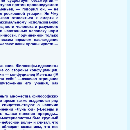
 не существует бессмертия,—
ыступал против проповедуемого
аменьев, — говорил он, — не
е роскошной утвари». Ян Чжу
зывал относиться к смерти с
максимальному использованию
ущности человека и разумного
ив навязанных человеку норм
личности, подчинённой только
ческим идеалом наслаждение
о желают наши органы чувств,—
транение. Философы-идеалисты
ие со стороны конфуцианцев.
ии — конфуцианец Мэн-цзы (IV
для себя" —означал отрицание
ничтожению его учения, как
аньго множества философских
о время также выделился ряд
 свидетельствуют о наличии
чинении «Лунь юй» («Беседы и
 «...все явления природы...
ом-материалистом был крупный
«небесной воли» и считал, что
обладает сознанием, что все