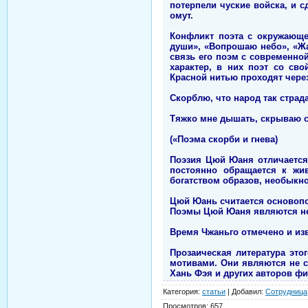
потерпели чуские войска, и с
омут.
Конфликт поэта с окружающе
души», «Вопрошаю небо», «Жа
связь его поэм с современно
характер, в них поэт со св
Красной нитью проходят чере
Скорблю, что народ так страда
Тяжко мне дышать, скрываю с
(«Поэма скорби и гнева)
Поэзия Цюй Юаня отличается 
постоянно обращается к жи
богатством образов, необыкн
Цюй Юань считается основопо
Поэмы Цюй Юаня являются не
Время Чжаньго отмечено и из
Прозаическая литература эт
мотивами. Они являются не 
Хань Фэя и других авторов фи
Категория
:
статьи
|
Добавил
:
Сотрудница
Просмотров
:
657