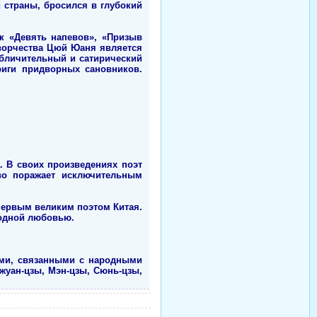
й страны, бросился в глубокий
к «Девять напевов», «Призыв
творчества Цюй Юаня является
обличительный и сатирический
риги придворных сановников.
. В своих произведениях поэт
во поражает исключительным
первым великим поэтом Китая.
родной любовью.
ами, связанными с народными
уан-цзы, Мэн-цзы, Сюнь-цзы,