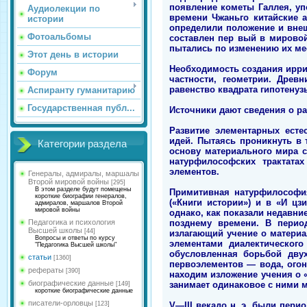
появление кометы Галлея, уп
Аудиолекции по
времени Чжаньго китайские 
истории
определили положение и внеш
Фотоальбомы
составлен пер вый в мировой
пытались по изменению их ме
Этот день в истории
Необходимость создания ирри
Форум
частности, геометрии. Древ
равенство квадрата гипотенуз
Аспиранту гуманитарию
Государственная публ...
Источники дают сведения о р
Развитие элементарных есте
идей. Пытаясь проникнуть в
Категории раздела
основу материального мира с
натурфилософских трактата
элементов.
Генералы, адмиралы, маршалы
Второй мировой войны
[295]
В этом разделе будут помещены
Примитивная натурфилософия
короткие биографии генералов,
(«Книги истории») и в «И цз
адмиралов, маршалов Второй
мировой войны
однако, как показали недавни
позднему времени. В перио
Педагогика и психология
Высшей школы
[44]
излагающий учение о материа
Вопросы и ответы по курсу
элементами диалектическог
"Педагогика Высшей школы"
обусловленная борьбой дву
статьи
[1360]
первоэлементов — вода, огон
рефераты
[390]
находим изложение учения о «
биографические данные
занимает одинаковое с ними м
[149]
короткие биографические данные
писатели-орловцы
V—III векадо н. э. были пер
[123]