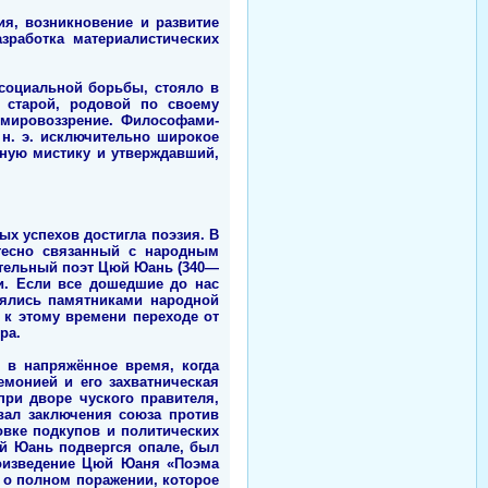
я, возникновение и развитие
зработка материалистических
 социальной борьбы, стояло в
 старой, родовой по своему
 мировоззрение. Философами-
 н. э. исключительно широкое
ную мистику и утверждавший,
х успехов достигла поэзия. В
 тесно связанный с народным
ательный поэт Цюй Юань (340—
ии. Если все дошедшие до нас
лялись памятниками народной
к этому времени переходе от
ра.
 в напряжённое время, когда
емонией и его захватническая
при дворе чуского правителя,
вал заключения союза против
вке подкупов и политических
й Юань подвергся опале, был
роизведение Цюй Юаня «Поэма
ал о полном поражении, которое