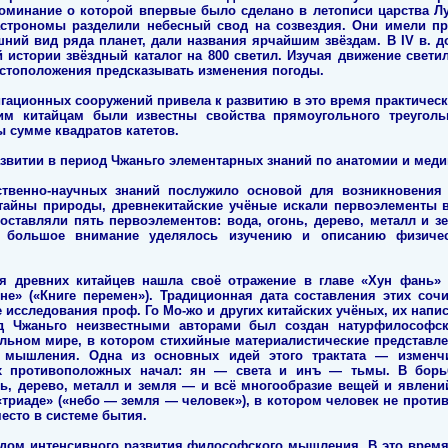
оминание о которой впервые было сделано в летописи царства Лу п
астрономы разделили небесный свод на созвездия. Они имели пр
ний вид ряда планет, дали названия ярчайшим звёздам. В IV в. 
 истории звёздный каталог на 800 светил. Изучая движение свети
стоположения предсказывать изменения погоды.
гационных сооружений привела к развитию в это время практически
ним китайцам были известны свойства прямоугольного треугол
ы сумме квадратов катетов.
азвитии в период Чжаньго элементарных знаний по анатомии и меди
ственно-научных знаний послужило основой для возникновения
 тайны природы, древнекитайские учёные искали первоэлементы в
оставляли пять первоэлементов: вода, огонь, дерево, металл и з
х большое внимание уделялось изучению и описанию физиче
 древних китайцев нашла своё отражение в главе «Хун фань» 
ине» («Книге перемен»). Традиционная дата составления этих сочи
е исследования проф. Го Мо-жо и других китайских учёных, их напис
д Чжаньго неизвестными авторами был создан натурфилософск
льном мире, в котором стихийные материалистические представл
о мышления. Одна из основных идей этого трактата — изменчи
х противоположных начал: ян — света и инъ — тьмы. В борь
ь, дерево, металл и земля — и всё многообразие вещей и явлен
триаде» («небо — земля — человек»), в котором человек не против
есто в системе бытия.
иодом интенсивного развития философского мышления. В это вре