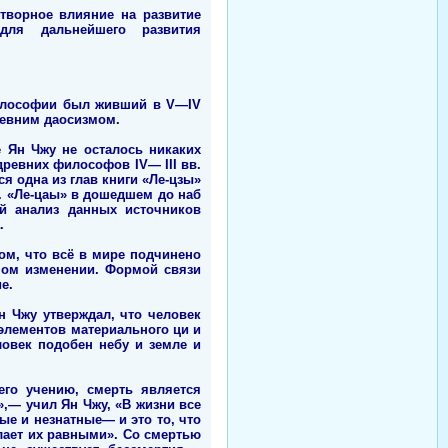
отворное влияние на развитие
для дальнейшего развития
философии был живший в V—IV
древним даосизмом.
 Ян Чжу не осталось никаких
древних философов IV— III вв.
я одна из глав книги «Ле-цзы»
. «Ле-цаы» в дошедшем до наб
ий анализ данных источников
.
ом, что всё в мире подчинено
ном изменении. Формой связи
е.
 Чжу утверждал, что человек
элементов материального ци и
ловек подобен небу и земле и
его учению, смерть является
,— учил Ян Чжу, «В жизни все
ые и незнатные— и это то, что
елает их равными». Со смертью