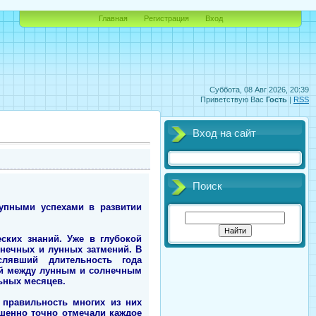
Главная
Регистрация
Вход
Суббота, 08 Авг 2026, 20:39
Приветствую Вас
Гость
|
RSS
Вход на сайт
Поиск
рупными успехами в развитии
ских знаний. Уже в глубокой
лнечных и лунных затмений. В
слявший длительность года
цей между лунным и солнечным
ьных месяцев.
 правильность многих из них
ршенно точно отмечали каждое