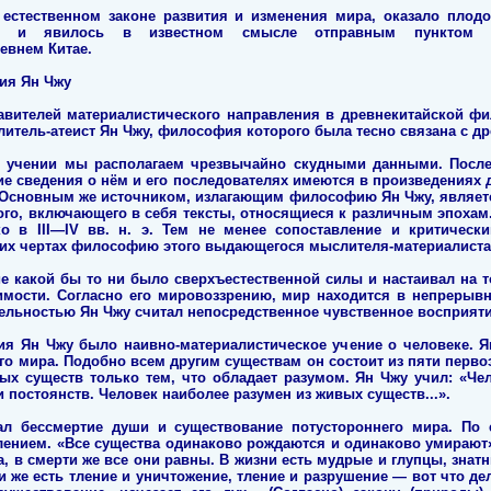
 естественном законе развития и изменения мира, оказало плод
ний и явилось в известном смысле отправным пунктом 
евнем Китае.
ия Ян Чжу
авителей материалистического направления в древнекитайской 
ыслитель-атеист Ян Чжу, философия которого была тесно связана с 
о учении мы располагаем чрезвычайно скудными данными. После
е сведения о нём и его последователях имеются в произведениях 
. Основным же источником, излагающим философию Ян Чжу, являетс
го, включающего в себя тексты, относящиеся к различным эпохам
о в III—IV вв. н. э. Тем не менее сопоставление и критическ
их чертах философию этого выдающегося мыслителя-материалиста
е какой бы то ни было сверхъестественной силы и настаивал на т
димости. Согласно его мировоззрению, мир находится в непрерыв
тельностью Ян Чжу считал непосредственное чувственное восприяти
я Ян Чжу было наивно-материалистическое учение о человеке. Ян
го мира. Подобно всем другим существам он состоит из пяти перво
ых существ только тем, что обладает разумом. Ян Чжу учил: «Че
и постоянств. Человек наиболее разумен из живых существ...».
ал бессмертие души и существование потустороннего мира. По 
ением. «Все существа одинаково рождаются и одинаково умирают»
а, в смерти же все они равны. В жизни есть мудрые и глупцы, знатн
ти же есть тление и уничтожение, тление и разрушение — вот что д