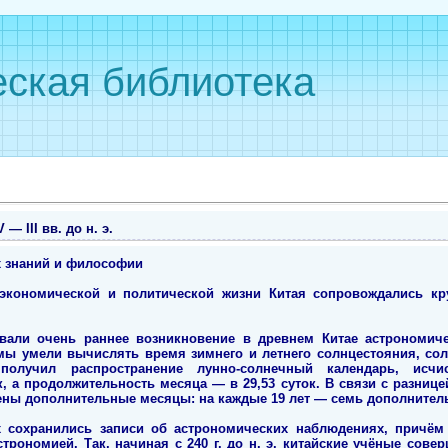
ская библиотека
— III вв. до н. э.
х знаний и философии
экономической и политической жизни Китая сопровождались к
вали очень раннее возникновение в древнем Китае астрономиче
мы умели вычислять время зимнего и летнего солнцестояния, со
олучил распространение лунно-солнечный календарь, исчи
ок, а продолжительность месяца — в 29,53 суток. В связи с разни
ены дополнительные месяцы: на каждые 19 лет — семь дополнител
х сохранились записи об астрономических наблюдениях, причём
трономией. Так, начиная с 240 г. до н. э. китайские учёные сове