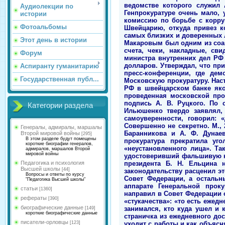
Аудиолекции по
истории
Фотоальбомы
Этот день в истории
Форум
Аспиранту гуманитарию
Государственная публ...
Категории раздела
Генералы, адмиралы, маршалы
Второй мировой войны
[295]
В этом разделе будут помещены
короткие биографии генералов,
адмиралов, маршалов Второй
мировой войны
Педагогика и психология
Высшей школы
[44]
Вопросы и ответы по курсу
"Педагогика Высшей школы"
статьи
[1360]
рефераты
[390]
биографические данные
[149]
короткие биографические данные
писатели-орловцы
[123]