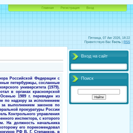
Главная
Регистрация
Вход
Пятница, 07 Авг 2026, 18:22
Приветствую Вас
Гость
|
RSS
Вход на сайт
и Совета федерации Пользовался покровительством А. В. Коржакова, М. И. Барсукова и О. Н. Сосковца. В отличие от В. Г. Степанкова, немало усилий потратившего на установку в кабинете правительственного телефона АТС-2, имел все виды АТС, прямую связь с президентом, автомобиль из Главного управления охраны со связью «Кавказ» и охрану. Сидел в кабинете, который когда-то занимал Генеральный прокурор СССР А. Я. Вышинский. Велел переделать исторический кабинет. В результате получился легкомысленный зал в итальянском стиле с розовой сухой штукатуркой. Выставил охрану на своем этаже, открыл собственный буфет и столовую. В конце октября 1994 г. в связи с возобновившимся в прессе обсуждением вопроса о распродаже в 1992—1993 гг. имущества Западной группы войск (ЗГВ) в Германии, А. Н. Ильюшенко заявил, что крупномасштабных проявлений коррупции в ЗГВ не было. Заявление А. Н. Ильюшенко было оспорено бывшим руководителем Контрольного управления Ю. Ю. Болдыревым, который осенью 1992 г. передавал президенту Б. Н. Ельцину докладную записку о коррупции в ЗГВ. По утверждению Ю. Ю. Болдырева, именно А. Н. Ильюшенко, ставший руководителем ГКУ после него, вместе с директором ФСК С. В. Степашиным закрыли дело о коррупции в ЗГВ. Под давлением общественного мнения, в начале ноября 1994 г. президент Б. Н. Ельцин снял бывшего командующего ЗГВ генерала М. П. Бурлакова с поста заместителя министра обороны (всего через 2 месяца после назначения), чем поставил защищавшего М. П. Бурлакова А. Н. Ильюшенко в неудобное положение. На приеме в честь Нового, 1995 года, в Государственном Кремлевском дворце Б. Н. Ельцин подошел к и. о. Генпрокурора и с большой теплотой в голосе, громко, чтобы слышали все, сказал, обращаясь к Председателю Совета федерации В. Ф. Шумейко: «А вот этого парня я вам не отдам! Он очень нужен мне!» Прославился возбуждением уголовного дела по факту демонстрации 08.07.1995 г. на канале НТВ в передаче «Куклы» пародии на президента и премьер-министра страны, действиями против А. А. Собчака, руководителя пятого канала РТР Б. А. Курковой и др. А. Н. Ильюшенко в командировках делал заявления, вызывавшие недоумение у юристов: «Если человек спустил курок — он преступник и подлежит уничтожению на месте, если он не нужен следствию… И не надо тратить бумагу…», «В принципе можно навести порядок: собрать всех авторитетов (а они хорошо известны), увезти и
Поиск