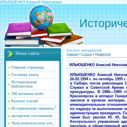
ИЛЬЮШЕНКО Алексей Николаевич
Историче
Каталог материалов
Меню сайта
Главная
»
Статьи
»
Правители
ИЛЬЮШЕНКО Алексей Никола
Главная страница
ИЛЬЮШЕНКО Алексей Николаевич (23.09.1957). Исполняющий обязанности Генерального прокурора Российской Федерации с 26.02.1994 г. по октябрь 1995 г. Родился в г. Анжеро-Судженске Кемеровской области. Предки коренные петербуржцы, сосланные в Сибирь после революции 1917 года. Образование получил на юридическом факультете Красноярского университета (1979). Служил в Советской Армии в морской пехоте на Дальнем Востоке. По окончании учебы работал в органах красноярской прокуратуры. В 1986—1989 гг. был заместителем прокурора Кировского района Красноярска. Осенью 1989 г. переведен из Красноярска в аппарат Генеральной прокуратуры РСФСР в Москву, где работал сначала в отделе по надзору за исполнением законов в органах милиции, а затем, с апреля 1990 г., в новосозданном отделе по надзору за выполнением законов по межнациональным отношениям. В феврале 1992 г. назначен заместителем начальника отдела Генеральной прокуратуры России по надзору за выполнением законов по межнациональным отношениям. С 19.03.1993 г. руководитель Контрольного управления администрации президента. Сменил в этой должности Ю. Ю. Болдырева. Пост главного государственного инспектора, с которого также был уволен Ю. Ю. Болдырев, А. Н. Ильюшенко не занял в связи с его упразднением. На должность начальника Контрольного управления администрации президента назначен по инициативе С. А. Филатова, которому его порекомендовал писатель и общественный деятель А. М. Адамович. По словам С. А. Филатова, Генеральный прокурор РФ В. Г. Степанков, в ведомстве которого служил А. Н. Ильюшенко, был против этого выдвижения. Считал, что А. Н. Ильюшенко работает в Генпрокуратуре очень мало, у него нет должного опыта, да и слишком молод. С весны 1993 г. входил в Межведомственную комиссию по борьбе с коррупцией. В июне 1993 г. с согласия Б. Н. Ельцина вместе с адвокатом А. М. Макаровым летал в Швейцарию, откуда привез компрометирующие материалы на министра безопасности В. П. Баранникова, в ту пору одного самых близких и доверенных людей Б. Н. Ельцина, и на заместителя министра внутренних дел РФ А. Ф. Дунаева. Вместе с А. М. Макаровым был одним из соавторов «дела о трасте А. В. Руцкого», которое не было подтверждено фактами. Привез из Цюриха счета, чеки, накладные, свидетельствующие о том, что на жен министра безопасности В. П. Баранникова и заместителя министра внутренних дел РФ А. Ф. Дунаева фи
Гостевая книга
Историческая
библиотека
100 великих войн
Каталог статей
Исторические термины
авторское соглашение
Пользовательское сог...