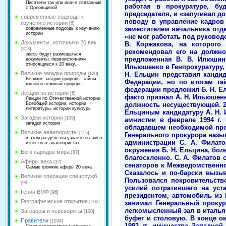
Писатели так или иначе связанные
с Орловщиной
современные подходы к
изучению истории
[6]
современные подходы к изучению
истории
Документы, источники 20 век
[313]
здесь будут размещаться
документы, первоисточники
относящиеся к 20 веку.
Великие загадки природы
[120]
Великие загадки природы: тайны
живой и неживой природы
Лекции по истории
[6]
Лекции по Отечественной истории,
Всеобщей истории, истории
литературы, истории культуры
Загадки истории
[109]
загадки истории
Великие авантюристы
[115]
в этом разделе вы узнаете о самых
известных авантюристах
Боги народов мира
[87]
Аферы века
[37]
Самые громкие аферы 20 века
Великие операции спецслужб
[99]
Гении ВМФ
[96]
Географические открытия
[102]
Заговоры и перевороты
[100]
Правители
[1934]