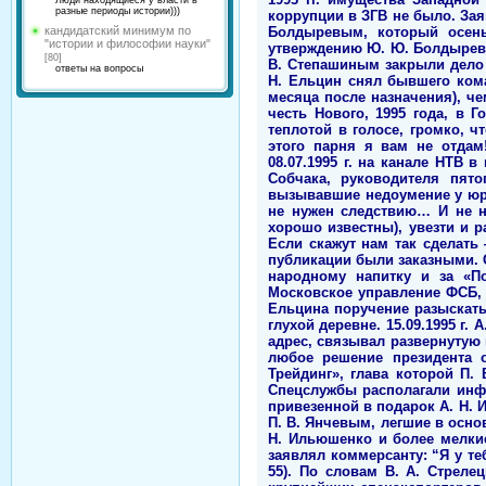
Люди находящиеся у власти в
разные периоды истории)))
кандидатский минимум по
"истории и философии науки"
[80]
ответы на вопросы