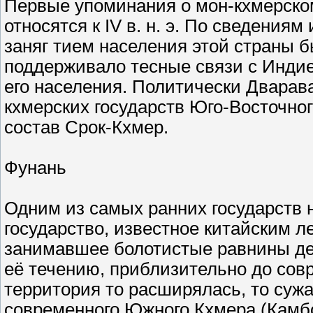
Первые упоминания о мон-кхмерско
относятся к IV в. н. э. По сведения
заняг тием населения этой страны 
поддерживало тесные связи с Индией
его населения. Политически Дварав
кхмерских государств Юго-Bocточно
состав Срок-Кхмер.
Фунань
Одним из самых ранних государств 
государство, известное китайским 
занимавшее болотистые равнины дел
её течению, приблизительно до совр
территория то расширялась, то сужа
современного Южного Кхмера (Камб