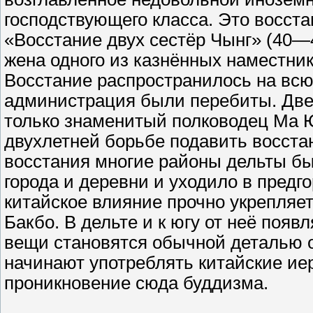
господствующего класса. Это восст
«Восстание двух сестёр Чынг» (40—43 
жена одного из казнённых наместни
Восстание распространилось на всю
администрация были перебиты. Две
только знаменитый полководец Ма Ю
двухлетней борьбе подавить восстани
восстания многие районы дельты б
города и деревни и уходило в предг
китайское влияние прочно укрепляе
Бакбо. В дельте и к югу от неё поя
вещи становятся обычной деталью 
начинают употреблять китайские ие
проникновение сюда буддизма.