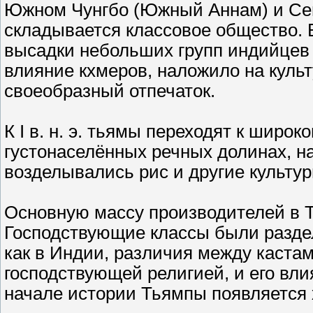
Южном Чунгбо (Южный Аннам) и Се
складывается классовое общество. 
высадки небольших групп индийцев и
влияние кхмеров, наложило на куль
своеобразный отпечаток.
К I в. н. э. тьямы переходят к шир
густонаселённых речных долинах, н
возделывались рис и другие культур
Основную массу производителей в 
Господствующие классы были раздел
как в Индии, различия между каста
господствующей религией, и его вли
начале истории Тьямпы появляется