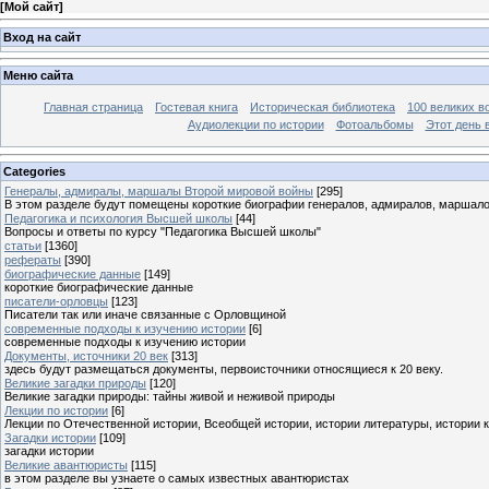
[
Мой сайт
]
Вход на сайт
Меню сайта
Главная страница
Гостевая книга
Историческая библиотека
100 великих в
Аудиолекции по истории
Фотоальбомы
Этот день 
Categories
Генералы, адмиралы, маршалы Второй мировой войны
[295]
В этом разделе будут помещены короткие биографии генералов, адмиралов, маршал
Педагогика и психология Высшей школы
[44]
Вопросы и ответы по курсу "Педагогика Высшей школы"
статьи
[1360]
рефераты
[390]
биографические данные
[149]
короткие биографические данные
писатели-орловцы
[123]
Писатели так или иначе связанные с Орловщиной
современные подходы к изучению истории
[6]
современные подходы к изучению истории
Документы, источники 20 век
[313]
здесь будут размещаться документы, первоисточники относящиеся к 20 веку.
Великие загадки природы
[120]
Великие загадки природы: тайны живой и неживой природы
Лекции по истории
[6]
Лекции по Отечественной истории, Всеобщей истории, истории литературы, истории 
Загадки истории
[109]
загадки истории
Великие авантюристы
[115]
в этом разделе вы узнаете о самых известных авантюристах