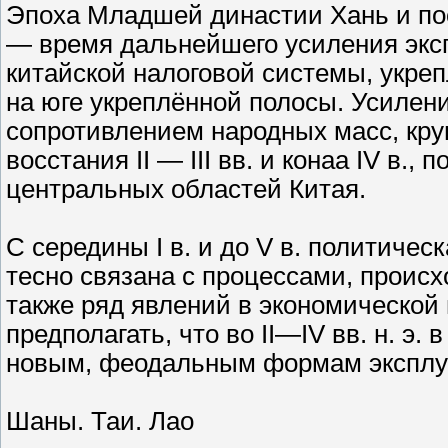
Эпоха Младшей династии Хань и по
— время дальнейшего усиления экс
китайской налоговой системы, укре
на юге укреплённой полосы. Усилен
сопротивлением народных масс, кр
восстания II — III вв. и конаа IV в.
центральных областей Китая.
С середины I в. и до V в. политиче
тесно связана с процессами, происх
также ряд явлений в экономической
предполагать, что во II—IV вв. н. э
новым, феодальным формам эксплу
Шаны. Таи. Лао