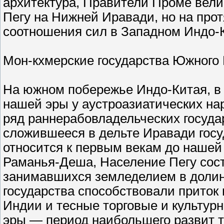
архитектура, Правители Проме вели
Пегу на Нижней Иравади, но на прот
соотношения сил в Западном Индо-
Мон-кхмерские государства Южного
На южном побережье Индо-Китая, в 
нашей эры у аустроазиатических на
ряд раннерабовладельческих госуд
сложившееся в дельте Иравади госуд
относится к первым векам до нашей
Раманья-Деша, Население Пегу сос
занимавшихся земледелием в долин
государства способствовали приток
Индии и тесные торговые и культур
эры — период наибольшего развит 