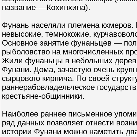
название-—Кохинхина).
Фунань населяли племена кхмеров. 
невысокие, темнокожие, курчавовол
Основное занятие фунаньцев — пол
рыболовство на многочисленных про
Жили фунаньцы в небольших деревня
Фунани. Дома, зачастую очень крупн
сырцового кирпича. По своей струк
раннерабовладельческое государст
крестьяне-общинники.
Наиболее раннее письменное упоминан
ряд данных позволяет отнести возникн
истории Фунани можно наметить два п