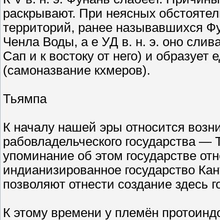
раскрывают. При неясных обстоятельс
территорий, ранее называвшихся Фу
Ченла Воды, а е УД в. н. э. оно сли
Сап и к востоку от него) и образует
(самоназвание кхмеров).
Тьямпа
К началу нашей эры относится возни
рабовладельческого государства — 
упоминание об этом государстве относ
индианизированное государство Кан
позволяют отнести создание здесь го
К этому времени у племён протоинд