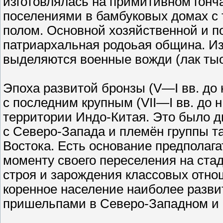
изготовлялась на примитивном гонч
поселениями в бамбуковых домах с 
полом. Основной хозяйственной и 
патриархальная родоьая община. И
выделяются военные вожди (лак тыо
Эпоха развитой бронзы (V—I вв. до 
с последним крупным (VII—I вв. до н
территории Индо-Китая. Это было 
с Северо-Запада и племён группы т
Востока. Есть основание предполага
моменту своего переселения на ст
строя и зарождения классовых отно
коренное население наиболее разви
пришельпами в Северо-Западном и 