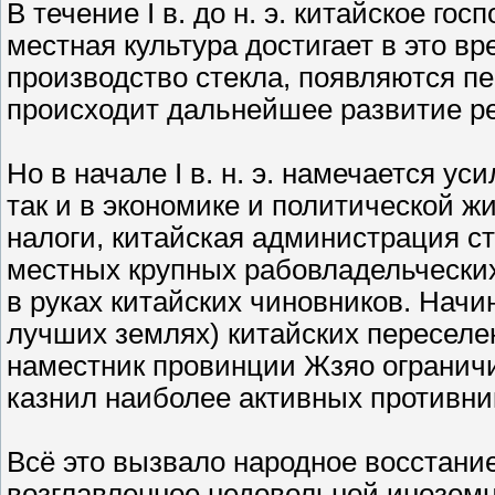
В течение I в. до н. э. китайское го
местная культура достигает в это в
производство стекла, появляются п
происходит дальнейшее развитие ре
Но в начале I в. н. э. намечается ус
так и в экономике и политической 
налоги, китайская администрация с
местных крупных рабовладельческих
в руках китайских чиновников. Начи
лучших землях) китайских пересел
наместник провинции Жзяо ограничи
казнил наиболее активных противни
Всё это вызвало народное восстание
возглавленное недовольной инозем