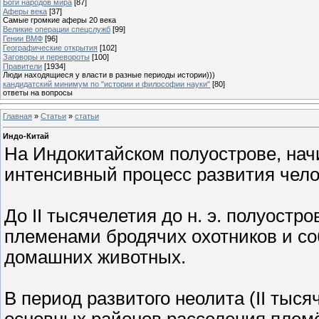
Боги народов мира
[87]
Аферы века
[37]
Самые громкие аферы 20 века
Великие операции спецслужб
[99]
Гении ВМФ
[96]
Географические открытия
[102]
Заговоры и перевороты
[100]
Правители
[1934]
Люди находящиеся у власти в разные периоды истории)))
кандидатский минимум по "истории и философии науки"
[80]
ответы на вопросы
Главная
»
Статьи
»
статьи
Индо-Китай
На Индокитайском полуострове, нач
интенсивный процесс развития чело
До II тысячелетия до н. э. полyост
племенами бродячих охотников и со
домашних животных.
В период развитого неолита (II тыся