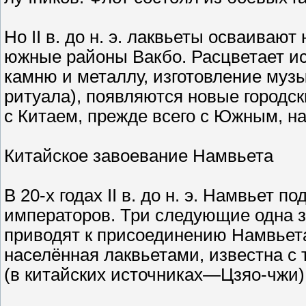
Но II в. до н. э. лаквьеты осваива
южные районы Вакбо. Расцветает ис
камню и металлу, изготовление муз
ритуала), появляются новые городск
с Китаем, прежде всего с Южным, н
Китайское завоевание Намвьета
В 20-х годах II в. до н. э. Намвьет 
императоров. Три следующие одна з
приводят к присоединению Намвьета
населённая лаквьетами, известна с
(в китайских источниках—Цзяо-чжи)