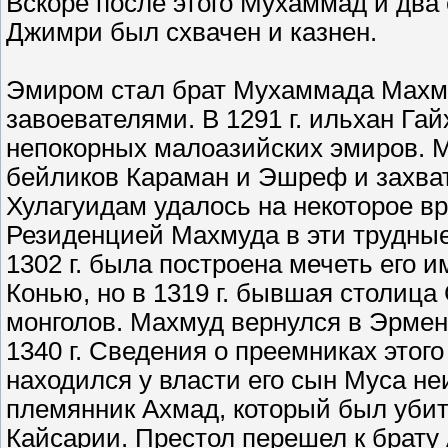
Вскоре после этого Мухаммад и два 
Джимри был схвачен и казнен.
Эмиром стал брат Мухаммада Махм
завоевателями. В 1291 г. ильхан Га
непокорных малоазийских эмиров. 
бейликов Караман и Эшреф и захват
Хулагуидам удалось на некоторое в
Резиденцией Махмуда в эти трудные
1302 г. была построена мечеть его и
Конью, но в 1319 г. бывшая столиц
монголов. Махмуд вернулся в Эрмен
1340 г. Сведения о преемниках этог
находился у власти его сын Муса н
племянник Ахмад, который был убит в
Кайсарии. Престол перешел к брату