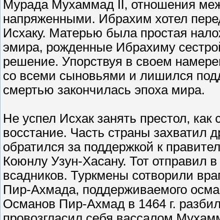
Мурада Мухаммад II, отношения меж
напряженными. Ибрахим хотел пере
Исхаку. Матерью была простая нало
эмира, рожденные Ибрахиму сестрой
решение. Упорствуя в своем намере
со всеми сыновьями и лишился поддер
смертью закончилась эпоха мира.
Не успел Исхак занять престол, как
восстание. Часть страны захватил 
обратился за поддержкой к правител
Коюнлу Узун-Хасану. Тот отправил 
всадников. Туркмены сотворили враг
Пир-Ахмада, поддерживаемого осм
Османов Пир-Ахмад в 1464 г. разбил
провозгласил себя вассалом Мухамма