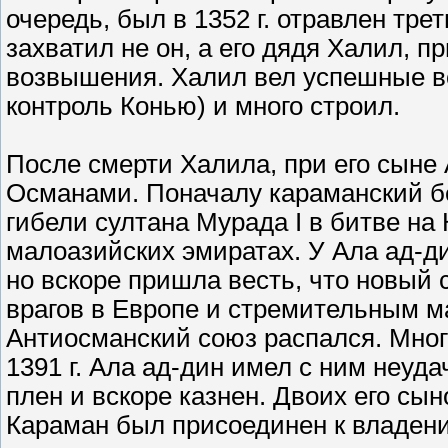
очередь, был в 1352 г. отравлен тр
захватил не он, а его дядя Халил, 
возвышения. Халил вел успешные во
контроль Конью) и много строил.
После смерти Халила, при его сыне 
Османами. Поначалу караманский бей
гибели султана Мурада I в битве на
малоазийских эмиратах. У Ала ад-д
но вскоре пришла весть, что новый 
врагов в Европе и стремительным 
Антиосманский союз распался. Мног
1391 г. Ала ад-дин имел с ним неуд
плен и вскоре казнен. Двоих его сын
Караман был присоединен к владен