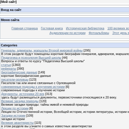
[
Мой сайт
]
Вход на сайт
Меню сайта
Главная страница
Гостевая книга
Историческая библиотека
100 великих в
Аудиолекции по истории
Фотоальбомы
Этот день 
Categories
Генералы, адмиралы, маршалы Второй мировой войны
[295]
В этом разделе будут помещены короткие биографии генералов, адмиралов, маршал
Педагогика и психология Высшей школы
[44]
Вопросы и ответы по курсу "Педагогика Высшей школы"
статьи
[1360]
рефераты
[390]
биографические данные
[149]
короткие биографические данные
писатели-орловцы
[123]
Писатели так или иначе связанные с Орловщиной
современные подходы к изучению истории
[6]
современные подходы к изучению истории
Документы, источники 20 век
[313]
здесь будут размещаться документы, первоисточники относящиеся к 20 веку.
Великие загадки природы
[120]
Великие загадки природы: тайны живой и неживой природы
Лекции по истории
[6]
Лекции по Отечественной истории, Всеобщей истории, истории литературы, истории 
Загадки истории
[109]
загадки истории
Великие авантюристы
[115]
в этом разделе вы узнаете о самых известных авантюристах