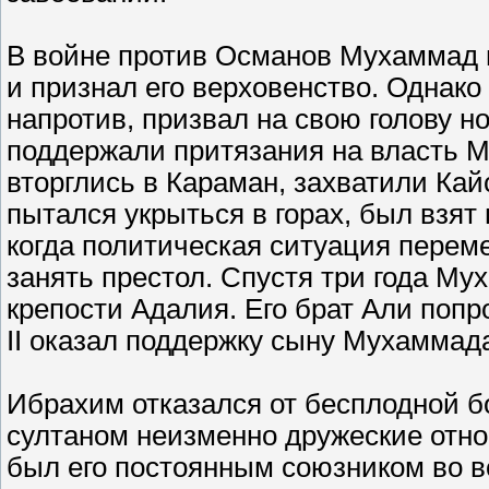
В войне против Османов Мухаммад п
и признал его верховенство. Однако 
напротив, призвал на свою голову но
поддержали притязания на власть М
вторглись в Караман, захватили Ка
пытался укрыться в горах, был взят в
когда политическая ситуация перем
занять престол. Спустя три года Му
крепости Адалия. Его брат Али попр
II оказал поддержку сыну Мухаммада
Ибрахим отказался от бесплодной 
султаном неизменно дружеские отно
был его постоянным союзником во вс