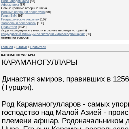
Боги народов мира
[87]
Аферы века
[37]
Самые громкие аферы 20 века
Великие операции спецслужб
[99]
Гении ВМФ
[96]
Географические открытия
[102]
Заговоры и перевороты
[100]
Правители
[1934]
Люди находящиеся у власти в разные периоды истории)))
кандидатский минимум по "истории и философии науки"
[80]
ответы на вопросы
Главная
»
Статьи
»
Правители
КАРАМАНОГУЛЛАРЫ
КАРАМАНОГУЛЛАРЫ
Династия эмиров, правивших в 1256-
(Турция).
Род Караманогулларов - самых упор
господство над Малой Азией - проис
племени афшар. Родоначальником 