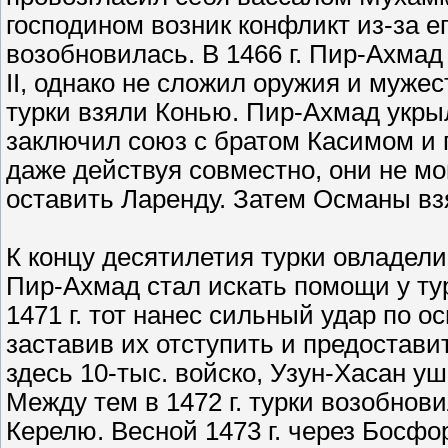
господином возник конфликт из-за е
возобновилась. В 1466 г. Пир-Ахм
II, однако не сложил оружия и мужес
турки взяли Конью. Пир-Ахмад укрыл
заключил союз с братом Касимом и 
даже действуя совместно, они не м
оставить Ларенду. Затем Османы вз
К концу десятилетия турки овладел
Пир-Ахмад стал искать помощи у ту
1471 г. тот нанес сильный удар по 
заставив их отступить и предостав
здесь 10-тыс. войско, Узун-Хасан у
Между тем в 1472 г. турки возобнов
Керелю. Весной 1473 г. через Босф