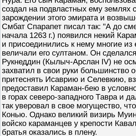
Нура. Его сын Караман, воспользов
создал на подвластных ему землях с
зарождении этого эмирата и возвыш
Смбат Спарапет писал так: "А до сме
начала 1263 г.) появился некий Кар
и присоединились к нему многие из 
величали его султаном. Он сделался
Рукнеддин (Кылыч-Арслан IV) не ос
захватил в свои руки большинство о
притеснять Исаврию и Селевкию, вз
предоставил Караман-бею в условно
в горах северо-западного Тавра и да
так уверовал в свое могущество, чт
Конью. Однако великий визирь Муин
войско караманцев у крепости Кавала
братья оказались в плену.