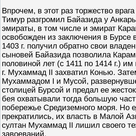
Впрочем, в этот раз торжество враг
Тимур разгромил Байазида у Анкары
эмираты, в том числе и эмират Кара
освобожден из заключения в Бурсе
1403 г. получил обратно свои влад
сыновей Байазида позволила Карама
половиной лет (с 1411 по 1414 г.) 
г. Мухаммад II захватил Конью. Зат
Мухаммадом I и Мусой, развернувше
столицей Бурсой и предал ее жесто
бея охватывали тогда большую част
побережье Средиземного моря. Но 
прекратились, их власть в Малой Ази
султан Мухаммад II лишил своего те
завоеваний.