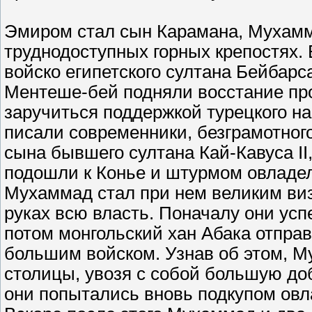
Эмиром стал сын Карамана, Мухамма
труднодоступных горных крепостях. В
войско египетского султана Бейбарс
Ментеше-бей подняли восстание пр
заручиться поддержкой турецкого на
писали современники, безграмотног
сына бывшего султана Кай-Кавуса II
подошли к Конье и штурмом овладел
Мухаммад стал при нем великим виз
руках всю власть. Поначалу они ус
потом монгольский хан Абака отправ
большим войском. Узнав об этом, 
столицы, увозя с собой большую доб
они попытались вновь подкупом овла