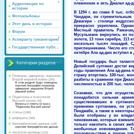
племянник и зять Джалал ад-д
Аудиолекции по
истории
В 1294 г. во главе 8 тыс. о
Фотоальбомы
Чандари, он стремительным 
Девагири - столице индусск
Этот день в истории
прекрасно укреплена. Однак
Местный правитель Рамачан
Форум
Мусульмане вернулись из по
золота, 13 тонн серебра, 113 
Аспиранту гуманитарию
несколько тысяч лошадей. С
Государственная публ...
приспешниками. Число его сто
октябре Ала ад-дин вступил в
Новый государь был талант
Категории раздела
Делийский султанат достиг в
годы правления Ала ад-дина п
страну вторглась 100-тыс. м
Генералы, адмиралы, маршалы
разбиты в сражении при Джалл
Второй мировой войны
[295]
В этом разделе будут помещены
численностью в 200 тыс. чело
короткие биографии генералов,
адмиралов, маршалов Второй
мировой войны
Сознавая, что для осуществ
понадобится сильная армия
Педагогика и психология
Высшей школы
[44]
существовавших в султанат
Вопросы и ответы по курсу
прежними султанами, он уст
"Педагогика Высшей школы"
Пенджабе, а также в некотор
статьи
[1360]
были отобраны у их владел
рефераты
[390]
чиновникам, которые взимали
биографические данные
только накопить в своих амб
[149]
короткие биографические данные
необычные нововведения. Т
писатели-орловцы
продовольствие и другие тов
[123]