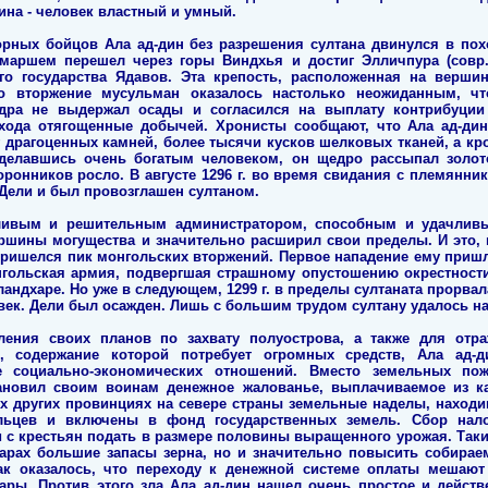
ина - человек властный и умный.
тборных бойцов Ала ад-дин без разрешения султана двинулся в п
маршем перешел через горы Виндхья и достиг Элличпура (совр. 
ого государства Ядавов. Эта крепость, расположенная на верши
о вторжение мусульман оказалось настолько неожиданным, чт
дра не выдержал осады и согласился на выплату контрибуции
хода отягощенные добычей. Хронисты сообщают, что Ала ад-дин
кг драгоценных камней, более тысячи кусков шелковых тканей, а кр
делавшись очень богатым человеком, он щедро рассыпал золо
ронников росло. В августе 1296 г. во время свидания с племянни
 Дели и был провозглашен султаном.
ливым и решительным администратором, способным и удачлив
ершины могущества и значительно расширил свои пределы. И это, 
ришелся пик монгольских вторжений. Первое нападение ему пришлос
онгольская армия, подвергшая страшному опустошению окрестности 
андхаре. Но уже в следующем, 1299 г. в пределы султаната прорва
век. Дели был осажден. Лишь с большим трудом султану удалось на
ления своих планов по захвату полуострова, а также для от
, содержание которой потребует огромных средств, Ала ад-д
е социально-экономических отношений. Вместо земельных пож
ановил своим воинам денежное жалованье, выплачиваемое из ка
ых других провинциях на севере страны земельные наделы, наход
ьцев и включены в фонд государственных земель. Сбор нал
 с крестьян подать в размере половины выращенного урожая. Таки
арах большие запасы зерна, но и значительно повысить собирае
ак оказалось, что переходу к денежной системе оплаты мешаю
ары. Против этого зла Ала ад-дин нашел очень простое и дейст