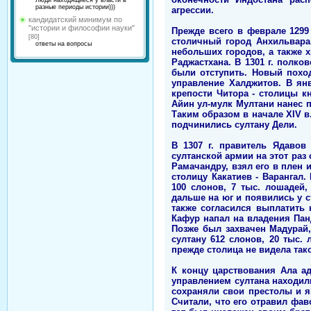
Люди находящиеся у власти в
разные периоды истории)))
агрессии.
кандидатский минимум по
"истории и философии науки"
Прежде всего в феврале 1299
[80]
столичный город Анхильвара
ответы на вопросы
небольших городов, а также 
Раджастхана. В 1301 г. полко
были отступить. Новый похо
управление Халджитов. В ян
крепости Читора - столицы к
Айин ул-мулк Мултани нанес 
Таким образом в начале XIV в
подчинились султану Дели.
В 1307 г. правитель Ядавов
султанской армии на этот раз
Рамачандру, взял его в плен и
столицу Какатиев - Варангал
100 слонов, 7 тыс. лошадей,
дальше на юг и появились у 
также согласился выплатить
Кафур напал на владения Пан
Позже был захвачен Мадурай
султану 612 слонов, 20 тыс.
прежде столица не видела та
К концу царствования Ала а
управлением султана находил
сохраняли свои престолы и я
Считали, что его отравил фав