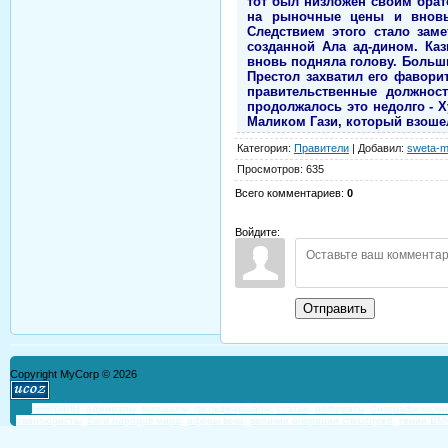
тот был низложен своим брат
на рыночные цены и вновь 
Следствием этого стало зам
созданной Ала ад-дином. Ка
вновь подняла голову. Больши
Престол захватил его фавори
правительственные должност
продолжалось это недолго - Х
Маликом Гази, который взоше
Категория
:
Правители
|
Добавил
:
sweta-m
Просмотров
:
635
Всего комментариев
:
0
Войдите:
Отправить
Copyright MyCorp © 2026
генералы
,
адмиралы
,
маршалы, фельдмаршалы,
статьи,
рефераты,
биографически
авантюристы,
боги народов мира,
аферы века,
великие операции спецслужб,
гении ВМ