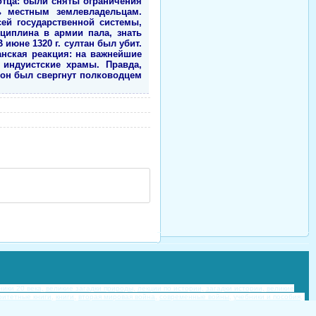
отца: были сняты ограничения
ь местным землевладельцам.
ей государственной системы,
циплина в армии пала, знать
июне 1320 г. султан был убит.
анская реакция: на важнейшие
 индуистские храмы. Правда,
. он был свергнут полководцем
ики 20 века,
великие загадки природы,
лекции по истории,
загадки истории,
великие
ритетные книги,
книги,
вторая мировая война,
современные войны,
учебники и пособия,