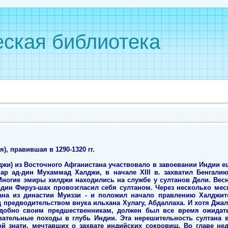
ская библиотека
), правившая в 1290-1320 гг.
жи) из Восточного Афганистана участвовало в завоевании Индии е
ар ад-дин Мухаммад Халджи, в начале XIII в. захватил Бенгали
Многие эмиры хилджи находились на службе у султанов Дели. Весно
-дин Фируз-шах провозгласил себя султаном. Через несколько мес
тана из династии Муиззи - и положил начало правлению Халджит
 предводительством внука ильхана Хулагу, Абдаллаха. И хотя Джал
подобно своим предшественникам, должен был все время ожида
евательные походы в глубь Индии. Эта нерешительность султана 
й знати, мечтавших о захвате индийских сокровищ. Во главе не