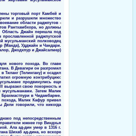
блены торговый порт Камбей и
орили и разрушили множество
воевание области раджпутов -
путов Рантхамбхора, но должны
. Область Джайн перешла под
в прославленной раджпутской
кий мусульманский полководец
 (Манда), Удджайн и Чандари.
жалор, Джодхпур и Джайсалмер)
для нового похода. Во главе
тана. В Девагири он разгромил
 в Тиланг (Телингану) и осадил
платил огромную контрибуцию:
 мусульмане продвинулись еще
II выразил свою покорность и
н мусульманами. Затем Малик
м Брахмастпури в Чидамбарме.
 похода, Малик Кафур привел
ы Дели говорили, что никогда
Однако под непосредственным
 правители южнее гор Виндхья
й. Ала ад-дин умер в 1316 г.
тана Шихаб ад-дина, но вскоре