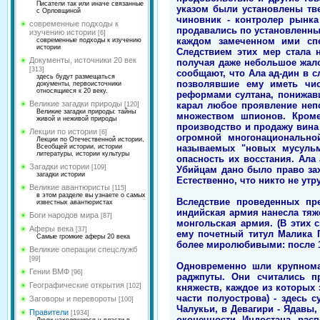
Писатели так или иначе связанные
указом были установлены тве
с Орловщиной
чиновник - контролер рынка
современные подходы к
продавались по установленны
изучению истории
[6]
каждом замеченном ими спе
современные подходы к изучению
истории
Следствием этих мер стала 
Документы, источники 20 век
получая даже небольшое жало
[313]
сообщают, что Ала ад-дин в 
здесь будут размещаться
позволявшие ему иметь чис
документы, первоисточники
относящиеся к 20 веку.
реформами султана, понижавш
Великие загадки природы
карал любое проявление неп
[120]
Великие загадки природы: тайны
множеством шпионов. Кроме
живой и неживой природы
производство и продажу вина 
Лекции по истории
[6]
огромной многонациональной
Лекции по Отечественной истории,
называемых "новых мусульм
Всеобщей истории, истории
литературы, истории культуры
опасность их восстания. Ала
Загадки истории
[109]
Убийцам дано было право зах
загадки истории
Естественно, что никто не ут
Великие авантюристы
[115]
в этом разделе вы узнаете о самых
Вследствие проведенных пре
известных авантюристах
индийская армия нанесла тяже
Боги народов мира
[87]
монгольская армия. (В этих 
Аферы века
[37]
ему почетный титул Малика 
Самые громкие аферы 20 века
более миролюбивыми: после 13
Великие операции спецслужб
[99]
Одновременно шли крупнома
Гении ВМФ
[96]
раджпуты. Они считались п
Географические открытия
княжеств, каждое из которых 
[102]
части полуострова) - здесь 
Заговоры и перевороты
[100]
Чалукьи, в Девагири - Ядавы,
Правители
[1934]
оконечности Индостана рас