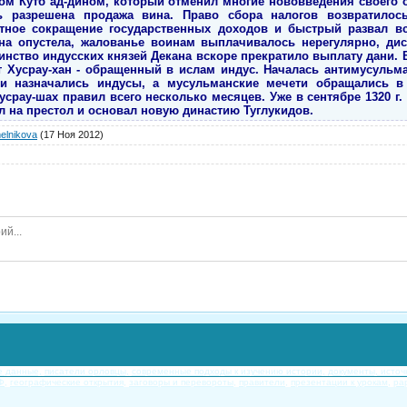
ом Кутб ад-дином, который отменил многие нововведения своего 
разрешена продажа вина. Право сбора налогов возвратилос
етное сокращение государственных доходов и быстрый развал вс
зна опустела, жалованье воинам выплачивалось нерегулярно, дис
нство индусских князей Декана вскоре прекратило выплату дани. В 
т Хусрау-хан - обращенный в ислам индус. Началась антимусульм
и назначались индусы, а мусульманские мечети обращались в
усрау-шах правил всего несколько месяцев. Уже в сентябре 1320 г
л на престол и основал новую династию Туглукидов.
elnikova
(17 Ноя 2012)
е данные,
писатели орловцы,
современные подходы к изучению истории,
документы, источн
Ф,
географические открытия,
заговоры и перевороты,
правители,
презентации к урокам,
ра