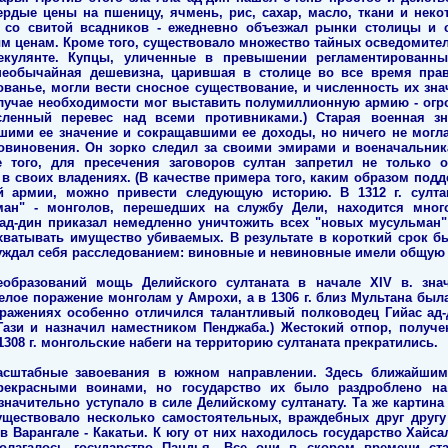
рдые цены на пшеницу, ячмень, рис, сахар, масло, ткани и нек
 со свитой всадников - ежедневно объезжал рынки столицы и 
м ценам. Кроме того, существовало множество тайных осведомите
кулянте. Купцы, уличенные в превышении регламентированных
необычайная дешевизна, царившая в столице во все время прав
ванье, могли вести сносное существование, и численность их зна
случае необходимости мог выставить полумиллионную армию - ог
ленный перевес над всеми противниками.) Старая военная з
ими ее значение и сокращавшими ее доходы, но ничего не могла
овиновения. Он зорко следил за своими эмирами и военачальни
 того, для пресечения заговоров султан запретил не только 
в своих владениях. (В качестве примера того, каким образом под
 армии, можно привести следующую историю. В 1312 г. султа
ан" - монголов, перешедших на службу Дели, находится мног
 ад-дин приказал немедленно уничтожить всех "новых мусульман"
ватывать имущество убиваемых. В результате в короткий срок бы
руждал себя расследованием: виновные и невиновные имели общую 
образований мощь Делийского султаната в начале XIV в. знач
лое поражение монголам у Амрохи, а в 1306 г. близ Мультана был
сражениях особенно отличился талантливый полководец Гийас ад-
Гази и назначил наместником Пенджаба.) Жестокий отпор, получе
08 г. монгольские набеги на территорию султаната прекратились.
сштабные завоевания в южном направлении. Здесь ближайши
рекрасными воинами, но государство их было раздроблено на
значительно уступало в силе Делийскому султанату. Та же картин
существовало несколько самостоятельных, враждебных друг другу
 в Варангале - Какатьи. К югу от них находилось государство Хайс
полагалось государство Пандья. Все они в скором времени ст