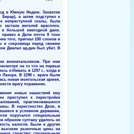
оход в Южную Индию. Захватив
Берар), а затем подступил к
не неприступной скалы, была
о застала жителей врасплох.
 и большой ежегодной дани.
 привез в Дели почти 8 тонн
оме того, пригнал 100 слонов и
то и сокровища перед своими
ком Джалал ад-дин был убит. В
ым военачальником. При нем
несмотря на то что на первые
ь отбивать в 1297 г., когда в
Лахора. В 1298 г. враги были
лась новая монгольская армия,
нести врагу поражение.
ражения новых нашествий ему
ин приступил к перестройке
алований, практиковавшихся
зны. В окрестностях Дели, в
ившиеся в условном держании,
огов поручался специальным
м образом султану удалось не
мость налогов. Были и другие
т высокие рыночные цены на
венное средство: специальным