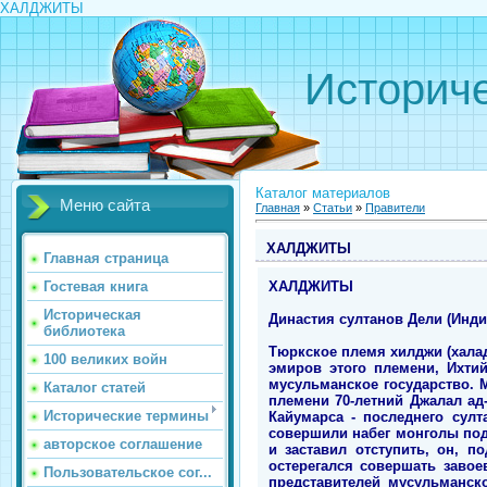
ХАЛДЖИТЫ
Историче
Каталог материалов
Меню сайта
Главная
»
Статьи
»
Правители
ХАЛДЖИТЫ
Главная страница
ХАЛДЖИТЫ
Гостевая книга
Историческая
Династия султанов Дели (Индия
библиотека
Тюркское племя хилджи (халад
100 великих войн
эмиров этого племени, Ихтий
мусульманское государство. 
Каталог статей
племени 70-летний Джалал ад
Исторические термины
Кайумарса - последнего сул
совершили набег монголы под
авторское соглашение
и заставил отступить, он, 
остерегался совершать заво
Пользовательское сог...
представителей мусульманско