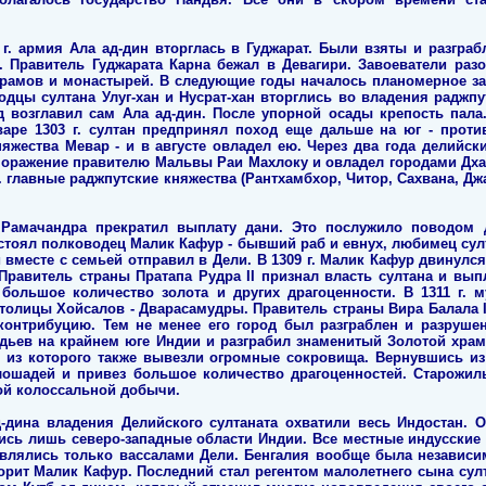
 г. армия Ала ад-дин вторглась в Гуджарат. Были взяты и разгра
. Правитель Гуджарата Карна бежал в Девагири. Завоеватели раз
храмов и монастырей. В следующие годы началось планомерное за
водцы султана Улуг-хан и Нусрат-хан вторглись во владения радж
д возглавил сам Ала ад-дин. После упорной осады крепость пала
варе 1303 г. султан предпринял поход еще дальше на юг - проти
няжества Мевар - и в августе овладел ею. Через два года делийс
поражение правителю Мальвы Раи Махлоку и овладел городами Дхар
. главные раджпутские княжества (Рантхамбхор, Читор, Сахвана, Д
 Рамачандра прекратил выплату дани. Это послужило поводом 
 стоял полководец Малик Кафур - бывший раб и евнух, любимец сул
 вместе с семьей отправил в Дели. В 1309 г. Малик Кафур двинулся
. Правитель страны Пратапа Рудра II признал власть султана и вы
 большое количество золота и других драгоценности. В 1311 г.
столицы Хойсалов - Дварасамудры. Правитель страны Вира Балала I
 контрибуцию. Тем не менее его город был разграблен и разруше
дьев на крайнем юге Индии и разграбил знаменитый Золотой хра
, из которого также вывезли огромные сокровища. Вернувшись из
 лошадей и привез большое количество драгоценностей. Старожил
кой колоссальной добычи.
д-дина владения Делийского султаната охватили весь Индостан. 
ись лишь северо-западные области Индии. Все местные индусские
влялись только вассалами Дели. Бенгалия вообще была независимо
орит Малик Кафур. Последний стал регентом малолетнего сына сул