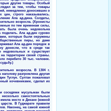
оторые другие товары. Особый
следил за тем, чтобы товары
лей, немедленно доносивших о
 цен, строго наказывались.
ление Ала ад-дина. Солдаты,
чительно возросла. (Хронисты
ромные по тем временам силы,
нать была очень недовольна
 поделать. Ала ад-дин сурово
ками, которые были окружены
общественные пиры, но даже
держивал Ала ад-дин порядок в
ну донесли, что в среде так
о недовольных и существует
 на территории своей страны.
ло перебито 30 тыс. человек.
судьбу.)
ительно возросла. В 1304 г.
а наголову разгромлена другая
дин Туглук. Султан пожаловал
нный кочевниками, сделал их
ми соседями мусульман были
 несколько самостоятельных
а имела место в Декане (южной
 царств. В Гуджарате правили
алов. Наконец, на самой южной
али жертвами мусульманской