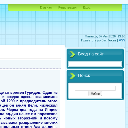
Главная
Регистрация
Вход
Пятница, 07 Авг 2026, 13:10
Приветствую Вас
Гость
|
RSS
Вход на сайт
Поиск
ще со времен Гуридов. Один из
ю и создал здесь независимое
й 1290 г. предводитель этого
яцев он занял Дели, низложил
ов. Через два года на Индию
ал ад-дин нанес им поражение
ть новых вторжений и потому
вызывала раздражение многих
довольных стоял Ала ад-дин -