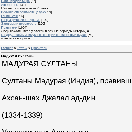
Боги народов мира
[87]
Аферы века
[37]
Самые громкие аферы 20 века
Великие операции спецслужб
[99]
Гении ВМФ
[96]
Географические открытия
[102]
Заговоры и перевороты
[100]
Правители
[1934]
Люди находящиеся у власти в разные периоды истории)))
кандидатский минимум по "истории и философии науки"
[80]
ответы на вопросы
Главная
»
Статьи
»
Правители
МАДУРАЯ СУЛТАНЫ
МАДУРАЯ СУЛТАНЫ
Султаны Мадурая (Индия), правившие
Ахсан-шах Джалал ад-дин
(1334-1339)