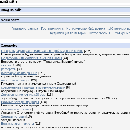
[
Мой сайт
]
Вход на сайт
Меню сайта
Главная страница
Гостевая книга
Историческая библиотека
100 великих в
Аудиолекции по истории
Фотоальбомы
Этот день 
Categories
Генералы, адмиралы, маршалы Второй мировой войны
[295]
В этом разделе будут помещены короткие биографии генералов, адмиралов, маршал
Педагогика и психология Высшей школы
[44]
Вопросы и ответы по курсу "Педагогика Высшей школы"
статьи
[1360]
рефераты
[390]
биографические данные
[149]
короткие биографические данные
писатели-орловцы
[123]
Писатели так или иначе связанные с Орловщиной
современные подходы к изучению истории
[6]
современные подходы к изучению истории
Документы, источники 20 век
[313]
здесь будут размещаться документы, первоисточники относящиеся к 20 веку.
Великие загадки природы
[120]
Великие загадки природы: тайны живой и неживой природы
Лекции по истории
[6]
Лекции по Отечественной истории, Всеобщей истории, истории литературы, истории 
Загадки истории
[109]
загадки истории
Великие авантюристы
[115]
в этом разделе вы узнаете о самых известных авантюристах