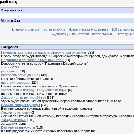
[
Мой сайт
]
Вход на сайт
Меню сайта
Главная страница
Гостевая книга
Историческая библиотека
100 великих в
Аудиолекции по истории
Фотоальбомы
Этот день 
Categories
Генералы, адмиралы, маршалы Второй мировой войны
[295]
В этом разделе будут помещены короткие биографии генералов, адмиралов, маршал
Педагогика и психология Высшей школы
[44]
Вопросы и ответы по курсу "Педагогика Высшей школы"
статьи
[1360]
рефераты
[390]
биографические данные
[149]
короткие биографические данные
писатели-орловцы
[123]
Писатели так или иначе связанные с Орловщиной
современные подходы к изучению истории
[6]
современные подходы к изучению истории
Документы, источники 20 век
[313]
здесь будут размещаться документы, первоисточники относящиеся к 20 веку.
Великие загадки природы
[120]
Великие загадки природы: тайны живой и неживой природы
Лекции по истории
[6]
Лекции по Отечественной истории, Всеобщей истории, истории литературы, истории 
Загадки истории
[109]
загадки истории
Великие авантюристы
[115]
в этом разделе вы узнаете о самых известных авантюристах