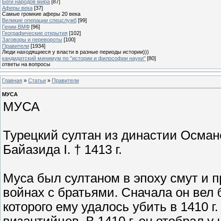
Боги народов мира
[87]
Аферы века
[37]
Самые громкие аферы 20 века
Великие операции спецслужб
[99]
Гении ВМФ
[96]
Географические открытия
[102]
Заговоры и перевороты
[100]
Правители
[1934]
Люди находящиеся у власти в разные периоды истории)))
кандидатский минимум по "истории и философии науки"
[80]
ответы на вопросы
Главная
»
Статьи
»
Правители
МУСА
МУСА
Турецкий султан из династии Османо
Байазида I. † 1413 г.
Муса был султаном в эпоху смут и 
войнах с братьями. Сначала он вел
которого ему удалось убить в 1410 г