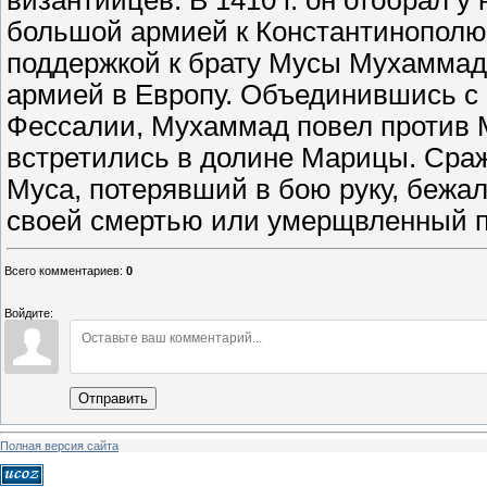
византийцев. В 1410 г. он отобрал у 
большой армией к Константинополю.
поддержкой к брату Мусы Мухаммаду
армией в Европу. Объединившись с 
Фессалии, Мухаммад повел против М
встретились в долине Марицы. Сра
Муса, потерявший в бою руку, бежал
своей смертью или умерщвленный по
Всего комментариев
:
0
Войдите:
Отправить
Полная версия сайта