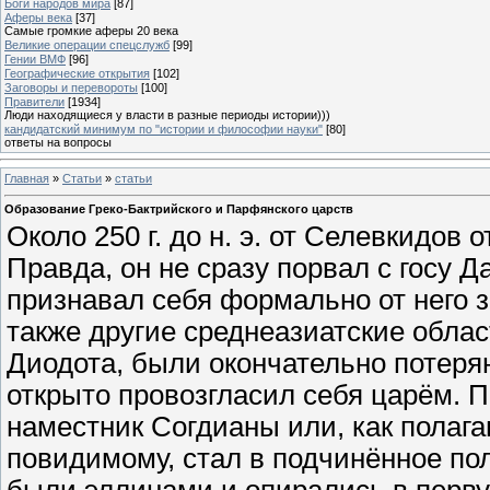
Боги народов мира
[87]
Аферы века
[37]
Самые громкие аферы 20 века
Великие операции спецслужб
[99]
Гении ВМФ
[96]
Географические открытия
[102]
Заговоры и перевороты
[100]
Правители
[1934]
Люди находящиеся у власти в разные периоды истории)))
кандидатский минимум по "истории и философии науки"
[80]
ответы на вопросы
Главная
»
Статьи
»
статьи
Образование Греко-Бактрийского и Парфянского царств
Около 250 г. до н. э. от Селевкидов
Правда, он не сразу порвал с госу 
признавал себя формально от него з
также другие среднеазиатские обла
Диодота, были окончательно потерян
открыто провозгласил себя царём. 
наместник Согдианы или, как полага
повидимому, стал в подчинённое по