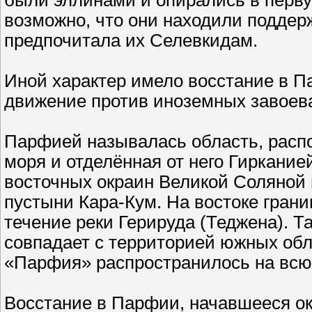
были эллинами и опирались в перву
возможно, что они находили поддерж
предпочитала их Селевкидам.
Иной характер имело восстание в 
движение против иноземных завоев
Парфией называлась область, распо
моря и отделённая от него Гиркание
восточных окраин Великой Соляной 
пустыни Кара-Кум. На востоке гран
течение реки Герируда (Теджена). 
совпадает с территорией южных обл
«Парфия» распространилось на всю
Восстание в Парфии, начавшееся окол