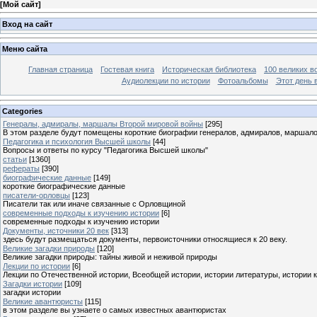
[
Мой сайт
]
Вход на сайт
Меню сайта
Главная страница
Гостевая книга
Историческая библиотека
100 великих в
Аудиолекции по истории
Фотоальбомы
Этот день 
Categories
Генералы, адмиралы, маршалы Второй мировой войны
[295]
В этом разделе будут помещены короткие биографии генералов, адмиралов, маршал
Педагогика и психология Высшей школы
[44]
Вопросы и ответы по курсу "Педагогика Высшей школы"
статьи
[1360]
рефераты
[390]
биографические данные
[149]
короткие биографические данные
писатели-орловцы
[123]
Писатели так или иначе связанные с Орловщиной
современные подходы к изучению истории
[6]
современные подходы к изучению истории
Документы, источники 20 век
[313]
здесь будут размещаться документы, первоисточники относящиеся к 20 веку.
Великие загадки природы
[120]
Великие загадки природы: тайны живой и неживой природы
Лекции по истории
[6]
Лекции по Отечественной истории, Всеобщей истории, истории литературы, истории 
Загадки истории
[109]
загадки истории
Великие авантюристы
[115]
в этом разделе вы узнаете о самых известных авантюристах