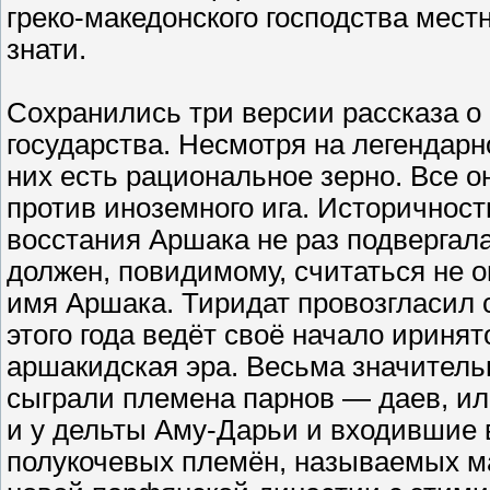
греко-македонского господства мес
знати.
Сохранились три версии рассказа о
государства. Несмотря на легендарн
них есть рациональное зерно. Все 
против иноземного ига. Историчнос
восстания Аршака не раз подверга
должен, повидимому, считаться не о
имя Аршака. Тиридат провозгласил себ
этого года ведёт своё начало ирин
аршакидская эра. Весьма значитель
сыграли племена парнов — даев, ил
и у дельты Аму-Дарьи и входившие 
полукочевых племён, называемых ма