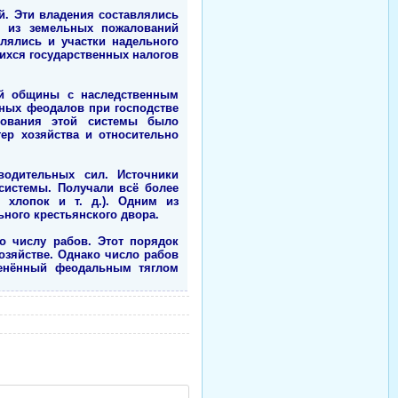
. Эти владения составлялись
е из земельных пожалований
лялись и участки надельного
ихся государственных налогов
ой общины с наследственным
ьных феодалов при господстве
вования этой системы было
ер хозяйства и относительно
водительных сил. Источники
системы. Получали всё более
, хлопок и т. д.). Одним из
ного крестьянского двора.
о числу рабов. Этот порядок
хозяйстве. Однако число рабов
менённый феодальным тяглом