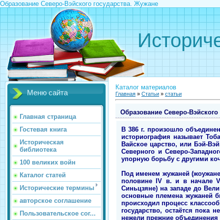
Образование Северо-Вэйского государства. Жужане
Историче
Каталог материалов
Меню сайта
Главная
»
Статьи
»
статьи
Образование Северо-Вэйского 
Главная страница
В 386 г. произошло объединен
Гостевая книга
историография называет Тоба
Историческая
Вайское царство, или Бэй-Вэй
библиотека
Северного и Северо-Западно
упорную борьбу с другими ко
100 великих войн
Под именем жужаней (жоужане
Каталог статей
половине IV в. и в начале 
Исторические термины
Синьцзяне) на западе до Вел
основные племена жужаней б
авторское соглашение
происходил процесс классооб
государство, остаётся пока 
Пользовательское сог...
нежели прежние объединения 