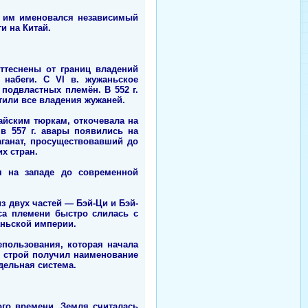
я, им именовался независимый
и на Китай.
ттеснены от границ владений
 набеги. С VI в. жужаньское
подвластных племён. В 552 г.
атили все владения жужаней.
тайским тюркам, откочевала на
 в 557 г. авары появились на
аганат, просуществовавший до
х стран.
я на западе до современной
из двух частей — Бэй-Ци и Бэй-
са племени быстро слилась с
аньской империи.
епользования, которая начала
й строй получил наименование
дельная система.
го времени. Земля считалась