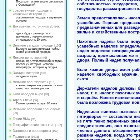
Писатели так или иначе связанные
собственностью государства,
с Орловщиной
государства рассматривался к
современные подходы к
изучению истории
[6]
Земля предоставлялась насел
современные подходы к изучению
истории
усадебные. Первые предназн
Документы, источники 20 век
предназначенных для разведе
[313]
жилые и хозяйственные постр
здесь будут размещаться
документы, первоисточники
относящиеся к 20 веку.
Пахотные наделы были поду
Великие загадки природы
усадебных наделов определял
[120]
Великие загадки природы: тайны
надел подлежал возвращению 
живой и неживой природы
возраста, промысловые же и 
Лекции по истории
[6]
двора. Полный надел получал
Лекции по Отечественной истории,
Всеобщей истории, истории
литературы, истории культуры
Если хозяин двора имел раб
Загадки истории
[109]
наделом свободных мужчин. 
загадки истории
скота.
Великие авантюристы
[115]
в этом разделе вы узнаете о самых
Держатели наделов должны б
известных авантюристах
налог, т. е. налог с пахотных
Боги народов мира
[87]
и сырьём. Налоги исчислялись
Аферы века
[37]
была возложена трудовая пов
Самые громкие аферы 20 века
Великие операции спецслужб
Надельная система вызвала 
[99]
пятидворье — составляли низ
Гении ВМФ
[96]
из пяти таких первичных зве
Географические открытия
средних звеньев, оно охваты
[102]
членов данного объединения
Заговоры и перевороты
[100]
раздача наделов, когда это т
Правители
[1934]
преступления и т. п., сбор 