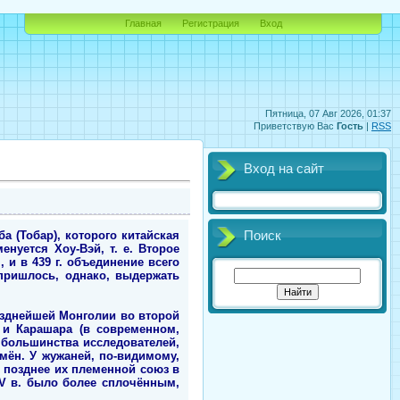
Главная
Регистрация
Вход
Пятница, 07 Авг 2026, 01:37
Приветствую Вас
Гость
|
RSS
Вход на сайт
а (Тобар), которого китайская
Поиск
нуется Хоу-Вэй, т. е. Второе
 и в 439 г. объединение всего
пришлось, однако, выдержать
озднейшей Монголии во второй
 и Карашара (в современном,
 большинства исследователей,
ён. У жужаней, по-видимому,
 позднее их племенной союз в
 V в. было более сплочённым,