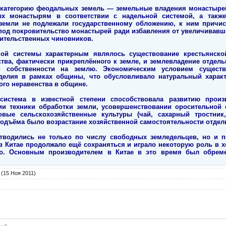
у категорию феодальных земель — земельные владения монастырей
ных монастырям в соответствии с надельной системой, а такж
земли не подлежали государственному обложению, к ним причис
 под покровительство монастырей ради избавления от увеличивавш
вительственных чиновников.
ной системы характерным являлось существование крестьянск
тва, фактически прикреплённого к земле, и землевладение отдел
ой собственности на землю. Экономическим условием сущест
делия в рамках общины, что обусловливало натуральный характ
го неравенства в общине.
истема в известной степени способствовала развитию произ
ии техники обработки земли, усовершенствовании оросительной 
вые сельскохозяйственные культуры (чай, сахарный тростник
одъёма было возрастание хозяйственной самостоятельности отдель
отводились не только по числу свободных земледельцев, но и п
 в Китае продолжало ещё сохраняться и играло некоторую роль в 
ко. Основным производителем в Китае в это время был обре
(15 Ноя 2011)