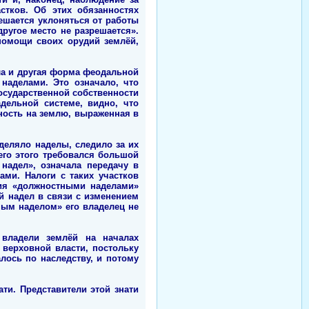
стков. Об этих обязанностях
решается уклоняться от работы
другое место не разрешается».
помощи своих орудий землёй,
ла и другая форма феодальной
наделами. Это означало, что
осударственной собственности
дельной системе, видно, что
ность на землю, выраженная в
деляло наделы, следило за их
его этого требовался большой
надел», означала передачу в
ми. Налоги с таких участков
ния «должностными наделами»
й надел в связи с изменением
ным наделом» его владелец не
 владели землёй на началах
 верховной власти, постольку
лось по наследству, и потому
и. Представители этой знати