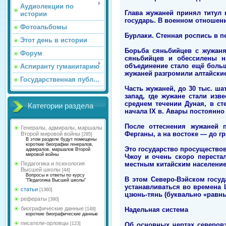
Аудиолекции по
Глава жужаней принял титул 
истории
государь. В военном отношени
Фотоальбомы
Бурлаки. Стенная роспись в пе
Этот день в истории
Борьба сяньбийцев с жужаня
Форум
сяньбийцев и обессилены на
объединение стало ещё больш
Аспиранту гуманитарию
жужаней разгромили алтайские 
Государственная публ...
Часть жужаней, до 30 тыс. ша
запад, где жужане стали изв
среднем течении Дуная, в ст
Категории раздела
начала IX в. Авары постоянно
После оттеснения жужаней 
Генералы, адмиралы, маршалы
Ферганы, а на востоке — до г
Второй мировой войны
[295]
В этом разделе будут помещены
короткие биографии генералов,
Это государство просуществова
адмиралов, маршалов Второй
мировой войны
Чжоу и очень скоро переста
местным китайским населением
Педагогика и психология
Высшей школы
[44]
Вопросы и ответы по курсу
В этом Северо-Вэйском госуд
"Педагогика Высшей школы"
устанавливаться во времена 
статьи
[1360]
цзюнь-тянь (буквально «равны
рефераты
[390]
биографические данные
Надельная система
[149]
короткие биографические данные
писатели-орловцы
Об основных чертах северов
[123]