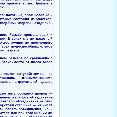
нии правительства. Правитель
лю.
дов: пахотные, промысловые и
торые состояли из участков,
усадебных наделах находились
ения. Размер промысловых и
лом. В связи с этим пахотный
по достижении им преклонного
я всех трудоспособных членов
ом размере.
нном размере по сравнению с
 зависимости от числа голов
вносился натурой: земельный
х участков, — готовыми тканями
налога, на держателей наделов
.
ждые пять соседних дворов —
 звеном являлось объединение
ставляло объединение из пяти
иц стоял старшина — из числа
ми своего объединения, но и
ржателя или при совершении им
ти и, наконец, наблюдение за