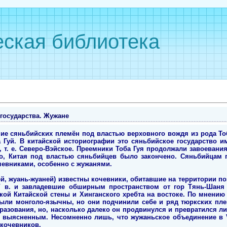
ская библиотека
государства. Жужане
ие сяньбийских племён под властью верховного вождя из рода Тоб
 Гуй. В китайской историографии это сяньбийское государство име
, т. е. Северо-Вэйское. Преемники Тоба Гуя продолжали завоевания,
го, Китая под властью сяньбийцев было закончено. Сяньбийцам 
чевниками, особенно с жужанями.
й, жуань-жуаней) известны кочевники, обитавшие на территории п
V в. и завладевшие обширным пространством от гор Тянь-Шаня
икой Китайской стены и Хинганского хребта на востоке. По мнению
ыли монголо-язычны, но они подчинили себе и ряд тюркских плем
разования, но, насколько далеко он продвинулся и превратился ли
не выясненным. Несомненно лишь, что жужаньское объединение в
кочевников.