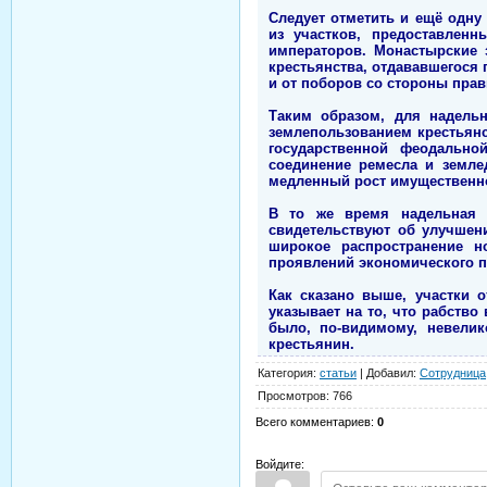
Следует отметить и ещё одн
из участков, предоставлен
императоров. Монастырские 
крестьянства, отдававшегося
и от поборов со стороны пра
Таким образом, для надель
землепользованием крестьянс
государственной феодальн
соединение ремесла и земле
медленный рост имущественно
В то же время надельная с
свидетельствуют об улучшен
широкое распространение но
проявлений экономического п
Как сказано выше, участки 
указывает на то, что рабство
было, по-видимому, невели
крестьянин.
Категория
:
статьи
|
Добавил
:
Сотрудница
Просмотров
:
766
Всего комментариев
:
0
Войдите: