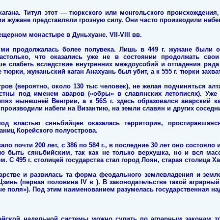
кагана. Титул этот — тюркского или монгольского происхождени
и жужане представляли грозную силу. Они часто производили набег
щерном монастыре в Дуньхуане. VII-VIII вв.
ми продолжалась более полувека. Лишь в 449 г. жужане были о
столько, что оказались уже не в состоянии продолжать свои
е слабеть вследствие внутренних междоусобий и отпадения ряда 
тюрки, жужаньский каган Анахуань был убит, а к 555 г. тюрки захв
тров (вероятно, около 130 тыс человек), не желая подчиняться ал
естны под именем аваров («обры» в славянских летописях). Уже
епях нынешней Венгрии, а к 56S г. здесь образовался аварский к
 производили набеги на Византию, на земли славян и других соседни
под властью сяньбийцев оказалась территория, простиравшаяс
раниц Корейского полуострова.
ло почти 200 лет, с 386 по 584 г., в последние 30 лет оно состояло 
ло быть сяньбийским, так как не только верхушка, но и вся мас
. С 495 г. столицей государства стал город Лоян, старая столица Х
арстве и развилась та форма феодального землевладения и земл
Цзинь (первая половина IV в ). В законодательстве такой аграрны
е поля»). Под этим наименованием разумелась государственная на
эйской надельной системы можно судить по аграрным законам то