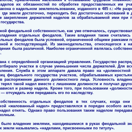
делов их обязанностей по обработке предоставленных им уча
акона о надельном землепользовании, изданного в 485 г.: «Не раз
 где земли достаточно, переходить без достаточных оснований в 
ое закрепление держателей наделов за обрабатываемой ими при 
государства.
нной феодальной собственностью, как уже отмечалось, существова
ладения отдельных феодалов. Такие владения также считались 
ельных феодалов была условной, ограниченной общими рамками г
ной и господствующей. Из законодательства, относящегося к на
адения была различной. Наиболее ограниченной являлась собствен
.
ана с определённой организацией управления. Государство распре
 отбирало участки в случае уменьшения числа держателей. Для вс
вления. Служба в этом аппарате давала право на «должностной 
иц феодального государства участков, обрабатываемых крестьяна
а в распоряжение данного должностного лица. Условность владе
ц терял такой надел вместе с лишением должности и получал друго
зависел и размер надела. Кроме того, при пользовании «должност
— отчуждать или передавать его по наследству.
обственность отдельных феодалов в тех случаях, когда они
кой «жалованный надел» предоставлялся в порядке особого акта
 надел отнять. Однако право пользования таким наделом передава
полным.
было владение землями, находившимися в руках феодальной знат
их земли назывались «наделами, присвоенными по титулу».