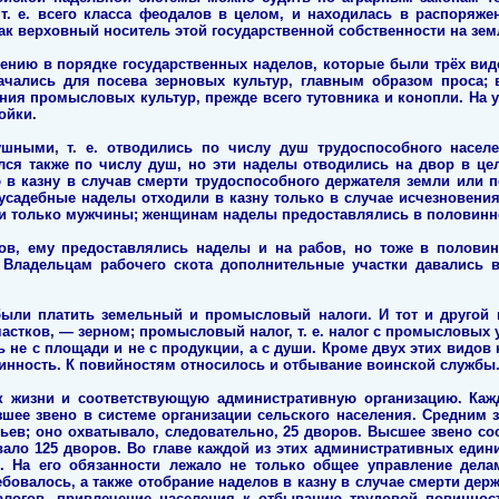
 т. е. всего класса феодалов в целом, и находилась в распоряже
ак верховный носитель этой государственной собственности на зем
ению в порядке государственных наделов, которые были трёх ви
ачались для посева зерновых культур, главным образом проса; в
ния промысловых культур, прежде всего тутовника и конопли. На 
ойки.
шными, т. е. отводились по числу душ трудоспособного насел
ся также по числу душ, но эти наделы отводились на двор в це
в казну в случав смерти трудоспособного держателя земли или 
усадебные наделы отходили в казну только в случае исчезновени
и только мужчины; женщинам наделы предоставлялись в половинн
ов, ему предоставлялись наделы и на рабов, но тоже в полови
Владельцам рабочего скота дополнительные участки давались в
ыли платить земельный и промысловый налоги. И тот и другой 
 участков, — зерном; промысловый налог, т. е. налог с промысловы
 не с площади и не с продукции, а с души. Кроме двух этих видов 
инность. К повийностям относилось и отбывание воинской службы
к жизни и соответствующую административную организацию. Ка
шее звено в системе организации сельского населения. Средним
ньев; оно охватывало, следовательно, 25 дворов. Высшее звено со
вало 125 дворов. Во главе каждой из этих административных един
. На его обязанности лежало не только общее управление дела
ребовалось, а также отобрание наделов в казну в случае смерти де
налогов, привлечение населения к отбыванию трудовой повиннос