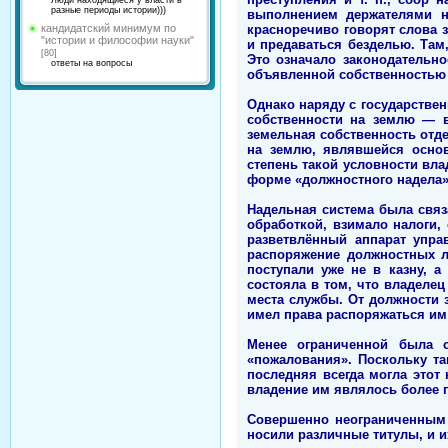
Люди находящиеся у власти в
разные периоды истории)))
выполнением держателями на
красноречиво говорят слова з
кандидатский минимум по
"истории и философии науки"
и предаваться безделью. Там,
[80]
Это означало законодательн
ответы на вопросы
объявленной собственностью 
Однако наряду с государстве
собственности на землю — в
земельная собственность отд
на землю, являвшейся основ
степень такой условности вл
форме «должностного надела»
Надельная система была связ
обработкой, взимало налоги,
разветвлённый аппарат упра
распоряжение должностных л
поступали уже не в казну, 
состояла в том, что владеле
места службы. От должности 
имел права распоряжаться им 
Менее ограниченной была с
«пожалования». Поскольку та
последняя всегда могла этот
владение им являлось более 
Совершенно неограниченным 
носили различные титулы, и 