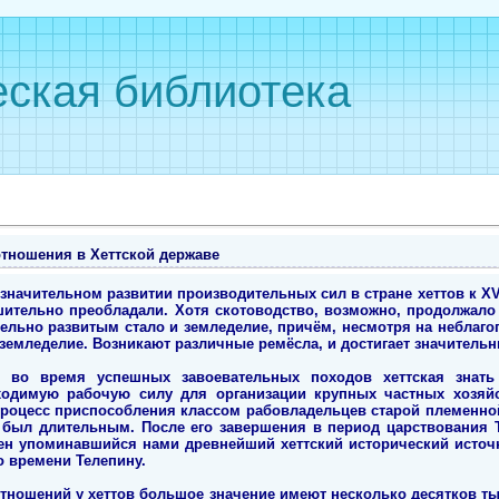
ская библиотека
тношения в Хеттской державе
значительном развитии производительных сил в стране хеттов к XVI
шительно преобладали. Хотя скотоводство, возможно, продолжало
тельно развитым стало и земледелие, причём, несмотря на неблаг
земледелие. Возникают различные ремёсла, и достигает значительн
 во время успешных завоевательных походов хеттская знать
ходимую рабочую силу для организации крупных частных хозяй
роцесс приспособления классом рабовладельцев старой племенно
 был длительным. После его завершения в период царствования Т
авлен упоминавшийся нами древнейший хеттский исторический исто
о времени Телепину.
тношений у хеттов большое значение имеют несколько десятков т