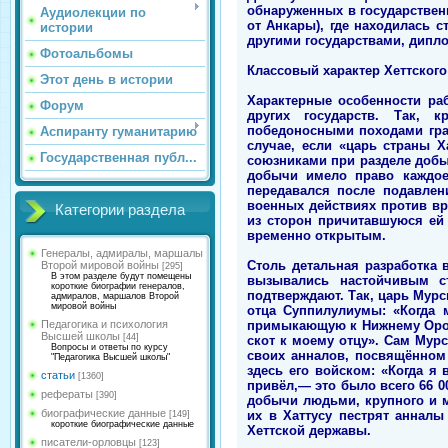
обнаруженных в государственн
Аудиолекции по
от Анкары), где находилась 
истории
другими государствами, дипло
Фотоальбомы
Классовый характер Хеттского
Этот день в истории
Характерные особенности раб
Форум
других государств. Так, 
победоносными походами гран
Аспиранту гуманитарию
случае, если «царь страны 
Государственная публ...
союзниками при разделе добы
добычи имело право каждое 
передавался после подавлен
военных действиях против вр
Категории раздела
из сторон причитавшуюся ей
временно открытым.
Генералы, адмиралы, маршалы
Столь детальная разработка 
Второй мировой войны
[295]
В этом разделе будут помещены
вызывались настойчивым ст
короткие биографии генералов,
подтверждают. Так, царь Мурси
адмиралов, маршалов Второй
мировой войны
отца Суппилулиумы: «Когда 
примыкающую к Нижнему Оронт
Педагогика и психология
Высшей школы
[44]
скот к моему отцу». Сам Мурс
Вопросы и ответы по курсу
своих анналов, посвящённом 
"Педагогика Высшей школы"
здесь его войском: «Когда я
статьи
[1360]
привёл,— это было всего 66 00
рефераты
[390]
добычи людьми, крупного и м
биографические данные
их в Хаттусу пестрят аннал
[149]
короткие биографические данные
Хеттской державы.
писатели-орловцы
[123]