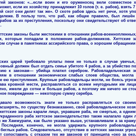
атей законов: «...если воин и его оруженосец вели совместное 
ожет, если их хозяйству принадлежит 10 голов (т. е. рабов), взять 7
й скот они делят так же». О скоте рабов здесь нет речи, хотя у
ележе. В пользу того, что раб, как общее правило, был лишён 
рабов за их преступления, поскольку они свидетельствуют об отве
.
хеттские законы были жестокими в отношении рабов-военнопленных,
 которые попадали в положение рабов-должников. Хеттские з
ом случае в памятниках ассирийского права, о хорошем обращении
тских царей требовало уплаты пени не только в случае увечья,
овный должен был отдать семье убитого 4 рабов, а за убийство по
ию к законам— убийца платил серебром. Рабовладельческая з
иям в отношении экономически слабых слоев общества, могла 
е ею преступления. Крупные рабовладельцы могли, не боясь угро
права кровной мести, расправляться со всеми неугодными им лиц
стно, имели до сотни и больше рабов, а поэтому им ничего не сто
лесное повреждение — некоторую сумму серебра.
 давало возможность знати не только расправляться со свои
асширять, по существу безнаказанно, своё рабовладельческое хозяй
 хеттские законы карали лицо, укравшее раба, не смертью, а одн
украденного раба хеттское законодательство также налагало один
 же Хаммурапи, как было указано выше, устанавливали а за кражу 
 Последняя, конечно, не могла удержать крупного рабовладель
беглых рабов. Следовательно, отсутствие в хеттских законах угро
т сопоставить с отказом тех же законов от принципа «око за око,