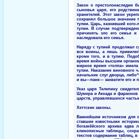
Закон о престолонаследии бы
сыновья царя, его родствен
хранителей. Этот закон укре
сохранял большое значение ту
тулии. Царь, казнивший кого-
тулии. В случае подтвержден
причинять зло его семье и 
наследовала его семья.
Наряду с тулией продолжал су
все воины, а лишь привилег
кроме того, и в тулию. Под
время войны высшим органом в
мирное время «толпа» имела 
тулии. Наказание виновного ч
начальник слуг дворца, либо
и вы—панк— захватите его и п
Указ царя Телепину свидетел
Шумера и Аккада и фараонов 
царств, управлявшихся часть
Хеттские законы.
Важнейшим источником для о
ставшие известными историк
богазкёйского архива едва
клинописные таблицы, сохра
текстов содержание таблиц, в