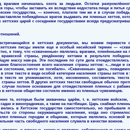
 врагами начиналась охота за людьми. Остатки разгромлённог
в горы, чтобы заставить их вследствие недостатка пищи и питья с
еские государства, — конечно, платили тем же и в случае побед
и заставляли побеждённых врагов выдавать им пленных хеттов, кот
х хеттских царей с соседними государствами всегда предусматрива
отношений.
встречающийся в хеттских документах, мы можем перевести 
хеттские писцы имели еще и особый несийский термин — «схвач
тно, к тому, что «схваченные» являлись врагами, пленёнными на п
 вражеской страны, уведённому хеттами в результате победо
щую массу нам-ра. Эти последние по сути дела отождествлялись
ание благосостояния всего населения страны хеттов: «...люди и с
м состоянии, ничто не погибало». «Схваченные» здесь, повидим
 этом тексте в виде особой категории населения страны хеттов в
в тексте не упоминаются, хотя, несомненно, составитель текст
я страны хеттов. В других хеттских текстах свободные обычно про
 случае полное основание для отождествления пленных с рабами.
 в хеттском обществе состояло именно из пленных чужеземцев.
енно те, которые были захвачены царём, т. е. хеттским войском,
 садах и виноградниках, а также на пастбищах. Царь снабжал пленн
 велись в Хеттском государстве самостоятельно, но пребывали 
льств со стороны окружающего населения, когда оно стремило
авлял пленных городам и общинам, которые являлись основой во
тельная часть свободного населения служила в качестве воинов.
 имелись и пленные, которые являлись собственностью частных 