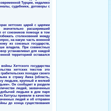
 современной Турции, недалеко
нналы, судебники, договоры с
орах хеттских царей с царями
, значительно расширивший
ал от союзников помощи в том
избежать столкновений между
прос, на какую часть военной
ному из союзных государств,
ьше владела. При совместных
овор устанавливал для каждой
енной территорией оставался
 войны Хеттского государства
ьства хеттских текстов это
о грабительских походах своего
ьма в страну Амка (область,
ычу людьми, крупный и мелкий
юдьми». Он сообщает в разделе
оличестве людей, захваченных
), добычей людьми в дом паря
 из Хаттусы привели в качестве
ваченных людей и об отправке
ойны до конца существования