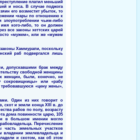
е преступление платил меньший
шей и носа. В случае поджога
зяин его возместит убыток, то
ложении •кары по отношению к
м злоупотреблении чьим-либо
 имя кого-либо, то он должен
рез все законы хеттских царей
осто «мужем», или же «мужем
 законы Хаммурапи, поскольку
онский раб подвергался лишь
ми, допускавшими брак между
ительству свободной женщины
х женщин, были, конечно, не
у сокровищницы» или «рабу
ь требовавшуюся «цену жены»,
ами. Один из них говорит о
 скот и земли конца XIII в. до
ества рабов по полу, возрасту
ота дома повинности царю, 105
бам в большом имении могло
 рабовладельца. Перечисление
ы часть земельных участков
ом владении землевладельца и
ладели и скотом, как об этом