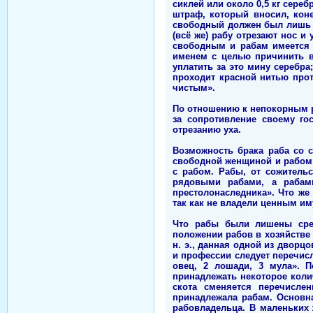
сиклей или около 0,5 кг сере
штраф, который вносил, коне
свободный должен был лишь сн
(всё же) рабу отрезают нос 
свободным и рабам имеется 
именем с целью причинить вр
уплатить за это мину серебра
проходит красной нитью про
чистым».
По отношению к непокорным р
за сопротивление своему го
отрезанию уха.
Возможность брака раба со 
свободной женщиной и рабом
с рабом. Рабы, от сожитель
рядовыми рабами, а рабам
престолонаследника». Что же
так как не владели ценным и
Что рабы были лишены сред
положении рабов в хозяйстве к
н. э., данная одной из дворц
и профессии следует перечисл
овец, 2 лошади, 3 мула». 
принадлежать некоторое коли
скота сменяется перечисле
принадлежала рабам. Основна
рабовладельца. В маленьких 