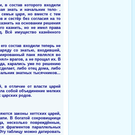
и, в состав которого входили
я знать и начальник тело- .
 семьи царя, но вместе с тем
в и сестёр без согласия на то
 казнить на основании решения
го казнить, но не имел права
д. Всё имущество казнённого
 его состав входили теперь не
аряду со знатью, входившей,
рмированный панк являлся во
ял» врагов, а не прощал их. В
вда, карались уже по решению
сделает, либо отец дома, либо
альник знатных тысячников...
й, в отличие от власти царей
яла собой объединение мелких
 царских родов.
ются законы хеттских царей,
апи. В богатой сокровищнице
а, несколько повреждённые,
хся фрагментов параллельных
 Эту таблицу можно датировать