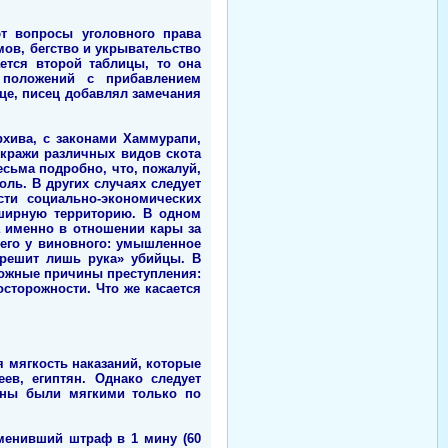
ют вопросы уголовного права
мов, бегство и укрывательство
ется второй таблицы, то она
 положений с прибавлением
це, писец добавлял замечания
рхива, с законами Хаммурапи,
 кражи различных видов скота
есьма подробно, что, пожалуй,
оль. В других случаях следует
сти социально-экономических
бширную территорию. В одном
 именно в отношении кары за
 его у виновного: умышленное
грешит лишь рука» убийцы. В
можные причины преступления:
осторожности. Что же касается
я мягкость наказаний, которые
ев, египтян. Однако следует
коны были мягкими только по
менивший штраф в 1 мину (60