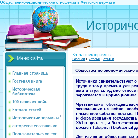
Общественно-экономические отношения в Хеттской державе
Историче
Каталог материалов
Меню сайта
Главная
»
Статьи
»
статьи
Общественно-экономические о
Главная страница
Источники свидетельствуют о 
Гостевая книга
труда к тому времени уже ре
Историческая
жизни страны, однако относи
библиотека
зарождается и ирригационное 
100 великих войн
Чрезвычайно обогащавшаяся
захваченных на войне, необ
Каталог статей
племенной собственностью. П
Исторические термины
и формирования государства
XVI в. до н. э., и был сост
авторское соглашение
времён Табарны (Тлабарны) д
Пользовательское сог...
Для изучения общественных о