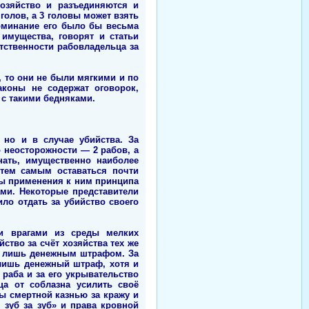
хозяйство и разъединяются и
 голов, а 3 головы может взять
поминание его было бы весьма
имущества, говорят и статьи
тственности рабовладельца за
 то они не были мягкими и по
аконы не содержат оговорок,
 с такими бедняками.
 но и в случае убийства. За
 неосторожности — 2 рабов, а
нать, имущественно наиболее
тем самым оставаться почти
зы применения к ним принципа
ами. Некоторые представители
ило отдать за убийство своего
ми врагами из среды мелких
ство за счёт хозяйства тех же
им лишь денежным штрафом. За
 лишь денежный штраф, хотя и
раба и за его укрывательство
ца от соблазна усилить своё
зы смертной казнью за кражу и
 зуб за зуб» и права кровной