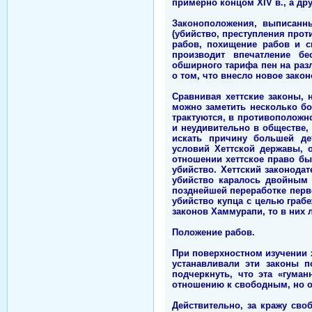
примерно концом XIV в., а дру
Законоположения, выписанны
(убийство, преступления прот
рабов, похищение рабов и с
производит впечатление б
обширного тарифа пен на раз
о том, что внесло новое закон
Сравнивая хеттские законы, 
можно заметить несколько бо
трактуются, в противоположно
и неудивительно в обществе, 
искать причину большей дет
условий Хеттской державы, 
отношении хеттское право б
убийство. Хеттский законода
убийство каралось двойным 
позднейшей переработке перв
убийство купца с целью грабе
законов Хаммурапи, то в них 
Положение рабов.
При поверхностном изучении х
устанавливали эти законы п
подчеркнуть, что эта «гума
отношению к свободным, но о
Действительно, за кражу св