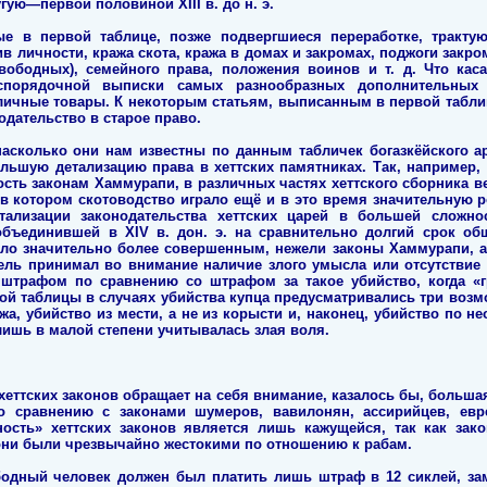
гую—первой половиной XIII в. до н. э.
е в первой таблице, позже подвергшиеся переработке, тракту
ив личности, кража скота, кража в домах и закромах, поджоги закро
вободных), семейного права, положения воинов и т. д. Что каса
еспорядочной выписки самых разнообразных дополнительных
личные товары. К некоторым статьям, выписанным в первой табли
одательство в старое право.
насколько они нам известны по данным табличек богазкёйского а
льшую детализацию права в хеттских памятниках. Так, например,
сть законам Хаммурапи, в различных частях хеттского сборника в
в котором скотоводство играло ещё и в это время значительную р
ализации законодательства хеттских царей в большей сложно
объединившей в XIV в. дон. э. на сравнительно долгий срок о
ыло значительно более совершенным, нежели законы Хаммурапи, а
тель принимал во внимание наличие злого умысла или отсутствие
штрафом по сравнению со штрафом за такое убийство, когда «
ой таблицы в случаях убийства купца предусматривались три воз
жа, убийство из мести, а не из корысти и, наконец, убийство по не
лишь в малой степени учитывалась злая воля.
еттских законов обращает на себя внимание, казалось бы, больша
о сравнению с законами шумеров, вавилонян, ассирийцев, евре
нность» хеттских законов является лишь кажущейся, так как за
ни были чрезвычайно жестокими по отношению к рабам.
ободный человек должен был платить лишь штраф в 12 сиклей, за