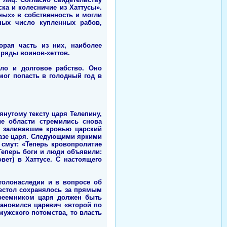
ка и колесничие из Хаттусы».
ных» в собственность и могли
ных число купленных рабов,
орая часть из них, наиболее
 ряды воинов-хеттов.
ло и долговое рабство. Оно
 мог попасть в голодный год в
янутому тексту царя Телепину,
ые области стремились снова
, заливавшие кровью царский
казе царя. Следующими яркими
 смут: «Теперь кровопролитие
Теперь боги и люди объявили:
вет) в Хаттусе. С настоящего
толонаследии и в вопросе об
рестол сохранялось за прямым
 преемником царя должен быть
становился царевич «второй по
мужского потомства, то власть