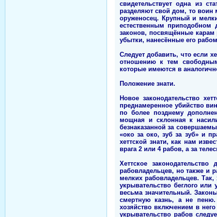
свидетельствует одна из ст
разделяют свой дом, то воин м
оруженосец. Крупный и мелки
естественным приподобном д
законов, посвящённые карам 
убытки, нанесённые его рабом
Следует добавить, что если 
отношению к тем свободным,
которые имеются в аналогичн
Положение знати.
Новое законодательство хет
преднамеренное убийство вин
по более позднему дополнен
мощная и склонная к насил
безнаказанной за совершаемы
«око за око, зуб за зуб» и 
хеттской знати, как нам изве
врага 2 или 4 рабов, а за те
Хеттское законодательство
рабовладельцев, но также и р
мелких рабовладельцев. Так,
укрывательство беглого или 
весьма значительный. Законы
смертную казнь, а не пеню.
хозяйство включением в него 
укрывательство рабов следуе