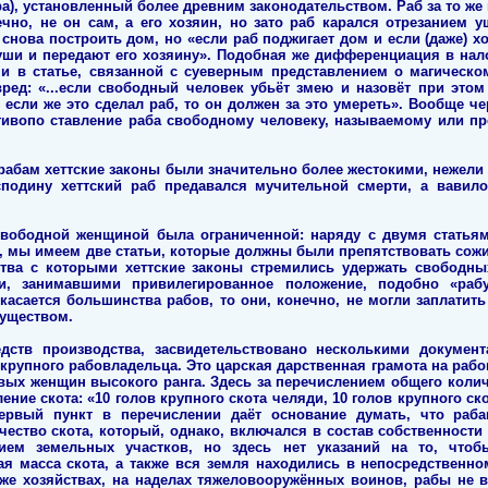
бра), установленный более древним законодательством. Раб за то ж
чно, не он сам, а его хозяин, но зато раб карался отрезанием у
ова построить дом, но «если раб поджигает дом и если (даже) хо
и уши и передают его хозяину». Подобная же дифференциация в на
и в статье, связанной с суеверным представлением о магическо
ед: «...если свободный человек убьёт змею и назовёт при этом
; если же это сделал раб, то он должен за это умереть». Вообще че
тивопо ставление раба свободному человеку, называемому или пр
абам хеттские законы были значительно более жестокими, нежели
сподину хеттский раб предавался мучительной смерти, а вавил
свободной женщиной была ограниченной: наряду с двумя статья
, мы имеем две статьи, которые должны были препятствовать сож
ства с которыми хеттские законы стремились удержать свободны
и, занимавшими привилегированное положение, подобно «раб
 касается большинства рабов, то они, конечно, не могли заплатит
муществом.
ств производства, засвидетельствовано несколькими документ
рупного рабовладельца. Это царская дарственная грамота на рабов,
овых женщин высокого ранга. Здесь за перечислением общего колич
ение скота: «10 голов крупного скота челяди, 10 голов крупного ск
Первый пункт в перечислении даёт основание думать, что ра
чество скота, который, однако, включался в состав собственности
нием земельных участков, но здесь нет указаний на то, чтоб
я масса скота, а также вся земля находились в непосредственн
же хозяйствах, на наделах тяжеловооружённых воинов, рабы не в