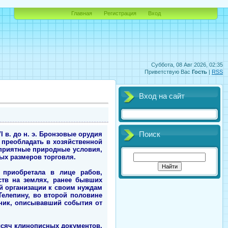
Главная
Регистрация
Вход
Суббота, 08 Авг 2026, 02:35
Приветствую Вас
Гость
|
RSS
Вход на сайт
 в. до н. э. Бронзовые орудия
Поиск
 преобладать в хозяйственной
оприятные природные условия,
ых размеров торговля.
 приобретала в лице рабов,
ств на землях, ранее бывших
й организации к своим нуждам
елепину, во второй половине
чник, описывавший события от
ысяч клинописных документов,