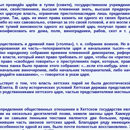
л проведён царём в тулии (совете), государственном учреждени
ники, свойственники, высшая племенная знать, высшая придворна
пил царскую власть, ограничив престолонаследие лишь пределами
лии. Так, царь не имел права казнить ни одного из своих братье
либо из них самовольно, отвечал за это своей головой, и его могли
ия тулией виновности одного из царевичей царь получал право е
конфисковать его дома, поля, виноградники, рабов, скот и т. 
ществовать и древний панк («толпа»), т. е. собрание воинов. Но в
ированная их часть—телохранители царя и начальники тысяч—н
обно народному собранию времени племенной демократии, рефо
ласти, который имел право требовать от царя, чтобы он «притесн
право «свободно говорить» о преступлениях паря, которые, пра
лена панка было правом этого собрания: «...если кто-нибудь злое 
^начальник виночерпиев, либо начальник телохранителей, либо нач
редайте наказанию», — говорится в указе царя.
ьствует о том, что власть хеттских парей не была деспотическо
Египта. В силу исторических условий Хеттская держава представл
ю родственниками хеттского царя, частью представителями местных
пределения общественных отношении в Хеттском государстве явля
ам на несколько десятилетий позже, нежели законы царя Хаммур
 ли не самыми пенными текстами являются две большие, правд
нившие часть законов хеттских царей. Благодаря ряду имеющи
 особенности одной из них, было почти полностью восстановлено.