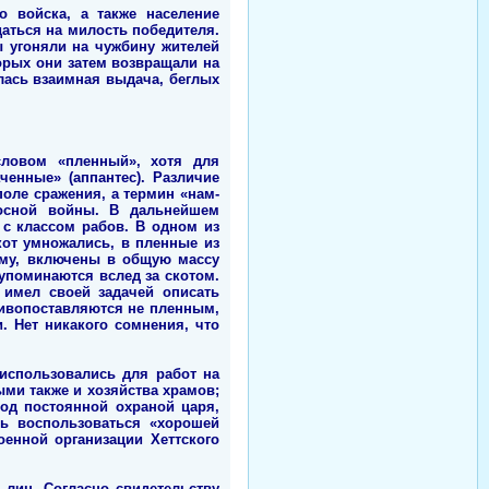
о войска, а также население
даться на милость победителя.
ы угоняли на чужбину жителей
орых они затем возвращали на
лась взаимная выдача, беглых
словом «пленный», хотя для
енные» (аппантес). Различие
оле сражения, а термин «нам-
носной войны. В дальнейшем
 с классом рабов. В одном из
кот умножались, в пленные из
ому, включены в общую массу
 упоминаются вслед за скотом.
а имел своей задачей описать
тивопоставляются не пленным,
 Нет никакого сомнения, что
 использовались для работ на
ыми также и хозяйства храмов;
под постоянной охраной царя,
сь воспользоваться «хорошей
енной организации Хеттского
лиц. Согласно свидетельству