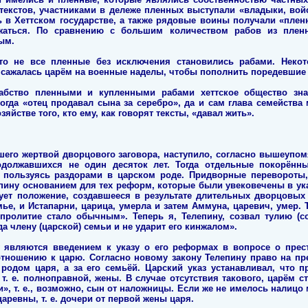
екстов, участниками в дележе пленных выступали «владыки, войс
ть в Хеттском государстве, а также рядовые воины получали «плен
жаться. По сравнению с большим количеством рабов из плен
ым.
 что не все пленные без исключения становились рабами. Некот
, сажалась царём на военные наделы, чтобы пополнить поредевшие
бство пленными и купленными рабами хеттское общество зна
огда «отец продавал сына за серебро», да и сам глава семейства
яйстве того, кто ему, как говорят тексты, «давал жить».
шего жертвой дворцового заговора, наступило, согласно вышеупом
должавшихся не один десяток лет. Тогда отдельные покорённ
, пользуясь раздорами в царском роде. Придворные перевороты
пину основанием для тех реформ, которые были увековечены в у
ует положение, создавшееся в результате длительных дворцовых
ье, и Истапарни, царица, умерла и затем Аммуна, царевич, умер. 
пролитие стало обычным». Теперь я, Телепину, созвал тулию (со
а члену (царской) семьи и не ударит его кинжалом».
 являются введением к указу о его реформах в вопросе о прес
отношению к царю. Согласно новому закону Телепину право на п
а родом царя, а за его семьёй. Царский указ устанавливал, что
т. е. полноправной, жены. В случае отсутствия такового, царём 
и», т. е., возможно, сын от наложницы. Если же не имелось налицо 
аревны, т. е. дочери от первой жены царя.