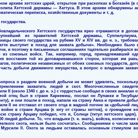
ом архиве хеттских царей, открытом при раскопках в Богазкёе (в
столипа Хеттской державы — Хаттуса. В этом архиве обнаружены а
матическая переписка, хозяйственные документы и т. д.
 государства.
овладельческого Хеттского государства ярко отражаются в догов
крупнейший из правителей Хеттской державы, Суппилулиума
ицы своего государства на рубеже XV и XIV вв. до н. э., требов
Хатти выступит в поход для захвата добычи». Необходимо было 
чи, и поэтому в письменных соглашениях тщательно разбирался во
из союзных войск. Так, например, город, принадлежавший од
ия восстания той из договаривавшихся сторон, которая им ран
агов, политически независимых от обоих союзных государств, дог
 часть добычи движимого имущества, а вопрос о владении захвач
вопроса о разделе военной добычи не может удивлять, поскольку
ремлением захватить людей и скот. Многочисленные свидетел
ли II (около 1340 г. до н. э.) с гордостью сообщал в своих анналах 
мой отец был в стране Каркемиш, послал он Лупакки и Тесубцал
у), и они пошли в поход, напали на страну Амка и привели доб
или II не отставал от своего отца в жадной погоне за «добычей л
войне в стране Арцава (к югу от страны хеттов), о громадном к
 всю страну Арцаву победил, что я, Солнце (титул хеттского царя
0 людей добычи. То, что владыки (т. е. знать), войска, колесничие
елкого скота, нельзя было сосчитать». Сообщениями о числе зах
ы Мурсили II. Охота за людьми оставалась основным стимулом в