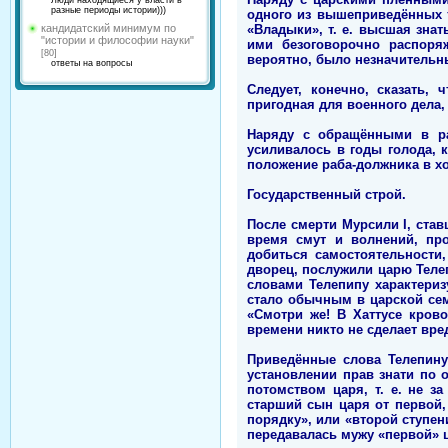
Люди находящиеся у власти в
разные периоды истории)))
одного из вышеприведённых т
«Владыки», т. е. высшая зна
кандидатский минимум по
"истории и философии науки"
ими безоговорочно распоря
[80]
вероятно, было незначительн
ответы на вопросы
Следует, конечно, сказать,
пригодная для военного дела
Наряду с обращёнными в ра
усиливалось в годы голода, к
положение раба-должника в хоз
Государственный строй.
После смерти Мурсили I, став
время смут и волнений, про
добиться самостоятельности
дворец, послужили царю Теле
словами Телепипу характериз
стало обычным в царской сем
«Смотри же! В Хаттусе крово
времени никто не сделает вред
Приведённые слова Телепину
установлении прав знати по 
потомством царя, т. е. не з
старший сын царя от первой, 
порядку», или «второй ступен
передавалась мужу «первой» ц