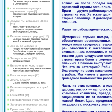
Писатели так или иначе связанные
Тотчас же после победы над
с Орловщиной
вражеской страны загонялись 
современные подходы к
Враги — другие рабовладельч
изучению истории
[6]
страны хеттов. Хеттские цар
современные подходы к изучению
истории
старые пепелища. В договора
Документы, источники 20 век
пленных.
[313]
здесь будут размещаться
Развитие рабовладельческих 
документы, первоисточники
относящиеся к 20 веку.
Великие загадки природы
Шумерский термин нам-ра, 
[120]
Великие загадки природы: тайны
обозначения военнопленных 
живой и неживой природы
между ними сводилось, вероя
Лекции по истории
[6]
ра» относился к населению
Лекции по Отечественной истории,
«схваченные» вливались в об
Всеобщей истории, истории
литературы, истории культуры
текстов дано следующее опис
Загадки истории
[109]
страны врага были в хороше
загадки истории
пленных. Пленные выступают в
Великие авантюристы
[115]
Что это за категория? Рабы 
в этом разделе вы узнаете о самых
благополучие всего населени
известных авантюристах
а рабам. Мы имеем в данном
Боги народов мира
[87]
громадное большинство рабов
Аферы века
[37]
Самые громкие аферы 20 века
Часть из этих пленных, а им
Великие операции спецслужб
царских землях — на полях, в
[99]
храмовые хозяйства, правда,
Гении ВМФ
[96]
защищавшего их от посягате
Географические открытия
жатвой бога». Царь предост
[102]
государства, поскольку значи
Заговоры и перевороты
[100]
Правители
[1934]
Наряду с царскими пленными