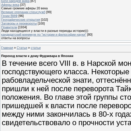
Боги народов мира
[87]
Аферы века
[37]
Самые громкие аферы 20 века
Великие операции спецслужб
[99]
Гении ВМФ
[96]
Географические открытия
[102]
Заговоры и перевороты
[100]
Правители
[1934]
Люди находящиеся у власти в разные периоды истории)))
кандидатский минимум по "истории и философии науки"
[80]
ответы на вопросы
Главная
»
Статьи
»
статьи
Переход власти к дому Фудзивара в Японии
В течение всего VIII в. в Нарской 
господствующего класса. Некоторые
рабовладельческой знати, оттеснённ
пришли к ней после переворота Тай
положения. Во главе этой группы сто
пришедшей к власти после переворот
между ними закончилась в 80-х года
свидетельствовало о прочности ус