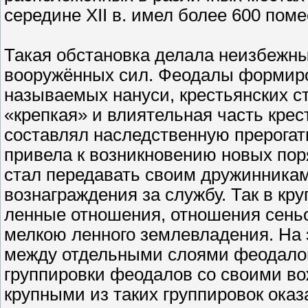
середине XII в. имел более 600 поме
Такая обстановка делала неизбежн
вооружённых сил. Феодалы формиро
называемых нануси, крестьянских с
«крепкая» и влиятельная часть крес
составлял наследственную прерогат
привела к возникновению новых пор
стал передавать своим дружинникам
вознаграждения за службу. Так в к
ленные отношения, отношения сеньо
мелкою ленного землевладения. На 
между отдельными слоями феодало
группировки феодалов со своими вож
крупными из таких группировок оказ