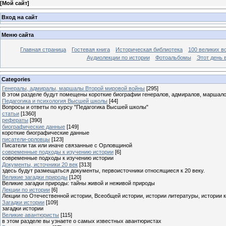
[
Мой сайт
]
Вход на сайт
Меню сайта
Главная страница
Гостевая книга
Историческая библиотека
100 великих в
Аудиолекции по истории
Фотоальбомы
Этот день 
Categories
Генералы, адмиралы, маршалы Второй мировой войны
[295]
В этом разделе будут помещены короткие биографии генералов, адмиралов, маршал
Педагогика и психология Высшей школы
[44]
Вопросы и ответы по курсу "Педагогика Высшей школы"
статьи
[1360]
рефераты
[390]
биографические данные
[149]
короткие биографические данные
писатели-орловцы
[123]
Писатели так или иначе связанные с Орловщиной
современные подходы к изучению истории
[6]
современные подходы к изучению истории
Документы, источники 20 век
[313]
здесь будут размещаться документы, первоисточники относящиеся к 20 веку.
Великие загадки природы
[120]
Великие загадки природы: тайны живой и неживой природы
Лекции по истории
[6]
Лекции по Отечественной истории, Всеобщей истории, истории литературы, истории 
Загадки истории
[109]
загадки истории
Великие авантюристы
[115]
в этом разделе вы узнаете о самых известных авантюристах