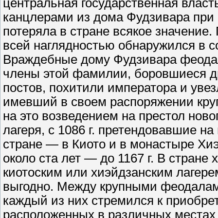
центральная государственная власт
канцлерами из дома Фудзивара при
потеряла в стране всякое значение.
всей наглядностью обнаружился в со
Враждебные дому Фудзивара феодал
члены этой фамилии, боровшиеся дру
постов, похитили императора и уве
имевший в своем распоряжении кру
на это возведением на престол ново
лагеря, с 1086 г. претендовавшие н
стране — в Киото и в монастыре Хи
около ста лет — до 1167 г. В стран
киотоским или хиэйдзанским лагерем
выгодно. Между крупными феодалам
каждый из них стремился к приобре
расположенных в различных местах 