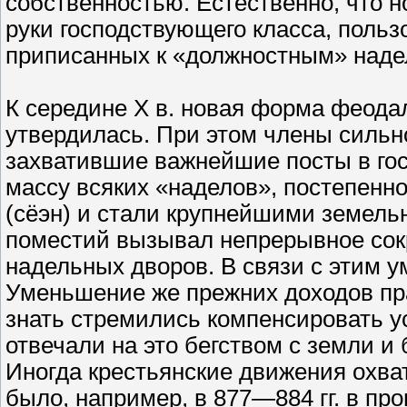
собственностью. Естественно, что 
руки господствующего класса, поль
приписанных к «должностным» наде
К середине X в. новая форма феода
утвердилась. При этом члены сильн
захватившие важнейшие посты в гос
массу всяких «наделов», постепенн
(сёэн) и стали крупнейшими земель
поместий вызывал непрерывное сок
надельных дворов. В связи с этим 
Уменьшение же прежних доходов пр
знать стремились компенсировать у
отвечали на это бегством с земли и
Иногда крестьянские движения охв
было, например, в 877—884 гг. в пр