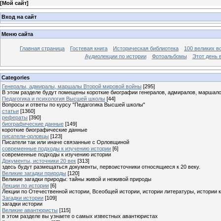
[
Мой сайт
]
Вход на сайт
Меню сайта
Главная страница
Гостевая книга
Историческая библиотека
100 великих в
Аудиолекции по истории
Фотоальбомы
Этот день 
Categories
Генералы, адмиралы, маршалы Второй мировой войны
[295]
В этом разделе будут помещены короткие биографии генералов, адмиралов, маршал
Педагогика и психология Высшей школы
[44]
Вопросы и ответы по курсу "Педагогика Высшей школы"
статьи
[1360]
рефераты
[390]
биографические данные
[149]
короткие биографические данные
писатели-орловцы
[123]
Писатели так или иначе связанные с Орловщиной
современные подходы к изучению истории
[6]
современные подходы к изучению истории
Документы, источники 20 век
[313]
здесь будут размещаться документы, первоисточники относящиеся к 20 веку.
Великие загадки природы
[120]
Великие загадки природы: тайны живой и неживой природы
Лекции по истории
[6]
Лекции по Отечественной истории, Всеобщей истории, истории литературы, истории 
Загадки истории
[109]
загадки истории
Великие авантюристы
[115]
в этом разделе вы узнаете о самых известных авантюристах