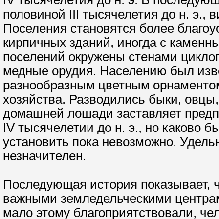
IV тысячелетия до н. э. В последую
половиной III тысячелетия до н. э., 
Поселения становятся более благоу
кирпичных зданий, иногда с каменн
поселений окружены стенами цикло
медные орудия. Населению был изве
разнообразным цветным орнаментом
хозяйства. Разводились быки, овцы,
домашней лошади заставляет предпо
IV тысячелетии до н. э., но каково
установить пока невозможно. Удель
незначителен.
Последующая история показывает, ч
важными земледельческими центрам
мало этому благоприятствовали, че