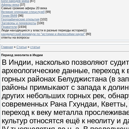
Боги народов мира
[87]
Аферы века
[37]
Самые громкие аферы 20 века
Великие операции спецслужб
[99]
Гении ВМФ
[96]
Географические открытия
[102]
Заговоры и перевороты
[100]
Правители
[1934]
Люди находящиеся у власти в разные периоды истории)))
кандидатский минимум по "истории и философии науки"
[80]
ответы на вопросы
Главная
»
Статьи
»
статьи
Период энеолита в Индии
В Индии, насколько позволяют суди
археологические данные, переход к 
горных районах Белуджистана (в за
районы примыкают с запада к долине
других небольших горных рек, обна
современных Рана Гхундаи, Кветты, 
переход к веку металла прослежива
культур относятся ещё к неолиту и 