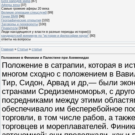
Боги народов мира
[87]
Аферы века
[37]
Самые громкие аферы 20 века
Великие операции спецслужб
[99]
Гении ВМФ
[96]
Географические открытия
[102]
Заговоры и перевороты
[100]
Правители
[1934]
Люди находящиеся у власти в разные периоды истории)))
кандидатский минимум по "истории и философии науки"
[80]
ответы на вопросы
Главная
»
Статьи
»
статьи
Положение в Финикии и Палестине при Ахеменидах
Положение в сатрапии, которая в и
многом сходно с положением в Вави
Тир, Сидон, Арвад и др,— были экон
странами Средиземноморья, с друго
посредниками между этими областя
обеспечивало им бесперебойное пос
торговли, в том числе рабов, а так
торговцев и мореплавателей. Финик