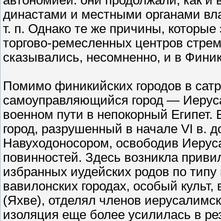
автономией: они продолжали, как и 
династами и местными органами вла
т. п. Однако те же причины, которы
торгово-ремесленных центров стрем
сказывались, несомненно, и в Финик
Помимо финикийских городов в сатр
самоуправляющийся город — Иеруса
военном пути в непокорный Египет. 
город, разрушенный в начале VI в. д
Навуходоносором, освободив Иерус
повинностей. Здесь возникла прив
избранных иудейских родов по типу 
вавилонских городах, особый культ,
(Яхве), отделял членов иерусалимс
изоляция еще более усилилась в ре