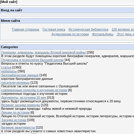
[
Мой сайт
]
Вход на сайт
Меню сайта
Главная страница
Гостевая книга
Историческая библиотека
100 великих в
Аудиолекции по истории
Фотоальбомы
Этот день 
Categories
Генералы, адмиралы, маршалы Второй мировой войны
[295]
В этом разделе будут помещены короткие биографии генералов, адмиралов, маршал
Педагогика и психология Высшей школы
[44]
Вопросы и ответы по курсу "Педагогика Высшей школы"
статьи
[1360]
рефераты
[390]
биографические данные
[149]
короткие биографические данные
писатели-орловцы
[123]
Писатели так или иначе связанные с Орловщиной
современные подходы к изучению истории
[6]
современные подходы к изучению истории
Документы, источники 20 век
[313]
здесь будут размещаться документы, первоисточники относящиеся к 20 веку.
Великие загадки природы
[120]
Великие загадки природы: тайны живой и неживой природы
Лекции по истории
[6]
Лекции по Отечественной истории, Всеобщей истории, истории литературы, истории 
Загадки истории
[109]
загадки истории
Великие авантюристы
[115]
в этом разделе вы узнаете о самых известных авантюристах