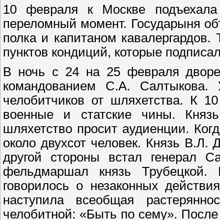
10 февраля к Москве подъехала
переломный момент. Государыня об
полка и капитаном кавалергардов.
пунктов кондиций, которые подписал
В ночь с 24 на 25 февраля дворе
командованием С.А. Салтыкова. 
челобитчиков от шляхетства. К 1
военные и статские чины. Князь
шляхетство просит аудиенции. Ког
около двухсот человек. Князь В.Л.
другой стороны встал генерал С
фельдмаршал князь Трубецкой. П
говорилось о незаконных действи
наступила всеобщая растерянно
челобитной: «Быть по сему». После