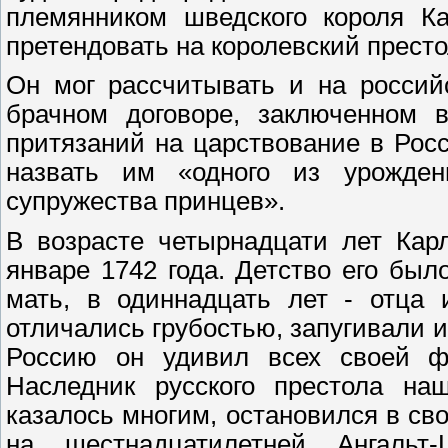
племянником шведского короля Ка
претендовать на королевский прест
Он мог рассчитывать и на россий
брачном договоре, заключенном в
притязаний на царствование в Росс
назвать им «одного из урожден
супружества принцев».
В возрасте четырнадцати лет Кар
январе 1742 года. Детство его бы
мать, в одиннадцать лет - отца 
отличались грубостью, запугивали 
Россию он удивил всех своей фи
Наследник русского престола на
казалось многим, остановился в св
на шестнадцатилетней Ангальт