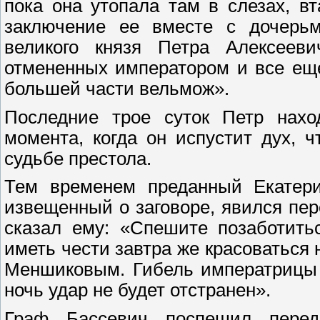
пока она утопала там в слезах, в
заключение ее вместе с дочерьм
великого князя Петра Алексееви
отмененных императором и все еще
большей части вельмож».
Последние трое суток Петр нахо
момента, когда он испустит дух, 
судьбе престола.
Тем временем преданный Екатерин
извещенный о заговоре, явился пер
сказал ему: «Спешите позаботить
иметь чести завтра же красоваться 
Меншиковым. Гибель императрицы 
ночь удар не будет отстранен».
Граф Бассевич поспешил переда