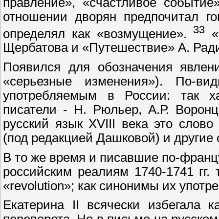
правление», «счастливое событие
отношении дворян предпочитал го
33
определял как «возмущение».
«О
Щербатова и «Путешествие» А. Радищ
Появился для обозначения явлен
«серьезные изменения»). По-ви
употребляемым в России: так ха
писатели - Н. Рюльер, А.Р. Воронц
русский язык XVIII века это слов
(под редакцией Дашковой) и другие 
В то же время и писавшие по-франц
российским реалиям 1740-1741 гг. т
«revolution»; как синонимы их употр
Екатерина II всячески избегала 