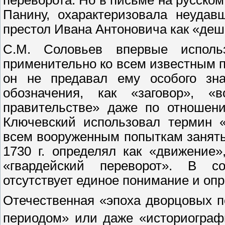
переворота. Но в письме на русском
Панину, охарактеризовала неудав
престол Ивана Антоновича как «деш
С.М. Соловьев впервые исполь
применительно ко всем известным пе
он не предавал ему особого зна
обозначения, как «заговор», «в
правительстве» даже по отношен
Ключевский использовал термин 
всем вооруженным попыткам занять т
1730 г. определял как «движение
«гвардейский переворот». В с
отсутствует единое понимание и оп
Отечественная «эпоха дворцовых п
периодом» или даже «историограф