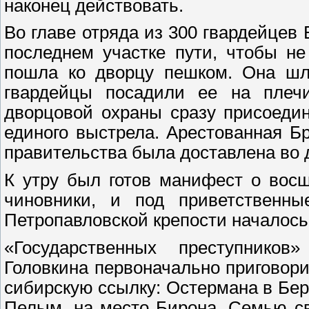
наконец действовать.
Во главе отряда из 300 гвардейцев
последнем участке пути, чтобы н
пошла ко дворцу пешком. Она шла
гвардейцы посадили ее на плеч
дворцовой охраны сразу присоеди
единого выстрела. Арестованная 
правительства была доставлена во 
К утру был готов манифест о восш
чиновники, и под приветственн
Петропавловской крепости началось
«Государственных преступнико
Головкина первоначально приговори
сибирскую ссылку: Остермана в Бер
Пелым, на место Бирона. Семью св