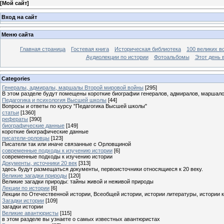
[
Мой сайт
]
Вход на сайт
Меню сайта
Главная страница
Гостевая книга
Историческая библиотека
100 великих в
Аудиолекции по истории
Фотоальбомы
Этот день 
Categories
Генералы, адмиралы, маршалы Второй мировой войны
[295]
В этом разделе будут помещены короткие биографии генералов, адмиралов, маршал
Педагогика и психология Высшей школы
[44]
Вопросы и ответы по курсу "Педагогика Высшей школы"
статьи
[1360]
рефераты
[390]
биографические данные
[149]
короткие биографические данные
писатели-орловцы
[123]
Писатели так или иначе связанные с Орловщиной
современные подходы к изучению истории
[6]
современные подходы к изучению истории
Документы, источники 20 век
[313]
здесь будут размещаться документы, первоисточники относящиеся к 20 веку.
Великие загадки природы
[120]
Великие загадки природы: тайны живой и неживой природы
Лекции по истории
[6]
Лекции по Отечественной истории, Всеобщей истории, истории литературы, истории 
Загадки истории
[109]
загадки истории
Великие авантюристы
[115]
в этом разделе вы узнаете о самых известных авантюристах