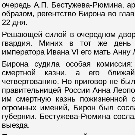
очередь А.П. Бестужева-Рюмина, ар
образом, регентство Бирона во гла
22 дня.
Решающей силой в очередном двор
гвардия. Миних в тот же день п
императора Ивана VI его мать Анну 
Бирона судила особая комиссия:
смертной казни, а его ближа
четвертованию. Но приговор не бы
правительницей России Анна Леоп
им смертную казнь пожизненной с
огромных имений, Бирон был сосл
губернии. Бестужева-Рюмина сосла
выезда.