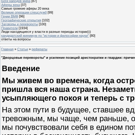
Боги народов мира
[87]
Аферы века
[37]
Самые громкие аферы 20 века
Великие операции спецслужб
[99]
Гении ВМФ
[96]
Географические открытия
[102]
Заговоры и перевороты
[100]
Правители
[1934]
Люди находящиеся у власти в разные периоды истории)))
кандидатский минимум по "истории и философии науки"
[80]
ответы на вопросы
Главная
»
Статьи
»
рефераты
"Дворцовые перевороты" и усиление позиций аристократии и гвардии: причи
Введение
Мы живем во времена, когда остр
пришла вся наша страна. Незамет
усыпляющего покоя и теперь с тр
На этом пути в будущее, ставшее вд
тревожным, мы чаще, чем раньше, о
мы почувствовали себя в едином по