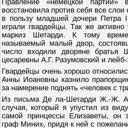
Правление «немецкой партии» 
восстановила против себя все слои 
в пользу младшей дочери Петра I
играли гвардейцы. Так же активно
маркиз Шетарди. К тому време
называемый малый двор, состояв
число входили дворяне братья Ш
цесаревны А.Г. Разумовский и лейб-х
Гвардейцы очень хорошо относились
Анны Иоановны казнило прапорщик
за намерение поднять «человек с тр
Из письма Де ла-Шетарди Ж.-Ж. Ам
случая, который я упустил из ви
самой принцессы Елизаветы, он 
граф Миних, придя к ней с пожелан