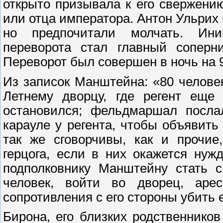
открыто призывала к его свержени
или отца императора. Антон Ульрих
но предпочитали молчать. Ини
переворота стал главный соперн
Переворот был совершен в ночь на 9
Из записок Манштейна: «80 челов
Летнему дворцу, где регент еще
остановился; фельдмаршал посл
карауле у регента, чтобы объявит
так же сговорчивы, как и прочие
герцога, если в них окажется ну
подполковнику Манштейну стать 
человек, войти во дворец, аре
сопротивления с его стороны убить 
Бирона, его близких родственников