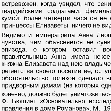
встревожен, когда увидел, что се
гвардейскими солдатами, фамиль
кумой; более четверти часа он не
принцессы Елизаветы, ничего не ви
Видимо и императрица Анна Леоп
чувства, чем объясняется ее суев
эпизода, о котором оставил в
правительница Анна имела некое 
княжна Елизавета над нею владыче
регентства своего посетив ее, осту
обстоятельство толикое сделало в
придворным дамам (из которых одн
конечно, должно будет уничтожитьс
Ф. Бюшинг «Основательно исслед
правления в доме Романова». М., 1982