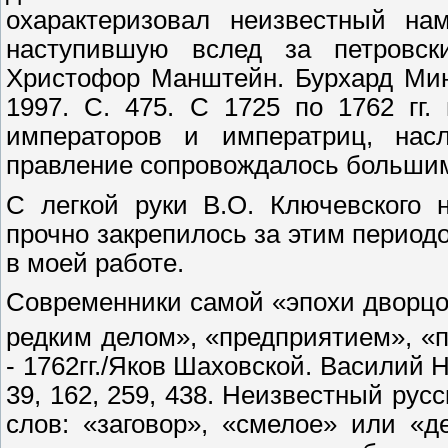
охарактеризовал неизвестный на
наступившую вслед за петровс
Христофор Манштейн. Бурхард Мин
1997. С. 475. С 1725 по 1762 гг
императоров и императриц, нас
правление сопровождалось больши
С легкой руки В.О. Ключевского 
прочно закрепилось за этим период
в моей работе.
Современники самой «эпохи дворцо
редким делом», «предприятием», «
- 1762гг./Яков Шаховской. Василий Н
39, 162, 259, 438. Неизвестный рус
слов: «заговор», «смелое» или «д