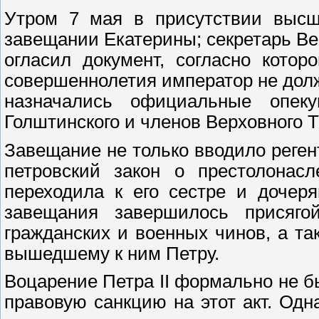
Утром 7 мая в присутствии выс
завещании Екатерины; секретарь Ве
огласил документ, согласно котор
совершеннолетия император не долж
назначались официальные опек
Голштинского и членов Верховного Т
Завещание не только вводило реген
петровский закон о престолонасл
переходила к его сестре и дочер
завещания завершилось присяго
гражданских и военных чинов, а та
вышедшему к ним Петру.
Воцарение Петра II формально не 
правовую санкцию на этот акт. Од