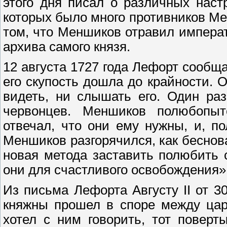
этого дня писал о различных наст
которых было много противников Ме
том, что Меншиков отравил императ
архива самого князя.
12 августа 1727 года Лефорт сообщ
его скупость дошла до крайности. О
видеть, ни слышать его. Один ра
червонцев. Меншиков полюбопыт
отвечал, что они ему нужны, и, по
Меншиков разгорячился, как беснова
новая метода заставить полюбить с
они для счастливого освобождения»
Из письма Лефорта Августу II от 3
княжны прошел в споре между цар
хотел с ним говорить, тот повер