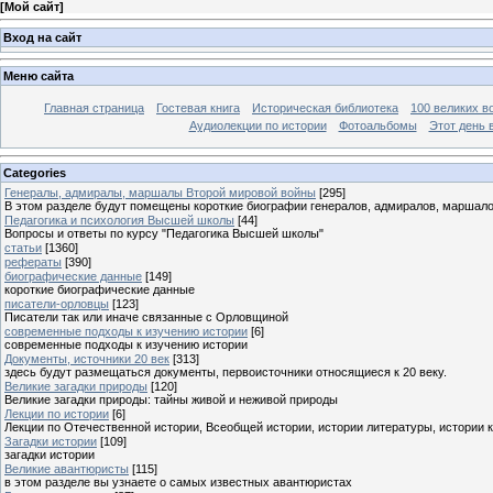
[
Мой сайт
]
Вход на сайт
Меню сайта
Главная страница
Гостевая книга
Историческая библиотека
100 великих в
Аудиолекции по истории
Фотоальбомы
Этот день 
Categories
Генералы, адмиралы, маршалы Второй мировой войны
[295]
В этом разделе будут помещены короткие биографии генералов, адмиралов, маршал
Педагогика и психология Высшей школы
[44]
Вопросы и ответы по курсу "Педагогика Высшей школы"
статьи
[1360]
рефераты
[390]
биографические данные
[149]
короткие биографические данные
писатели-орловцы
[123]
Писатели так или иначе связанные с Орловщиной
современные подходы к изучению истории
[6]
современные подходы к изучению истории
Документы, источники 20 век
[313]
здесь будут размещаться документы, первоисточники относящиеся к 20 веку.
Великие загадки природы
[120]
Великие загадки природы: тайны живой и неживой природы
Лекции по истории
[6]
Лекции по Отечественной истории, Всеобщей истории, истории литературы, истории 
Загадки истории
[109]
загадки истории
Великие авантюристы
[115]
в этом разделе вы узнаете о самых известных авантюристах