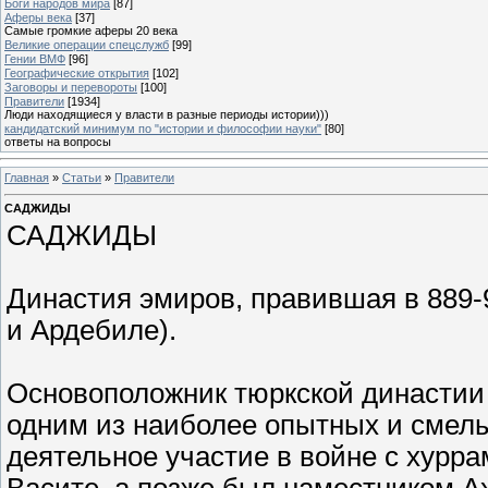
Боги народов мира
[87]
Аферы века
[37]
Самые громкие аферы 20 века
Великие операции спецслужб
[99]
Гении ВМФ
[96]
Географические открытия
[102]
Заговоры и перевороты
[100]
Правители
[1934]
Люди находящиеся у власти в разные периоды истории)))
кандидатский минимум по "истории и философии науки"
[80]
ответы на вопросы
Главная
»
Статьи
»
Правители
САДЖИДЫ
САДЖИДЫ
Династия эмиров, правившая в 889-9
и Ардебиле).
Основоположник тюркской династии
одним из наиболее опытных и смел
деятельное участие в войне с хурр