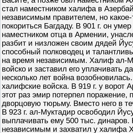
Васите, а позже был наместником Ах
стал наместником халифа в Азербай
независимым правителем, но какое-
покориться Багдаду. В 901 г. он уме
наместником отца в Армении, унасле
разбит и низложен своим дядей Йус
способный полководец и талантливы
на время независимым. Халиф ал-М
войско и заставил его уплачивать да
несколько лет война возобновилась.
халифские войска. В 919 г. у ворот
этот раз эмир потерпел поражение, 
дворцовую тюрьму. Вместо него в те
В 923 г. ал-Муктадир освободил Йус
выплачивать ему 500 тыс. динаров.
независимым и захватил у халифа Ха