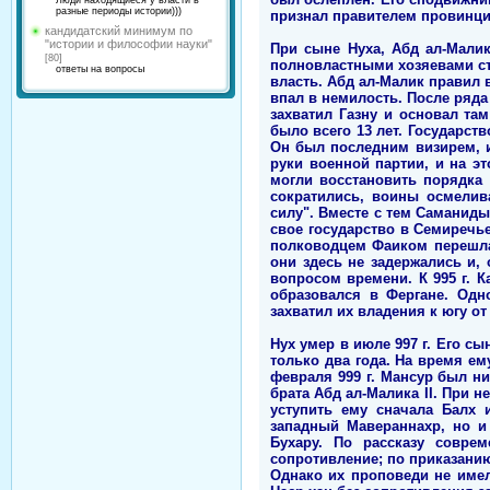
Люди находящиеся у власти в
разные периоды истории)))
признал правителем провинци
кандидатский минимум по
"истории и философии науки"
При сыне Нуха, Абд ал-Малик
[80]
полновластными хозяевами ст
ответы на вопросы
власть. Абд ал-Малик правил в
впал в немилость. После ряда
захватил Газну и основал там
было всего 13 лет. Государст
Он был последним визирем, и
руки военной партии, и на эт
могли восстановить порядка
сократились, воины осмелив
силу". Вместе с тем Саманиды
свое государство в Семиречье 
полководцем Фаиком перешла 
они здесь не задержались и,
вопросом времени. К 995 г. 
образовался в Фергане. Одн
захватил их владения к югу о
Нух умер в июле 997 г. Его с
только два года. На время ем
февраля 999 г. Мансур был н
брата Абд ал-Малика II. При 
уступить ему сначала Балх 
западный Мавераннахр, но и
Бухару. По рассказу совре
сопротивление; по приказанию
Однако их проповеди не имел