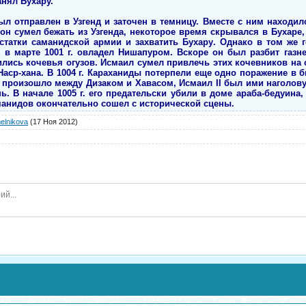
анял Бухару.
 отправлен в Узгенд и заточен в темницу. Вместе с ним находился
 сумел бежать из Узгенда, некоторое время скрывался в Бухаре, 
статки саманидской армии и захватить Бухару. Однако в том же г
 в марте 1001 г. овладел Нишапуром. Вскоре он был разбит газ
лись кочевья огузов. Исмаил сумел привлечь этих кочевников на св
аср-хана. В 1004 г. Караханиды потерпели еще одно поражение в 
произошло между Дизаком и Хавасом, Исмаил II был ими наголову 
ь. В начале 1005 г. его предательски убили в доме араба-бедуина,
манидов окончательно сошел с исторической сцены.
elnikova
(17 Ноя 2012)
е данные,
писатели орловцы,
современные подходы к изучению истории,
документы, источн