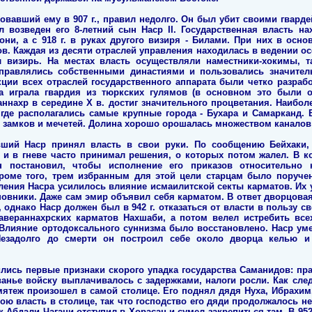
овавший ему в 907 г., правил недолго. Он был убит своими гвард
л возведен его 8-летний сын Наср II. Государственная власть на
ни, а с 918 г. в руках другого визиря - Билами. При них в осн
в. Каждая из десяти отраслей управления находилась в ведении осо
л визирь. На местах власть осуществляли наместники-хокимы, 
правлялись собственными династиями и пользовались значител
нкции всех отраслей государственного аппарата были четко разра
ра играла гвардия из тюркских гулямов (в основном это были о
нахр в середине Х в. достиг значительного процветания. Наиболе
где располагались самые крупные города - Бухара и Самарканд. 
 замков и мечетей. Долина хорошо орошалась множеством каналов и
авший Наср принял власть в свои руки. По сообщению Бейхаки,
и в гневе часто принимал решения, о которых потом жалел. В к
постановил, чтобы исполнение его приказов относительно 
роме того, трем избранным для этой цели старцам было поручен
вления Насра усилилось влияние исмаилитской секты карматов. Их 
новники. Даже сам эмир объявил себя карматом. В ответ дворцовая
 однако Наср должен был в 942 г. отказаться от власти в пользу св
мавераннахрских карматов Нахшаби, а потом велел истребить все
Влияние ортодоксального суннизма было восстановлено. Наср уме
. Незадолго до смерти он построил себе около дворца келью 
вились первые признаки скорого упадка государства Саманидов: п
анье войску выплачивалось с задержками, налоги росли. Как след
 мятеж произошел в самой столице. Его поднял дядя Нуха, Ибрахи
ою власть в столице, так что господство его дяди продолжалось н
 Абдали Чагани отступил в Хорасан и сумел закрепиться там. В 952