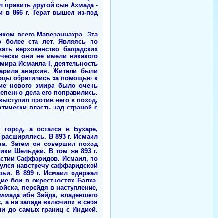
л править другой сын Ахмада -
и в 866 г. Герат вышел из-под
ником всего Мавераннахра. Эта
о более ста лет. Являясь по
ать верховенство багдадских
чески они не имели никакого
мира Исмаила I, деятельность
царила анархия. Жители были
арцы обратились за помощью к
ние нового эмира было очень
епенно дела его поправились.
 выступил против него в поход,
тически власть над страной с
 город, а остался в Бухаре,
 расширялись. В 893 г. Исмаил
на. Затем он совершил поход
ики Шельджи. В том же 893 г.
настии Саффаридов. Исмаил, по
нулся навстречу саффаридской
ьи. В 899 г. Исмаил одержал
е бои в окрестностях Балха.
йска, перейдя в наступление,
ммада ибн Зайда, владевшего
, а на западе включили в себя
ии до самых границ с Индией.