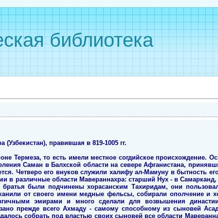
ская библиотека
(Узбекистан), правившая в 819-1005 гг.
оне Термеза, то есть имели местное согдийское происхождение. Ос
еления Саман в Балхской области на севере Афганистана, принявший
ется. Четверо его внуков служили халифу ал-Мамуну в бытность ег
ми в различные области Мавераннахра: старший Нух - в Самарканд, А
тя братья были подчинены хорасанским Тахиридам, они пользовал
анили от своего имени медные фельсы, собирали ополчение и х
ргичными эмирами и много сделали для возвышения династи
язано прежде всего Ахмаду - самому способному из сыновей Асад
далось собрать под властью своих сыновей все области Мавераннахр