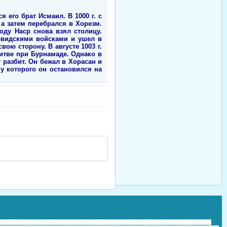
 его брат Исмаил. В 1000 г. с
а затем перебрался в Хорезм.
оду Наср снова взял столицу.
невидскими войсками и ушел в
ою сторону. В августе 1003 г.
битве при Бурнамаде. Однако в
разбит. Он бежал в Хорасан и
 у которого он остановился на
ики 20 века,
великие загадки природы,
лекции по истории,
загадки истории,
великие