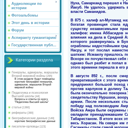
Нуха, Самарканд перешел к На
Аудиолекции по
Йакуб. Не удалось удержать в
истории
власти Саманидов.
Фотоальбомы
В 875 г. халиф ал-Мутамид на
Этот день в истории
богатая провинция стала яд
существу независимыми прав
Форум
халифов: имена Аббасидов н
влияния на дела в Средней А
Аспиранту гуманитарию
которого развернулась в Бу
Государственная публ...
ограблены недостойными град
Насру, и тот послал намест
шатким: Исмаилу пришлось по
Вскоре он почувствовал себя н
Категории раздела
однако был разбит и попал в
этого времени перешла в его р
Генералы, адмиралы, маршалы
В августе 892 г., после см
Второй мировой войны
[295]
В этом разделе будут помещены
превратившейся с этого време
короткие биографии генералов,
предпринял большой поход п
адмиралов, маршалов Второй
мировой войны
против карлуков в долину Та
была окончательно покорена У
Педагогика и психология
Высшей школы
[44]
свидетельству Нуршахи, воор
Вопросы и ответы по курсу
армии. После нескольких ст
"Педагогика Высшей школы"
победу над полководцем Амр
статьи
[1360]
Войска Амра были окружены в
рефераты
[390]
овладели принадлежавшим Са
биографические данные
Табаристаном. В итоге всех э
[149]
короткие биографические данные
весь Хорасан. На севере им 
писатели-орловцы
Сасаниды стали самой могуще
[123]