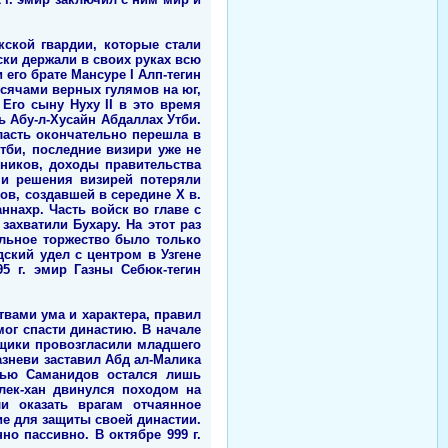
кской гвардии, которые стали
ки держали в своих руках всю
 его брате Мансуре I Алп-тегин
ысячами верных гулямов на юг,
 Его сыну Нуху II в это время
ь Абу-л-Хусайн Абдаллах Утби.
ласть окончательно перешла в
Утби, последние визири уже не
ников, доходы правительства
 и решения визирей потеряли
ов, создавшей в середине Х в.
аннахр. Часть войск во главе с
ахватили Бухару. На этот раз
ельное торжество было только
ский удел с центром в Узгене
5 г. эмир Газны Себюк-тегин
твами ума и характера, правил
мог спасти династию. В начале
рщики провозгласили младшего
азневи заставил Абд ал-Малика
стью Саманидов остался лишь
лек-хан двинулся походом на
и оказать врагам отчаянное
ие для защиты своей династии.
о пассивно. В октябре 999 г.