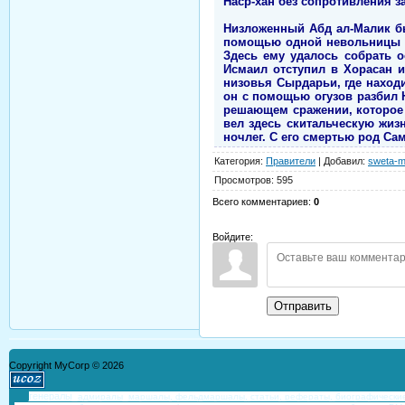
Наср-хан без сопротивления з
Низложенный Абд ал-Малик был
помощью одной невольницы он
Здесь ему удалось собрать о
Исмаил отступил в Хорасан и
низовья Сырдарьи, где находи
он с помощью огузов разбил Н
решающем сражении, которое 
вел здесь скитальческую жизн
ночлег. С его смертью род Са
Категория
:
Правители
|
Добавил
:
sweta-m
Просмотров
:
595
Всего комментариев
:
0
Войдите:
Отправить
Copyright MyCorp © 2026
генералы
,
адмиралы
,
маршалы, фельдмаршалы,
статьи,
рефераты,
биографически