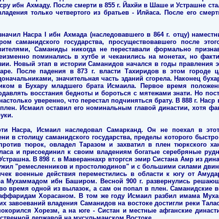
сру ибн Ахмаду. После смерти в 855 г. Йахйи в Шаше и Устрашне ста
ладения только четвертого из братьев - Илйаса. После его смерт
значил Насра I ибн Ахмада (наследовавшего в 864 г. отцу) намест
ром саманидского государства, просуществовавшего после этог
ителями, Саманиды никогда не переставали формально признав
еизменно поминались в хутбе и чеканились на монетах, но факти
зии. Новый этап в истории Саманидов начался в годы правления э
харе. После падения в 873 г. власти Тахиридов в этом городе 
оначальниками, значительная часть зданий сгорела. Наконец бух
ником в Бухару младшего брата Исмаила. Первое время положе
давлять восстания бедноты и бороться с мятежами знати. Но пост
астолько уверенно, что перестал подчиняться брату. В 888 г. Наср
 плен. Исмаил оставил его номинальным главой династии, хотя фак
уки.
ерти Насра, Исмаил наследовал Самарканд. Он не поехал в этот
ни в столицу саманидского государства, пределы которого быстро
ротив тюрок, овладел Таразом и захватил в плен тюркского ха
ласа и присоединил к своим владениям богатые серебряные рудн
страшна. В 898 г. в Мавераннахр вторгся эмир Систана Амр из ди
ужил "ремесленников и простолюдинов" и с большими силами дви
ычек военные действия переместились в области к югу от Амудар
а Мухаммадом ибн Баширом. Весной 900 г. развернулись решающи
о время одной из вылазок, а сам он попал в плен. Саманидские во
ффаридам Хорасаном. В том же году Исмаил разбил имама Муха
тих завоеваний владения Саманидов на востоке достигли реки Талас
покорился Хорезм, а на юге - Систан и местные афганские династ
ственной державой на мусульманском Востоке.