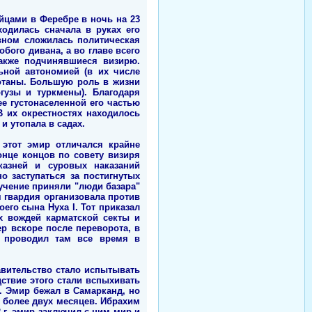
ейцами в Феребре в ночь на 23
ходилась сначала в руках его
овном сложилась политическая
бого дивана, а во главе всего
также подчинявшиеся визирю.
ьной автономией (в их числе
ботаны. Большую роль в жизни
гузы и туркмены). Благодаря
е густонаселенной его частью
В их окрестностях находилось
 утопала в садах.
 этот эмир отличался крайне
онце концов по совету визиря
казней и суровых наказаний
о заступаться за постигнутых
учение приняли "люди базара"
 гвардия организовала против
оего сына Нуха I. Тот приказал
х вождей карматской секты и
р вскоре после переворота, в
и проводил там все время в
равительство стало испытывать
ствие этого стали вспыхивать
м. Эмир бежал в Самарканд, но
е более двух месяцев. Ибрахим
 г. эмир заключил с ним мир и