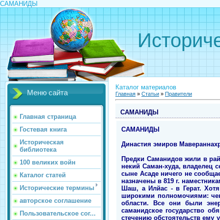
САМАНИДЫ
Историче
Каталог материалов
Меню сайта
Главная
»
Статьи
»
Правители
САМАНИДЫ
Главная страница
САМАНИДЫ
Гостевая книга
Историческая
Династия эмиров Мавераннахра 
библиотека
Предки Саманидов жили в рай
100 великих войн
некий Саман-худа, владелец с
сыне Асаде ничего не сообща
Каталог статей
назначены в 819 г. наместника
Исторические термины
Шаш, а Илйас - в Герат. Хо
широкими полномочиями: чек
авторское соглашение
области. Все они были эне
саманидское государство об
Пользовательское сог...
стечению обстоятельств ему у