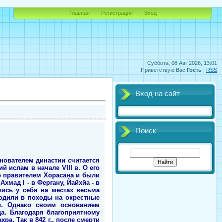
Главная
Регистрация
Вход
Суббота, 08 Авг 2026, 13:01
Приветствую Вас
Гость
|
RSS
Вход на сайт
Поиск
нователем династии считается
 ислам в начале VIII в. О его
о правителем Хорасана и были
хмад I - в Фергану, Йайхйа - в
ись у себя на местах весьма
одили в походы на окрестные
и. Однако своим основанием
а. Благодаря благоприятному
а. Так в 842 г., после смерти