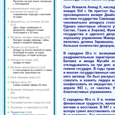
Писатели так или иначе связанные
с Орловщиной
Сын Исмаила Ахмад II, наслед
современные подходы к
января 914 г. На престол бы
изучению истории
[6]
просвещенного визиря Джайхо
современные подходы к изучению
истории
система государства Саманидо
Документы, источники 20 век
чиновничьего аппарата стоя
[313]
Однако некоторые области у
здесь будут размещаться
Систан, Газна и Хорезм). Фу
документы, первоисточники
относящиеся к 20 веку.
государства и царского дво
Великие загадки природы
хорошему управлению Маверан
[120]
Великие загадки природы: тайны
являлась долина Заравшана, 
живой и неживой природы
большое количество дворцов,
Лекции по истории
[6]
Лекции по Отечественной истории,
В середине 20-х гг. возмуж
Всеобщей истории, истории
литературы, истории культуры
раздражительным характером 
Загадки истории
[109]
Билами и амида Мусаби он 
загадки истории
откладывалось на три дня; к
Великие авантюристы
[115]
гневом государя. В годы пра
в этом разделе вы узнаете о самых
и многие государственные чи
известных авантюристах
него заговор. Он был раскрыт,
Боги народов мира
[87]
схватить и казнить лидера 
Аферы века
[37]
конфисковать их имущество. 
Самые громкие аферы 20 века
апреле 943 г., от чахотки
Великие операции спецслужб
благочестивых упражнениях.
[99]
Гении ВМФ
[96]
С середины 40-х гг. Х в. поя
Географические открытия
финансовые трудности, жалов
[102]
мятежи и восстания. В 947 г.
Заговоры и перевороты
[100]
вскоре сумел восстановить св
Правители
[1934]
был ослеплен. Его сподвижник