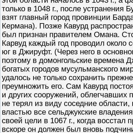
этой области началось в 1043 г., а 
только в 1048 г., после устранения 
взят главный город провинции Бард
Кермана). Позже Кавурд распростра
был признан правителем Омана. Сто
Карвуд каждый год проводил около 
юг в Джируфт. (Через него в основн
поэтому в домонгольские времена Д
богатых городов мусульманского ми
удалось не только сохранить прежне
преумножить его. Сам Кавурд постоя
и других сооружений, облегчавших 
не терял из виду соседние области,
властью все сельджукские владения
своей цели в 1067 г., когда восстал
вскоре он должен был вновь подчин