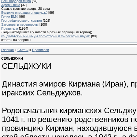
Боги народов мира
[87]
Аферы века
[37]
Самые громкие аферы 20 века
Великие операции спецслужб
[99]
Гении ВМФ
[96]
Географические открытия
[102]
Заговоры и перевороты
[100]
Правители
[1934]
Люди находящиеся у власти в разные периоды истории)))
кандидатский минимум по "истории и философии науки"
[80]
ответы на вопросы
Главная
»
Статьи
»
Правители
СЕЛЬДЖУКИ
СЕЛЬДЖУКИ
Династия эмиров Кирмана (Иран), пр
иракских Сельджуков.
Родоначальник кирманских Сельджук
1041 г. по решению родственников 
провинцию Кирман, находившуюся в