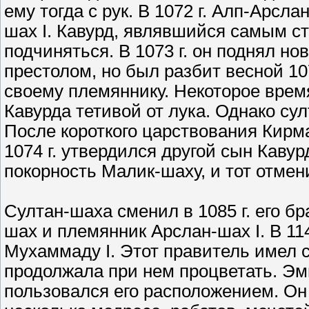
ему тогда с рук. В 1072 г. Алп-Арсл
шах I. Кавурд, являвшийся самым с
подчиняться. В 1073 г. он поднял н
престолом, но был разбит весной 107
своему племяннику. Некоторое врем
Кавурда тетивой от лука. Однако су
После короткого царствования Кирм
1074 г. утвердился другой сын Каву
покорность Малик-шаху, и тот отмен
Султан-шаха сменил в 1085 г. его б
шах и племянник Арслан-шах I. В 114
Мухаммаду I. Этот правитель имел с
продолжала при нем процветать. Эм
пользовался его расположением. Он