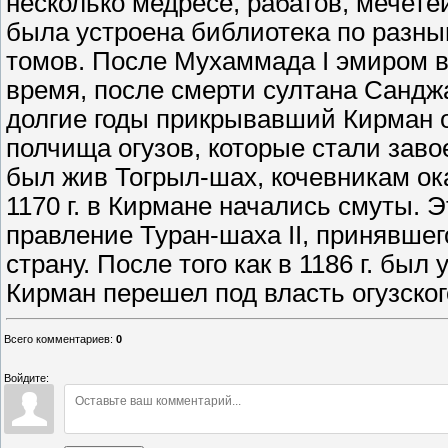
несколько медресе, рабатов, мечете
была устроена библиотека по разны
томов. После Мухаммада I эмиром в 1
время, после смерти султана Санджа
долгие годы прикрывавший Кирман о
полчища огузов, которые стали заво
был жив Тогрыл-шах, кочевникам ока
1170 г. в Кирмане начались смуты. 
правление Туран-шаха II, принявшего
страну. После того как в 1186 г. был
Кирман перешел под власть огузско
Всего комментариев
:
0
Войдите: