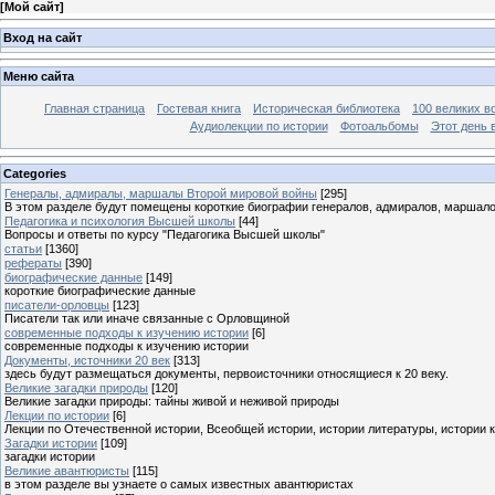
[
Мой сайт
]
Вход на сайт
Меню сайта
Главная страница
Гостевая книга
Историческая библиотека
100 великих в
Аудиолекции по истории
Фотоальбомы
Этот день 
Categories
Генералы, адмиралы, маршалы Второй мировой войны
[295]
В этом разделе будут помещены короткие биографии генералов, адмиралов, маршал
Педагогика и психология Высшей школы
[44]
Вопросы и ответы по курсу "Педагогика Высшей школы"
статьи
[1360]
рефераты
[390]
биографические данные
[149]
короткие биографические данные
писатели-орловцы
[123]
Писатели так или иначе связанные с Орловщиной
современные подходы к изучению истории
[6]
современные подходы к изучению истории
Документы, источники 20 век
[313]
здесь будут размещаться документы, первоисточники относящиеся к 20 веку.
Великие загадки природы
[120]
Великие загадки природы: тайны живой и неживой природы
Лекции по истории
[6]
Лекции по Отечественной истории, Всеобщей истории, истории литературы, истории 
Загадки истории
[109]
загадки истории
Великие авантюристы
[115]
в этом разделе вы узнаете о самых известных авантюристах