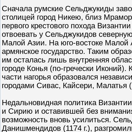
Сначала румские Сельджукиды заво
столицей город Никею, близ Мраморн
первого крестового похода Византи
отвоевать у Сельджукидов северну
Малой Азии. На юго-востоке Малой А
армянское государство. Таким обра
им осталась лишь внутренняя облас
городе Конья (по-гречески Иконий). К
части нагорья образовался незави
городами Сивас, Кайсери, Малатья (
Недальновидная политика Византии
и Сирию и оставившей без внимания
возможность вновь усилиться. Сел
Данишмендидов (1174 г.), разгроми