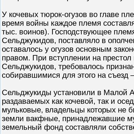
У кочевых тюрок-огузов во главе пл
время войны каждое племя составл
тыс. воинов). Господствующее плем
Сельджукидов, поставляло в ополч
оставалось у огузов основным зако
правом. При вступлении на престол 
Сельджукидов, требовалось признан
собиравшимися для этого на съезд 
Сельджукиды установили в Малой Аз
раздаваемых как кочевой, так и осе
мульковые, владельцы которых не б
земли вакфные, принадлежавшие му
земельный фонд составляли собств