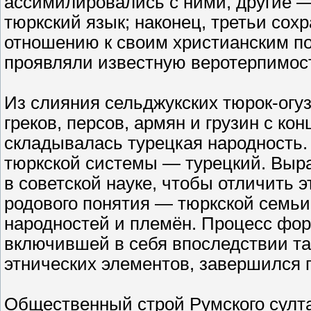
ассимилировались с ними, другие —
тюркский язык; наконец, третьи сох
отношению к своим христианским п
проявляли известную веротерпимос
Из слияния сельджукских тюрок-огу
греков, персов, армян и грузин с ко
складывалась турецкая народность
тюркской системы — турецкий. Выра
в советской науке, чтобы отличить 
родового понятия — тюркской семьи
народностей и племён. Процесс фор
включившей в себя впоследствии та
этнических элементов, завершился г
Общественный строй Румского султ