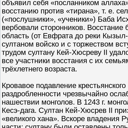
объявил себя «посланником аллаха»,
восстанию против «тирана», т. е. с
(«послушники», «ученики») Баба Ис
вербовали сторонников. Восстание
область (от Евфрата до реки Кызыл
султаном войско и с торжеством вс
трудом султану Кей-Хюсреву II удал
все участники восстания с их семь
трёхлетнего возраста.
Кровавое подавление крестьянского
раздробленности чрезвычайно ослаб
нашествии монголов. В 1243 г. монг
Кесэ-дага. Султан Кей-Хюсрев II пр
«великого хана». Вскоре владения Р
части: султану были оставлены толь