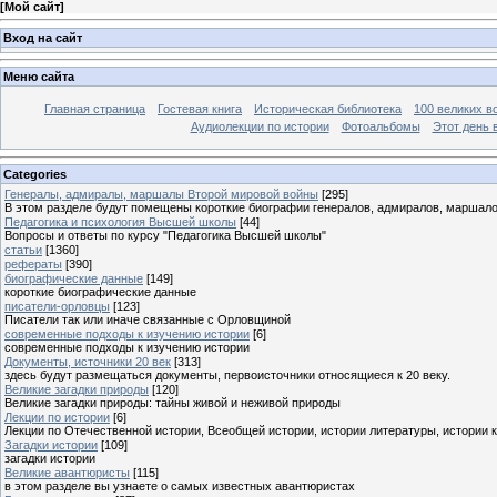
[
Мой сайт
]
Вход на сайт
Меню сайта
Главная страница
Гостевая книга
Историческая библиотека
100 великих в
Аудиолекции по истории
Фотоальбомы
Этот день 
Categories
Генералы, адмиралы, маршалы Второй мировой войны
[295]
В этом разделе будут помещены короткие биографии генералов, адмиралов, маршал
Педагогика и психология Высшей школы
[44]
Вопросы и ответы по курсу "Педагогика Высшей школы"
статьи
[1360]
рефераты
[390]
биографические данные
[149]
короткие биографические данные
писатели-орловцы
[123]
Писатели так или иначе связанные с Орловщиной
современные подходы к изучению истории
[6]
современные подходы к изучению истории
Документы, источники 20 век
[313]
здесь будут размещаться документы, первоисточники относящиеся к 20 веку.
Великие загадки природы
[120]
Великие загадки природы: тайны живой и неживой природы
Лекции по истории
[6]
Лекции по Отечественной истории, Всеобщей истории, истории литературы, истории 
Загадки истории
[109]
загадки истории
Великие авантюристы
[115]
в этом разделе вы узнаете о самых известных авантюристах