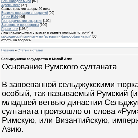
Боги народов мира
[87]
Аферы века
[37]
Самые громкие аферы 20 века
Великие операции спецслужб
[99]
Гении ВМФ
[96]
Географические открытия
[102]
Заговоры и перевороты
[100]
Правители
[1934]
Люди находящиеся у власти в разные периоды истории)))
кандидатский минимум по "истории и философии науки"
[80]
ответы на вопросы
Главная
»
Статьи
»
статьи
Сельджукское государство в Малой Азии
Основание Румского султаната
В завоеванной сельджукскими тюрк
особый, так называемый Румский (и
младшей ветвью династии Сельджуки
султаната произошло от слова «Рум
Римскую, или Византийскую, импер
Азию.