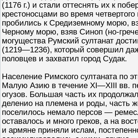
(1176 г.) и стали оттеснять их к по
крестоносцами во время четвертого 
пробились к Средиземному морю, взя
Черному морю, взяв Синоп (но-греч
могущества Румский султанат достиг
(1219—1236), который совершил даж
половцев и захватил город Судак.
Население Римского султаната по э
Малую Азию в течение XI—XIII вв. 
огузов. Большая часть их продолжал
деленио на племена и роды, часть ж
поселилось немало персов — ремесл
оставалось и много греков, а на во
и армяне приняли ислам, постепенно