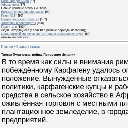
Боги народов мира
[87]
Аферы века
[37]
Самые громкие аферы 20 века
Великие операции спецслужб
[99]
Гении ВМФ
[96]
Географические открытия
[102]
Заговоры и перевороты
[100]
Правители
[1934]
Люди находящиеся у власти в разные периоды истории)))
кандидатский минимум по "истории и философии науки"
[80]
ответы на вопросы
Главная
»
Статьи
»
статьи
Третья Пуническая война. Покорение Испании
В то время как силы и внимание рим
побеждённому Карфагену удалось оп
положение. Вынужденные отказаться
политики, карфагенские купцы и ра
средства в сельское хозяйство в Аф
оживлённая торговля с местными п
плантационное земледелие, в города
предприятий.