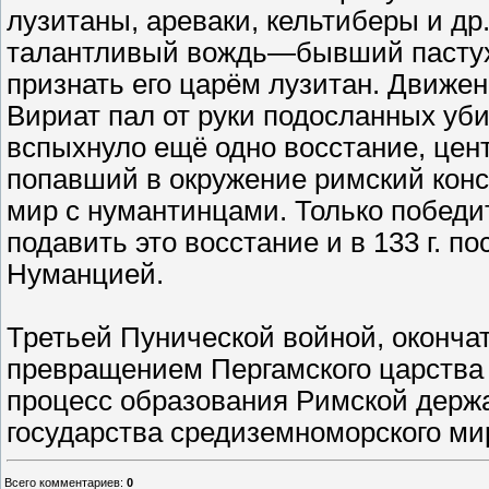
лузитаны, ареваки, кельтиберы и др. 
талантливый вождь—бывший пастух
признать его царём лузитан. Движен
Вириат пал от руки подосланных убий
вспыхнуло ещё одно восстание, цент
попавший в окружение римский кон
мир с нумантинцами. Только побед
подавить это восстание и в 133 г. 
Нуманцией.
Третьей Пунической войной, оконч
превращением Пергамского царства
процесс образования Римской держ
государства средиземноморского ми
Всего комментариев
:
0