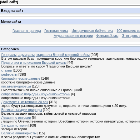
[
Мой сайт
]
Вход на сайт
Меню сайта
Главная страница
Гостевая книга
Историческая библиотека
100 великих в
Аудиолекции по истории
Фотоальбомы
Этот день 
Categories
Генералы, адмиралы, маршалы Второй мировой войны
[295]
В этом разделе будут помещены короткие биографии генералов, адмиралов, маршал
Педагогика и психология Высшей школы
[44]
Вопросы и ответы по курсу "Педагогика Высшей школы"
статьи
[1360]
рефераты
[390]
биографические данные
[149]
короткие биографические данные
писатели-орловцы
[123]
Писатели так или иначе связанные с Орловщиной
современные подходы к изучению истории
[6]
современные подходы к изучению истории
Документы, источники 20 век
[313]
здесь будут размещаться документы, первоисточники относящиеся к 20 веку.
Великие загадки природы
[120]
Великие загадки природы: тайны живой и неживой природы
Лекции по истории
[6]
Лекции по Отечественной истории, Всеобщей истории, истории литературы, истории 
Загадки истории
[109]
загадки истории
Великие авантюристы
[115]
в этом разделе вы узнаете о самых известных авантюристах