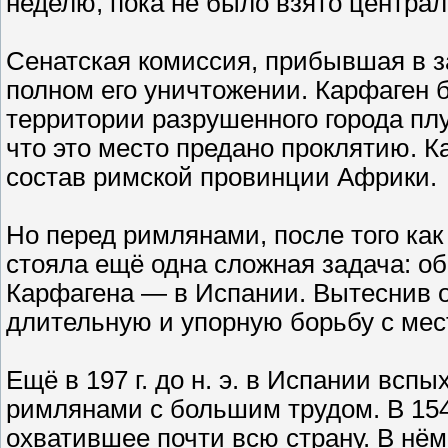
неделю, пока не было взято центра
Сенатская комиссия, прибывшая в з
полном его уничтожении. Карфаген б
территории разрушенного города плу
что это место предано проклятию. 
состав римской провинции Африки.
Но перед римлянами, после того как
стояла ещё одна сложная задача: о
Карфагена — в Испании. Вытеснив о
длительную и упорную борьбу с ме
Ещё в 197 г. до н. э. в Испании всп
римлянами с большим трудом. В 154 
охватившее почти всю страну. В нё