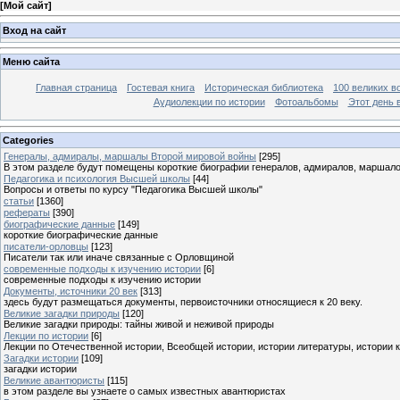
[
Мой сайт
]
Вход на сайт
Меню сайта
Главная страница
Гостевая книга
Историческая библиотека
100 великих в
Аудиолекции по истории
Фотоальбомы
Этот день 
Categories
Генералы, адмиралы, маршалы Второй мировой войны
[295]
В этом разделе будут помещены короткие биографии генералов, адмиралов, маршал
Педагогика и психология Высшей школы
[44]
Вопросы и ответы по курсу "Педагогика Высшей школы"
статьи
[1360]
рефераты
[390]
биографические данные
[149]
короткие биографические данные
писатели-орловцы
[123]
Писатели так или иначе связанные с Орловщиной
современные подходы к изучению истории
[6]
современные подходы к изучению истории
Документы, источники 20 век
[313]
здесь будут размещаться документы, первоисточники относящиеся к 20 веку.
Великие загадки природы
[120]
Великие загадки природы: тайны живой и неживой природы
Лекции по истории
[6]
Лекции по Отечественной истории, Всеобщей истории, истории литературы, истории 
Загадки истории
[109]
загадки истории
Великие авантюристы
[115]
в этом разделе вы узнаете о самых известных авантюристах