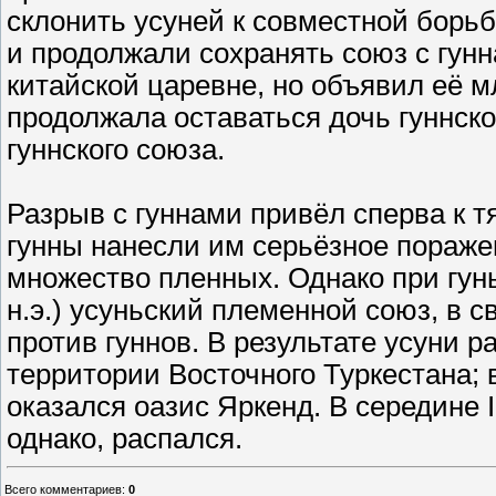
склонить усуней к совместной борьб
и продолжали сохранять союз с гун
китайской царевне, но объявил её м
продолжала оставаться дочь гуннского
гуннского союза.
Разрыв с гуннами привёл сперва к т
гунны нанесли им серьёзное поражен
множество пленных. Однако при гуньм
н.э.) усуньский племенной союз, в 
против гуннов. В результате усуни 
территории Восточного Туркестана; в
оказался оазис Яркенд. В середине I
однако, распался.
Всего комментариев
:
0