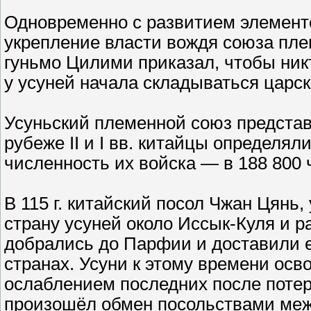
Одновременно с развитием элемент
укрепление власти вождя союза племё
гуньмо Цилими приказал, чтобы никт
у усуней начала складываться царс
Усуньский племенной союз представ
рубеже II и I вв. китайцы определял
численность их войска — в 188 800 
В 115 г. китайский посол Чжан Цянь
страну усуней около Иссык-Куля и р
добрались до Парфии и доставили 
странах. Усуни к этому времени осво
ослаблением последних после потери 
произошёл обмен посольствами меж