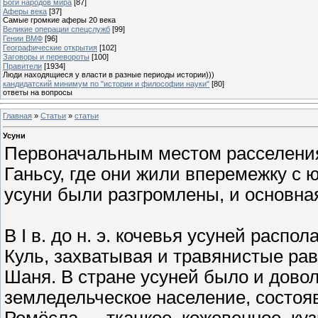
Боги народов мира
[87]
Аферы века
[37]
Самые громкие аферы 20 века
Великие операции спецслужб
[99]
Гении ВМФ
[96]
Географические открытия
[102]
Заговоры и перевороты
[100]
Правители
[1934]
Люди находящиеся у власти в разные периоды истории)))
кандидатский минимум по "истории и философии науки"
[80]
ответы на вопросы
Главная
»
Статьи
»
статьи
Усуни
Первоначальным местом расселени
Ганьсу, где они жили вперемежку с 
усуни были разгромлены, и основна
В I в. до н. э. кочевья усуней расп
Куль, захватывая и травянистые ра
Шаня. В стране усуней было и дово
земледельческое население, состоя