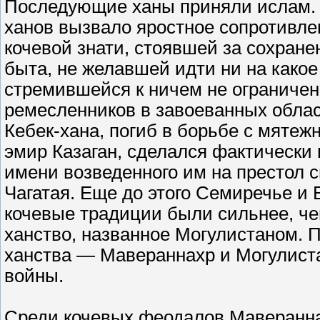
Последующие ханы приняли ислам. Э
ханов вызвало яростное сопротивле
кочевой знати, стоявшей за сохране
быта, не желавшей идти ни на како
стремившейся к ничем не ограничен
ремесленников в завоеванных облас
Кебек-хана, погиб в борьбе с мятежно
эмир Казаган, сделался фактически
имени возведенного им на престол с
Чагатая. Еще до этого Семиречье и 
кочевые традиции были сильнее, че
ханство, названное Могулистаном. П
ханства — Мавераннахр и Могулист
войны.
Среди кочевых феодалов Мавераннах