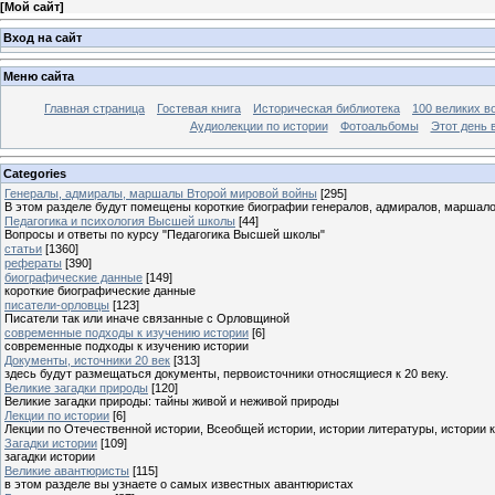
[
Мой сайт
]
Вход на сайт
Меню сайта
Главная страница
Гостевая книга
Историческая библиотека
100 великих в
Аудиолекции по истории
Фотоальбомы
Этот день 
Categories
Генералы, адмиралы, маршалы Второй мировой войны
[295]
В этом разделе будут помещены короткие биографии генералов, адмиралов, маршал
Педагогика и психология Высшей школы
[44]
Вопросы и ответы по курсу "Педагогика Высшей школы"
статьи
[1360]
рефераты
[390]
биографические данные
[149]
короткие биографические данные
писатели-орловцы
[123]
Писатели так или иначе связанные с Орловщиной
современные подходы к изучению истории
[6]
современные подходы к изучению истории
Документы, источники 20 век
[313]
здесь будут размещаться документы, первоисточники относящиеся к 20 веку.
Великие загадки природы
[120]
Великие загадки природы: тайны живой и неживой природы
Лекции по истории
[6]
Лекции по Отечественной истории, Всеобщей истории, истории литературы, истории 
Загадки истории
[109]
загадки истории
Великие авантюристы
[115]
в этом разделе вы узнаете о самых известных авантюристах