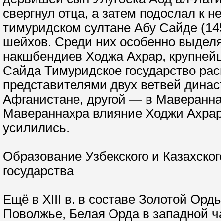
свергнул отца, а затем подослал к н
тимуридском султане Абу Сайде (1
шейхов. Среди них особенно выделя
накшбендиев Ходжа Ахрар, крупней
Сайда Тимуридское государство расп
представителями двух ветвей динас
Афганистане, другой — в Маверанна
Мавераннахра влияние Ходжи Ахрар
усилились.
Образование Узбекского и Казахског
государства
Ещё в XIII в. в составе Золотой Ор
Поволжье, Белая Орда в западной ч