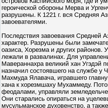
островов Каспийского моря, где и ум
героической обороны Мерва и Урген
разрушены. К 1221 г. вся Средняя А
завоевателями.
Последствия завоевания Средней А
характер. Разрушены были замечат
оазиса, Хорезма и других районов. У
лежали в развалинах. Для управле
Мавераннахра великий хан Угэдэй п
назначил состоявшего на службе у Ч
Махмуда Ялавача, игравшего главну
хана к хорезмшаху Мухаммеду. Пот
феодалами, управляли земледельче
Они старались опираться на уцеле
мусульманское духовенство, а также