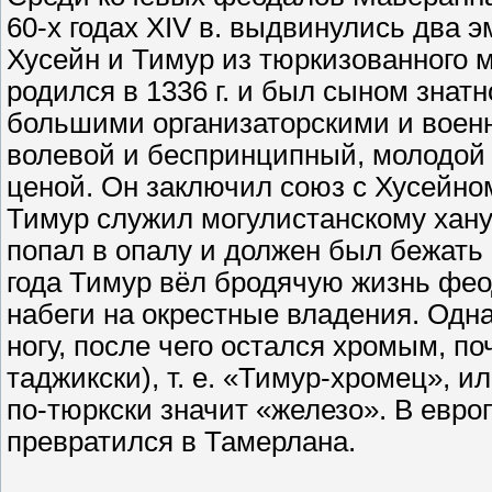
60-х годах XIV в. выдвинулись два
Хусейн и Тимур из тюркизованного 
родился в 1336 г. и был сыном знатн
большими организаторскими и воен
волевой и беспринципный, молодой
ценой. Он заключил союз с Хусейно
Тимур служил могулистанскому хану
попал в опалу и должен был бежать
года Тимур вёл бродячую жизнь фео
набеги на окрестные владения. Одн
ногу, после чего остался хромым, п
таджикски), т. е. «Тимур-хромец», 
по-тюркски значит «железо». В евр
превратился в Тамерлана.