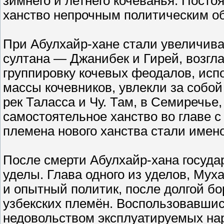
зимнего и летнего кочеванья. Пост
ханство непрочным политическим о
При Абулхайр-хане стали увеличива
султана — Джанибек и Гирей, возгл
группировку кочевых феодалов, исп
массы кочевников, увлекли за собо
рек Таласса и Чу. Там, в Семиречье,
самостоятельное ханство во главе с
племена нового ханства стали имен
После смерти Абулхайр-хана госуда
уделы. Глава одного из уделов, Му
и опытный политик, после долгой б
узбекских племён. Воспользовавш
недовольством эксплуатируемых нар