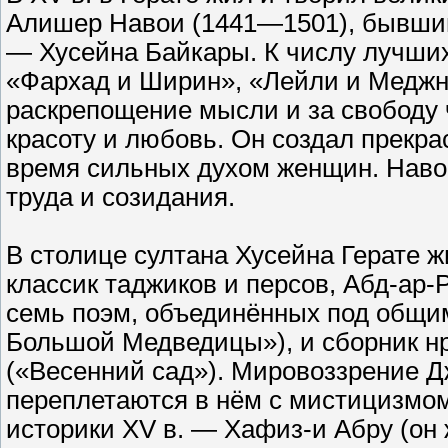
Алишер Навои (1441—1501), бывший
— Хусейна Байкары. К числу лучши
«Фархад и Ширин», «Лейли и Меджну
раскрепощение мысли и за свободу 
красоту и любовь. Он создал прекр
время сильных духом женщин. Навои
труда и созидания.
В столице султана Хусейна Герате 
классик таджиков и персов, Абд-ар
семь поэм, объединённых под общи
Большой Медведицы»), и сборник н
(«Весенний сад»). Мировоззрение 
переплетаются в нём с мистицизмом
историки XV в. — Хафиз-и Абру (он 