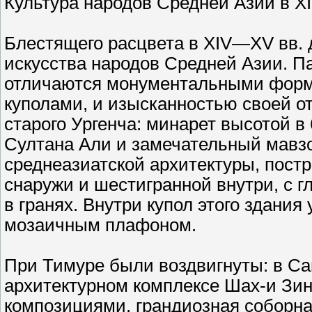
Культура народов Средней Азии в X
Блестящего расцвета в XIV—XV вв. 
искусства народов Средней Азии. П
отличаются монументальными форма
куполами, и изысканностью своей от
старого Ургенча: минарет высотой в
Султана Али и замечательный мавз
среднеазиатской архитектуры, пост
снаружи и шестигранной внутри, с
в гранях. Внутри купол этого здани
мозаичным плафоном.
При Тимуре были воздвигнуты: в С
архитектурном комплексе Шах-и Зи
композициями, грандиозная соборн