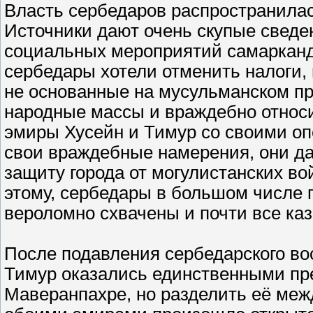
Власть сербедаров распространилас
Источники дают очень скупые сведен
социальных мероприятий самарканд
сербедары хотели отменить налоги,
не основанные на мусульманском пр
народные массы и враждебно относил
эмиры Хусейн и Тимур со своими о
свои враждебные намерения, они дал
защиту города от могулистанских во
этому, сербедары в большом числе 
вероломно схвачены и почти все ка
После подавления сербедарского во
Тимур оказались единственными пр
Маверанпахре, но разделить её межд