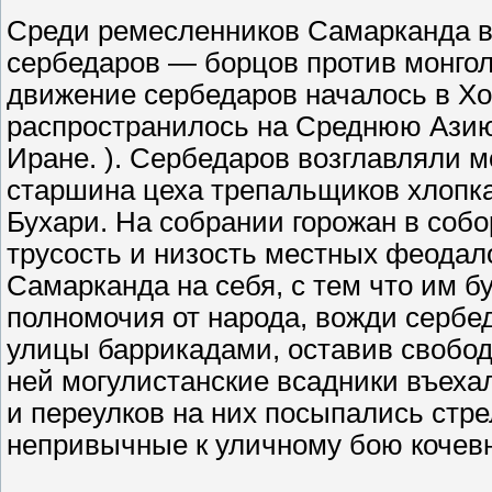
Среди ремесленников Самарканда в 
сербедаров — борцов против монгол
движение сербедаров началось в Хор
распространилось на Среднюю Азию.
Иране. ). Сербедаров возглавляли 
старшина цеха трепальщиков хлопка 
Бухари. На собрании горожан в соб
трусость и низость местных феодал
Самарканда на себя, с тем что им б
полномочия от народа, вожди сербе
улицы баррикадами, оставив свобод
ней могулистанские всадники въехали
и переулков на них посыпались стре
непривычные к уличному бою кочевни