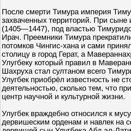
После смерти Тимура империя Тимур
захваченных территорий. При сыне 
(1405—1447), под властью Тимуридо
Ирач. Преемники Тимура прекратил
потомков Чингис-хана и сами приня
столицу в город Герат, а Маверанна
Улугбеку который правил в Маверанн
Шахруха стал султаном всего Тимури
Улугбек приобрёл известность не ст
деятельностью, сколько тем, что п
центр научной и культурной жизни.
Улугбек враждебно относился к мус
дервишеским орденам и навлек на с
дервишей сын Улугбека Абд ал-Лат