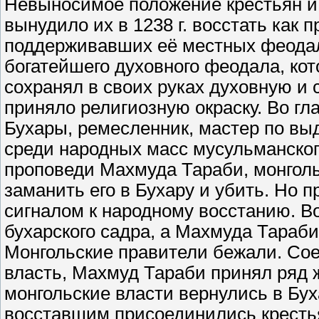
Невыносимое положение крестьян и 
вынудило их в 1238 г. восстать как п
поддерживавших её местных феодало
богатейшего духовного феодала, кот
сохранял в своих руках духовную и 
приняло религиозную окраску. Во гл
Бухары, ремесленник, мастер по вы
среди народных масс мусульманског
проповеди Махмуда Тараби, монгол
заманить его в Бухару и убить. Но
сигналом к народному восстанию. В
бухарского садра, а Махмуда Тараб
Монгольские правители бежали. Сое
власть, Махмуд Тараби принял ряд ж
монгольские власти вернулись в Буха
восставшим присоединились крестья