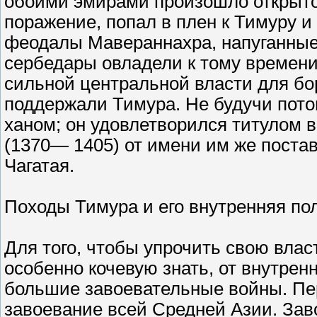
обоими эмирами произошло открыто
поражение, попал в плен к Тимуру и
феодалы Мавераннахра, напуганные
сербедары овладели к тому времени
сильной центральной власти для б
поддержали Тимура. Не будучи потом
ханом; он удовлетворился титулом в
(1370— 1405) от имени им же постав
Чагатая.
Походы Тимура и его внутренняя по
Для того, чтобы упрочить свою вла
особенно кочевую знать, от внутре
большие завоевательные войны. Пе
завоевание всей Средней Азии. Заво