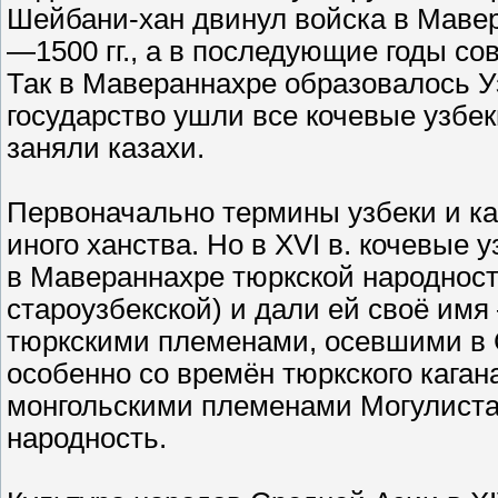
Шейбани-хан двинул войска в Мавер
—1500 гг., а в последующие годы с
Так в Мавераннахре образовалось У
государство ушли все кочевые узбек
заняли казахи.
Первоначально термины узбеки и ка
иного ханства. Но в XVI в. кочевые
в Мавераннахре тюркской народност
староузбекской) и дали ей своё имя
тюркскими племенами, осевшими в 
особенно со времён тюркского каган
монгольскими племенами Могулистан
народность.