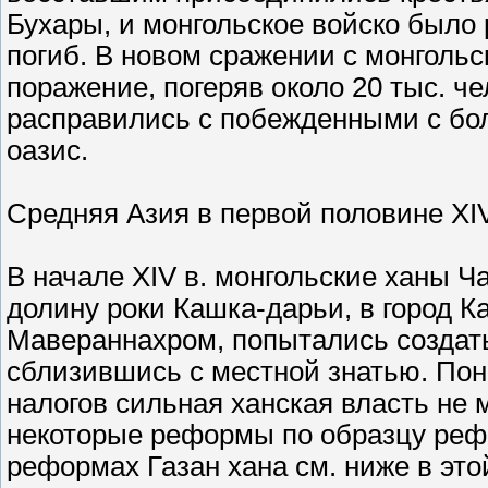
Бухары, и монгольское войско было 
погиб. В новом сражении с монголь
поражение, погеряв около 20 тыс. ч
расправились с побежденными с бо
оазис.
Средняя Азия в первой половине XIV
В начале XIV в. монгольские ханы 
долину роки Кашка-дарьи, в город Ка
Мавераннахром, попытались создать
сблизившись с местной знатью. Пон
налогов сильная ханская власть не 
некоторые реформы по образцу рефо
реформах Газан хана см. ниже в этой