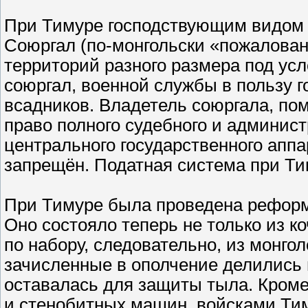
При Тимуре господствующим видом 
Союргал (по-монгольски «пожалова
территорий разного размера под ус
союргал, военной службы в пользу 
всадников. Владетель союргала, по
право полного судебного и админис
центрального государственного апп
запрещён. Податная система при Ти
При Тимуре была проведена реформ
Оно состояло теперь не только из к
по набору, следовательно, из монгол
зачисленные в ополчение делились н
оставалась для защиты тыла. Кром
и стенобитных машин, войсками Ти