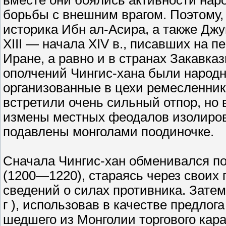
вместе они боялись активности нар
борьбы с внешним врагом. Поэтому,
историка Ибн ал-Асира, а также Джу
XIII — начала XIV в., писавших на п
Иране, а равно и в странах Закавка
ополчений Чингис-хана были народн
организованные в цехи ремесленник
встретили очень сильный отпор, но 
измены местных феодалов изолиров
подавлены монголами поодиночке.
Сначала Чингис-хан обменивался 
(1200—1220), стараясь через своих 
сведений о силах противника. Затем
г ), использовав в качестве предло
шедшего из Монголии торгового кар