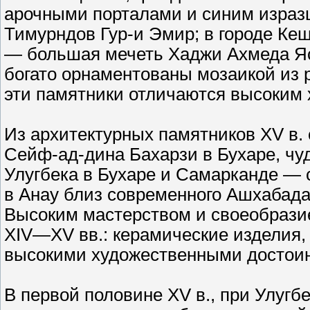
арочными порталами и синим израз
Тимурндов Гур-и Эмир; в городе Кеш
— большая мечеть Хаджи Ахмеда Яс
богато орнаментованы мозаикой из 
эти памятники отличаются высоким
Из архитектурных памятников XV в.
Сейф-ад-дина Бахарзи в Бухаре, чу
Улугбека в Бухаре и Самарканде — 
в Анау близ современного Ашхабада
Высоким мастерством и своеобразие
XIV—XV вв.: керамические изделия, 
высокими художественными достоин
В первой половине XV в., при Улугб