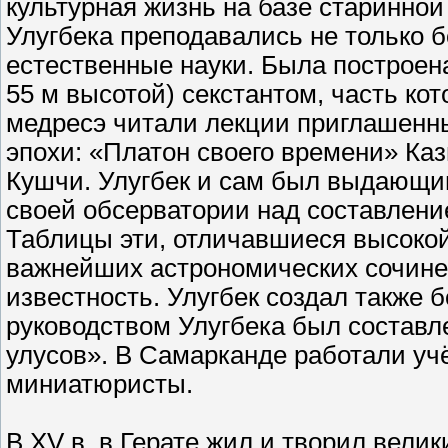
культурная жизнь на базе старинной
Улугбека преподавались не только б
естественные науки. Была построен
55 м высотой) секстантом, часть ко
медресэ читали лекции приглашенн
эпохи: «Платон своего времени» Ка
Кушчи. Улугбек и сам был выдающим
своей обсерватории над составлени
Таблицы эти, отличавшиеся высокой
важнейших астрономических сочине
известность. Улугбек создал также
руководством Улугбека был составл
улусов». В Самарканде работали уч
миниатюристы.
В XV в. в Герате жил и творил вели