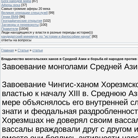
Боги народов мира
[87]
Аферы века
[37]
Самые громкие аферы 20 века
Великие операции спецслужб
[99]
Гении ВМФ
[96]
Географические открытия
[102]
Заговоры и перевороты
[100]
Правители
[1934]
Люди находящиеся у власти в разные периоды истории)))
кандидатский минимум по "истории и философии науки"
[80]
ответы на вопросы
Главная
»
Статьи
»
статьи
Владычество монгольских ханов в Средней Азии и борьба её народов против
Завоевание монголами Средней Аз
Завоевание Чингис-ханом Хорезмско
властью к началу XIII в. Среднюю А
мере объяснялось его внутренней с
знати и феодальная раздробленност
Хорезмшах не доверял своим вассал
вассалы враждовали друг с другом 