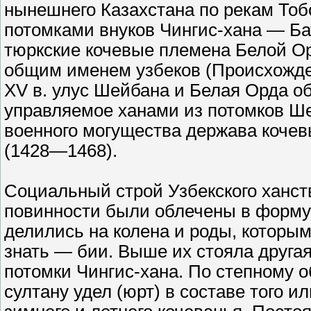
нынешнего Казахстана по рекам Тоб
потомками внуков Чингис-хана — Ба
тюркские кочевые племена Белой О
общим именем узбеков (Происхожден
XV в. улус Шейбана и Белая Орда об
управляемое ханами из потомков Ше
военного могущества держава кочев
(1428—1468).
Социальный строй Узбекского ханс
повинности были облечены в форму
делились на колена и роды, котор
знать — бии. Выше их стояла другая
потомки Чингис-хана. По степному 
султану удел (юрт) в составе того и