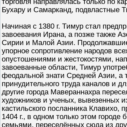
торговля направлялась только по к
Бухару и Самарканд, подвластные Т
Начиная с 1380 г. Тимур стал пред
завоевания Ирана, а позже также Аз
Сирии и Малой Азии. Продолжавшиес
упорное сопротивление народов все
опустошениями и жестокостями, на
завоеванные области, Тимур употре
феодальной знати Средней Азии, а 
принудительного труда каналов и дл
другие города Мавераннахра пересе
художников и ученых, вывезенных из
кастильского посланника Клавихо, 
1404 г., в одном только этом городе
семьями, переселённых сюда из дру