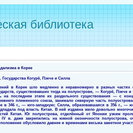
ская библиотека
одализма в Корее
. Государства Когурё, Пэкче и Силла
ений в Корее шло медленно и неравномерно в разных частях 
дарств, существовавших тогда на полуострове, — Когурё, Пэкче и
ь на последнем этапе их раздельного существования — с конца
древнего племенного союза, занимало северную часть полуостро
е в 346 г., — юго-западную; Силла, образовавшаяся в 356 г., — ю
дпадала под власть Китая. В ней издавна жило довольно многочи
тей Китая. Юг полуострова, отделённый от Японии узким прол
 IV в. даже закрепились на южной оконечности полуострова, о
 положение обусловило давнее и временами весьма заметное участ