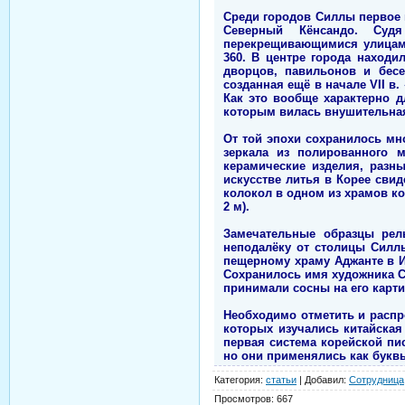
Среди городов Силлы первое 
Северный Кёнсандо. Суд
перекрещивающимися улицами
360. В центре города наход
дворцов, павильонов и бесе
созданная ещё в начале VII 
Как это вообще характерно д
которым вилась внушительная
От той эпохи сохранилось мн
зеркала из полированного 
керамические изделия, разн
искусстве литья в Корее сви
колокол в одном из храмов ко
2 м).
Замечательные образцы рель
неподалёку от столицы Силл
пещерному храму Аджанте в И
Сохранилось имя художника Со
принимали сосны на его карти
Необходимо отметить и распр
которых изучались китайская 
первая система корейской пи
но они применялись как буквы 
Категория
:
статьи
|
Добавил
:
Сотрудница
Просмотров
:
667