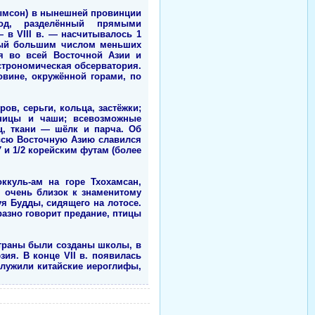
Кымсон) в нынешней провинции
од, разделённый прямыми
в VIII в. — насчитывалось 1
нный большим числом меньших
ся во всей Восточной Азии и
строномическая обсерватория.
овине, окружённой горами, по
в, серьги, кольца, застёжки;
ьницы и чаши; всевозможные
ц, ткани — шёлк и парча. Об
 всю Восточную Азию славился
 и 1/2 корейским футам (более
ккуль-ам на горе Тхохамсан,
 очень близок к знаменитому
я Будды, сидящего на лотосе.
разно говорит предание, птицы
страны были созданы школы, в
зия. В конце VII в. появилась
служили китайские иероглифы,