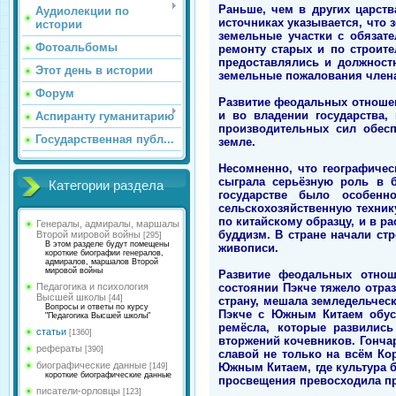
Раньше, чем в других царств
Аудиолекции по
источниках указывается, что 
истории
земельные участки с обязат
Фотоальбомы
ремонту старых и по строите
предоставлялись и должностн
Этот день в истории
земельные пожалования член
Форум
Развитие феодальных отношен
и во владении государства,
Аспиранту гуманитарию
производительных сил обесп
Государственная публ...
земле.
Несомненно, что географиче
сыграла серьёзную роль в 
Категории раздела
государстве было особен
сельскохозяйственную техник
по китайскому образцу, и в р
Генералы, адмиралы, маршалы
буддизм. В стране начали ст
Второй мировой войны
[295]
В этом разделе будут помещены
живописи.
короткие биографии генералов,
адмиралов, маршалов Второй
мировой войны
Развитие феодальных отнош
состоянии Пэкче тяжело отраз
Педагогика и психология
Высшей школы
[44]
страну, мешала земледельчес
Вопросы и ответы по курсу
Пэкче с Южным Китаем обусл
"Педагогика Высшей школы"
ремёсла, которые развилис
статьи
[1360]
вторжений кочевников. Гонча
рефераты
[390]
славой не только на всём Ко
биографические данные
Южным Китаем, где культура б
[149]
короткие биографические данные
просвещения превосходила пра
писатели-орловцы
[123]