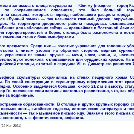
место занимала столица государства — Кёнчжу (позднее — город 
я по сохранившимся описаниям, это был большой гор
 на кварталы, которых в период наибольшего расцвета города — 
ился «Лунный замок» — так назывался главный дворец, окружё
док. На территории дворцового района находилась славившая
в. «Башня для наблюдения звёзд» — древнейшая в Восточной Азии а
ля городов-крепостей в Корее, столица была расположена в котл
 каменная стена с башнями-фортами.
ого предметов. Среди них — золотые украшения для головных уборо
металла с литым узором на обратной стороне; медные курил
ые украшения из яшмы; оружие — мечи, ножи, копья, и, наконе
детельствуют колокола, отливавшиеся для буддийских храмов. На
рейской столицы, отлитый в середине VII в. Диаметр его равнялся 7
ефной скульптуры сохранились на стенах пещерного храма Со
ы. По своей конструкции и скульптурному оформлению этот храм
ндии. Особенно выделяется большая, около 21/2 м в высоту, стату
р Го, писавшего свои картины настолько реалистично, что, как об
не за подлинные.
остранение образованности. В столице и других крупных городах 
письменность, китайские кодексы, историческая литература и поэ
сьменности — так называемое письмо иду. Знаками этого письма 
слогового, т. е. фонетического, алфавита.
(12 Ноя 2011)