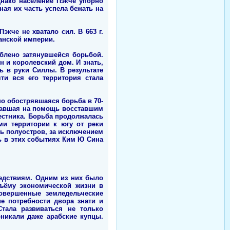
нако население Пэкче упорно
ая их часть успела бежать на
кче не хватало сил. В 663 г.
Танской империи.
аблено затянувшейся борьбой.
 и королевский дом. И знать,
ь в руки Силлы. В результате
чти вся его территория стала
но обострявшаяся борьба в 70-
славшая на помощь восставшим
местника. Борьба продолжалась
ми территории к югу от реки
сь полуостров, за исключением
ь в этих событиях Ким Ю Сина
едствиям. Одним из них было
дъёму экономической жизни в
совершенные земледельческие
е потребности двора знати и
Стала развиваться не только
оникали даже арабские купцы.