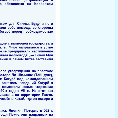
ла обстановка на Корейском
иком для Силлы. Будучи не в
чили себе помощь со стороны
 Когурё перед необходимостью
щие с империей государства и
делы. Флот направился в устье
Пэкче предприняли наступление
тливый полководец — Ылчи Мун
ания в самом Китае заставили
осле утверждения на престоле
аторе Ли Ши-мине (Тайцзуне),
ск Когурё под командованием
я занятием владений Когурё в
м помешали новые вторжения
0-х годов VII в. На этот раз
сажена на территории Пэкче,
везён в Китай, где он вскоре и
ась Япония. Потеряв в 562 г.
мощи Пэкче они направили на