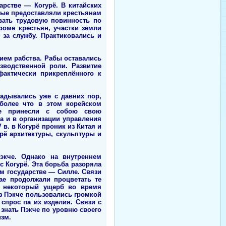
арстве — Когурё. В китайских
орые предоставляли крестьянам
вать трудовую повинность по
роме крестьян, участки земли
 за службу. Практиковались и
ием рабства. Рабы оставались
зводственной роли. Развитие
фактически прикреплённого к
адывались уже с давних пор,
более что в этом корейском
ые принесли с собою свою
а и в организации управления
в. в Когурё проник из Китая и
рё архитектуры, скульптуры и
экче. Однако на внутреннем
с Когурё. Эта борьба разоряла
м государстве — Силле. Связи
ае продолжали процветать те
н некоторый ущерб во время
з Пэкче пользовались громкой
спрос па их изделия. Связи с
 знать Пэкче по уровню своего
изм.