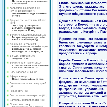
Писатели так или иначе связанные
Силла, занимавшая юго-восто
с Орловщиной
Эта отсталость вызывалась
современные подходы к
феодальной страны Восточной
изучению истории
[6]
ступени общественного развит
современные подходы к изучению
истории
Документы, источники 20 век
Однако с V в. положение в С
[313]
со стороны Когурё — самого с
здесь будут размещаться
Когурё, Силла оказалась вын
документы, первоисточники
относящиеся к 20 веку.
развившихся в Когурё и в Пэкч
Великие загадки природы
[120]
Великие загадки природы: тайны
Укрепление внешнего положен
живой и неживой природы
Японская племенная знать и
Лекции по истории
[6]
корейских государств и нео
Лекции по Отечественной истории,
отмечается вторжение воор
Всеобщей истории, истории
литературы, истории культуры
продолжались и впредь.
Загадки истории
[109]
загадки истории
Борьба Силлы и Пэкче с Ког
Великие авантюристы
[115]
борьба привела к ослаблению
в этом разделе вы узнаете о самых
страны. Силла вновь начала 
известных авантюристах
японских завоевателей изгнал
Боги народов мира
[87]
Аферы века
[37]
В это время в Силле происх
Самые громкие аферы 20 века
феодальная земельная собст
Великие операции спецслужб
государству иного управл
[99]
централизации управления.
Гении ВМФ
[96]
административных делений и
Географические открытия
устройства, близкие к тем, ко
[102]
Заговоры и перевороты
[100]
В первой половине VI в. в С
Правители
[1934]
правящем доме. Централизо