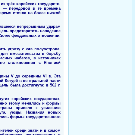
з трёх корейских государств.
я — передовой в те времена
время стояла на более низкой
ргавшееся непрерывным ударам
 цель предотвратить нападение
 Силле феодальных отношений,
ть угрозу с юга полуострова.
 для вмешательства в борьбу
асных набегов, в источниках
 но столкновения с Японией
ины V до середины VI в. Эта
й Когурё в центральной части
ль была достигнута: в 562 г.
гих корейских государствах,
енно этому менялись и формы
страны привело к усилению
уга, уезды. Названия новых
лись формы государственного
ителей среди знати и в самом
ействовала централизации и