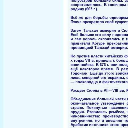
полуостров большие силы, з
сопротивлялось. В конечном 
родину (663 г.).
Всё же для борьбы одновреме
Пэкче прекратило своё сущест
Затем Танская империя и Сил
Ещё больше его силу подорва
и сам король склонялись к т
правители Когурё прекратили
провинцией Танской империи.
Но против власти китайских ф
х годах VII в. привела к бо
свои войска. В 676 г. они ов
ещё некоторое время. В рез
Тэдонган. Ещё до этого войск
лишь северной его окраины, 
— полководца и фактического
Расцвет Силлы в VII—VIII вв. 
Объединение большей части 
окончательное утверждение 
стране. Покинутые населени
орудия. Развились ремёсла,
чиновничества: производств
внутренняя, но и внешняя то
Арабские источники этого вре