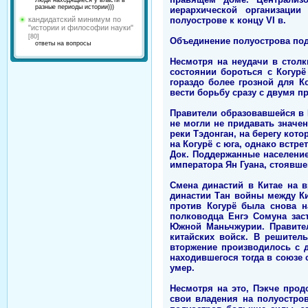
Люди находящиеся у власти в
разные периоды истории)))
иерархической организации
полуострове к концу VI в.
кандидатский минимум по
"истории и философии науки"
[80]
Объединение полуострова по
ответы на вопросы
Несмотря на неудачи в стол
состоянии бороться с Когур
гораздо более грозной для К
вести борьбу сразу с двумя п
Правители образовавшейся в 
не могли не придавать значен
реки Тэдонган, на берегу кот
на Когурё с юга, однако вст
Док. Поддержанные население
императора Ян Гуана, стоявшег
Смена династий в Китае на в
династии Тан войны между Ки
против Когурё была снова н
полководца Енгэ Сомуна заст
Южной Маньчжурии. Правите
китайских войск. В решитель
вторжение производилось с 
находившегося тогда в союзе с
умер.
Несмотря на это, Пэкче прод
свои владения на полуостро