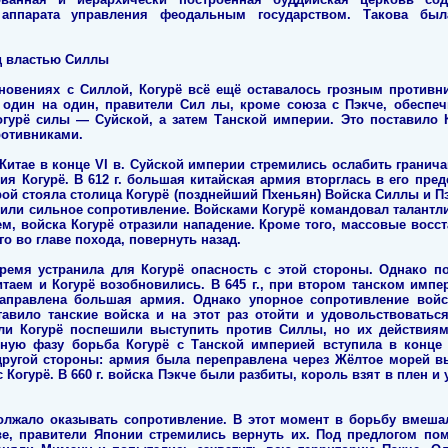
 аппарата управления феодальным государством. Такова бы
д властью Силлы
кновениях с Силлой, Когурё всё ещё оставалось грозным противн
ё один на один, правители Сил лы, кроме союза с Пэкче, обеспе
огурё силы — Суйской, а затем Танской империи. Это поставило
ротивниками.
Китае в конце VI в. Суйской империи стремились ослабить гранича
ия Когурё. В 612 г. большая китайская армия вторглась в его пре
орой стояла столица Когурё (позднейший Пхеньян) Войска Силлы и 
ретили сильное сопротивление. Войсками Когурё командовал талан
м, войска Когурё отразили нападение. Кроме того, массовые восст
о во главе похода, повернуть назад.
ремя устранила для Когурё опасность с этой стороны. Однако п
таем и Когурё возобновились. В 645 г., при втором танском импер
аправлена большая армия. Однако упорное сопротивление вой
авило танские войска и на этот раз отойти и удовольствоватьс
ли Когурё поспешили выступить против Силлы, но их действия
ную фазу борьба Когурё с Танской империей вступила в конце 5
другой стороны: армия была переправлена через Жёлтое морей вы
 Когурё. В 660 г. войска Пэкче были разбиты, король взят в плен и у
олжало оказывать сопротивление. В этот момент в борьбу вмешал
ве, правители Японии стремились вернуть их. Под предлогом по