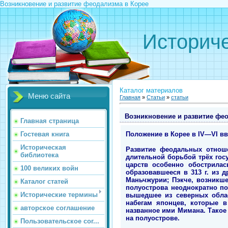
Возникновение и развитие феодализма в Корее
Историче
Каталог материалов
Меню сайта
Главная
»
Статьи
»
статьи
Возникновение и развитие фе
Главная страница
Положение в Корее в IV—VI вв
Гостевая книга
Историческая
Развитие феодальных отнош
библиотека
длительной борьбой трёх госу
царств особенно обострилас
100 великих войн
образовавшееся в 313 г. из 
Маньчжурии; Пэкче, возникше
Каталог статей
полуострова неоднократно по
Исторические термины
вышедшее из северных облас
набегам японцев, которые в
авторское соглашение
названное ими Мимана. Такое
на полуострове.
Пользовательское сог...