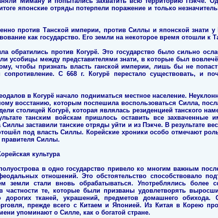
аняли Миману и попытались захватить всю территорию Пэкче. Од
итоге японские отряды потерпели поражение и только незначительн
нно против Танской империи, против Силлы и японской знати у Пэ
вование как государство. Его земли на некоторое время отошли к 
ла обратились против Когурё. Это государство было сильно осл
ли усобицы между представителями знати, в которые был вовлечён
ому, чтобы признать власть ганской империи, лишь бы не попаст
 сопротивление. С 668 г. Когурё перестало существовать, и по
еодалов в Когурё начало подниматься местное население. Неуклон
льшому восстанию, которым поспешила воспользоваться Силла, по
ладели столицей Когурё, которая являлась резиденцией танского на
ультате танским войскам пришлось оставить все захваченные и
а Силлы заставили танские отряды уйти и из Пэкче. В результате ве
отошёл под власть Силлы. Корейские хроники особо отмечают рол
 правителя Силлы.
Корейская культура
полуострова в одно государство привело ко многим важным посл
феодальных отношений. Это обстоятельство способствовало по
ем земли стали вновь обрабатываться. Употреблялись более 
 в частности те, которые были призваны удовлетворять выросши
о дорогих тканей, украшений, предметов домашнего обихода. 
рговля, прежде всего с Китаем и Японией. Из Китая в Корею пр
мени упоминают о Силле, как о богатой стране.