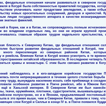
ах, феодальные отношения начали развиваться в северном госуд
земля в Когурё была собственностью правителей государства, кот
ельством уплачивать налог продуктами земледелия, а также отбы
льству новых оросительных сооружений, дворцов и крепостей. К
ым лицам государственного аппарата в качестве вознаграждения
ам знатных фамилий.
ий в Корее, как и в Китае, не сопровождалось полным исчезновен
 и во владении отдельных лиц, но они не играли крупной прои
ечивалось главным образом трудом надельного крестьянства, 
ская близость к Северному Китаю, где феодальные отношения скл
более быстром развитии феодальных отношений в Когурё, тем 
но много переселенцев из северных районов Китая, котор
у и ремёсла. Влияние Китая в Когурё можно усмотреть в те времен
аспространении китайской образованности. В последнюю четверть IV 
роиться храмы и монастыри. С этим было связано развитие в Когу
ений наблюдалось и в юго-западном корейском государстве П
илась почти непрекращавшаяся в течение целого столетия борьба 
кому труду, вынуждала население искать себе прибежище в соседне
овили особенное развитие в Пэкче ремёсел, ибо в Южном Кит
ь ещё в Ханьской империи. В Северном Китае им был нанесё
ры, ткачи, оружейники, плотники, судостроители, вышивальщицы и
рейском полуострове, но и в Японии, предъявлявшей постоянный 
ыла в это время выше, чем в Северном Китае, привели к тому, что
вящие слои Когурё и Силльи в конце IV в. в Пэкче появился будд