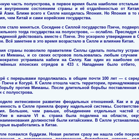
чную часть полуострова, в первое время была наиболее отсталым и
 и внутренним состоянием страны и её отдалённостью от Кита
 Азии. Ближе всего к Силле находилась Япония. Но Япония в то 
ия, чем Китай и сами корейские государства.
илле стало меняться. Соседнее с Силлой государство Пэкче, подве
ильного тогда государства на полуострове, — ослабло. Преследуя
ужденной действовать вместе с Пэкче. Это ускорило утверждение в
е. Всё заметнее в это время возрастало в Силле и влияние Китая.
ия страны позволило правителям Силлы сделать попытку устрани
 из Миманы, и со своих островов пользовалась любым случаем
днократно устраивала набеги на Силлу. Как один из наиболее оп
ужённых японских отрядов в 433 г. Нападение было отбито,
урё с перерывами продолжалась в общем почти 100 лет — с серед
 Пэкче и Когурё. К Силле отошла часть территории, принадлежавше
борьбу против Миманы. После длительной борьбы поставленная це
и с полуострова.
одило интенсивное развитие феодальных отношений. Как и в дру
венность в Силле приняла форму надельной системы. Соответств
ения. Большее, чем раньше, объединение отдельных частей 
 Уже в начале VI в. страна была поделена на области, окр
 наименования должностей были китайскими. В Силле устанавлива
торые выработались в Китае.
илле появился буддизм. Новая религия сразу же нашла себе покров
ванная и иерархически построенная буддийская церковь сод