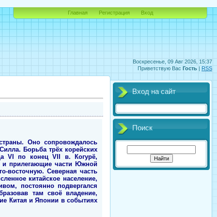
Главная
Регистрация
Вход
Воскресенье, 09 Авг 2026, 15:37
Приветствую Вас
Гость
|
RSS
Вход на сайт
Поиск
страны. Оно сопровождалось
 Силла. Борьба трёх корейских
 VI по конец VII в. Когурё,
ва и прилегающие части Южной
го-восточную. Северная часть
сленное китайское население,
ивом, постоянно подвергался
бразовав там своё владение,
ие Китая и Японии в событиях