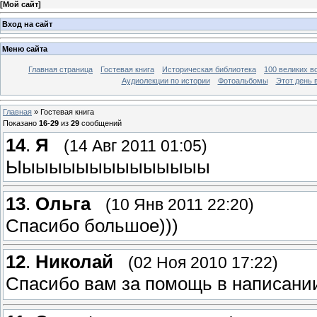
[
Мой сайт
]
Вход на сайт
Меню сайта
Главная страница
Гостевая книга
Историческая библиотека
100 великих в
Аудиолекции по истории
Фотоальбомы
Этот день 
Главная
»
Гостевая книга
Показано
16
-
29
из
29
сообщений
14
.
Я
(14 Авг 2011 01:05)
Ыыыыыыыыыыыыыыы
13
.
Ольга
(10 Янв 2011 22:20)
Спасибо большое)))
12
.
Николай
(02 Ноя 2010 17:22)
Спасибо вам за помощь в написани