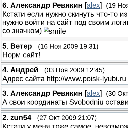
6
.
Александр Ревякин
[
alex
]
(19 Но
Кстати если нужно скинуть что-то из
нужно войти на сайт под своим логи
со значком)
5
.
Ветер
(16 Ноя 2009 19:31)
Норм сайт!
4
.
Андрей
(03 Ноя 2009 12:45)
Адрес сайта http://www.poisk-lyubi.ru
3
.
Александр Ревякин
[
alex
]
(30 Окт
А свои координаты Svobodniu остав
2
.
zun54
(27 Окт 2009 21:07)
Кстати у меня тоже самое, невозмож