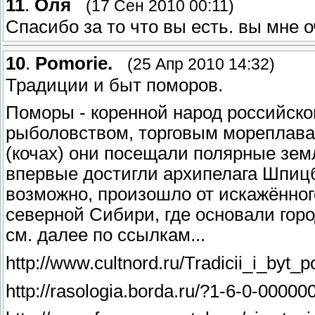
11
.
Оля
(17 Сен 2010 00:11)
Спасибо за то что вы есть. вы мне 
10
.
Pomorie.
(25 Апр 2010 14:32)
Традиции и быт поморов.
Поморы - коренной народ российско
рыболовством, торговым мореплава
(кочах) они посещали полярные земл
впервые достигли архипелага Шпицб
возможно, произошло от искажённого
северной Сибири, где основали горо
см. далее по ссылкам...
http://www.cultnord.ru/Tradicii_i_byt_
http://rasologia.borda.ru/?1-6-0-000