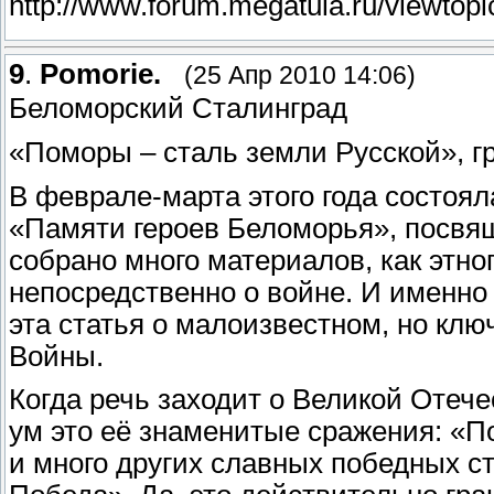
http://www.forum.megatula.ru/viewto
9
.
Pomorie.
(25 Апр 2010 14:06)
Беломорский Сталинград
«Поморы – сталь земли Русской», г
В феврале-марта этого года состоя
«Памяти героев Беломорья», посвя
собрано много материалов, как этно
непосредственно о войне. И именно
эта статья о малоизвестном, но кл
Войны.
Когда речь заходит о Великой Отече
ум это её знаменитые сражения: «П
и много других славных победных с