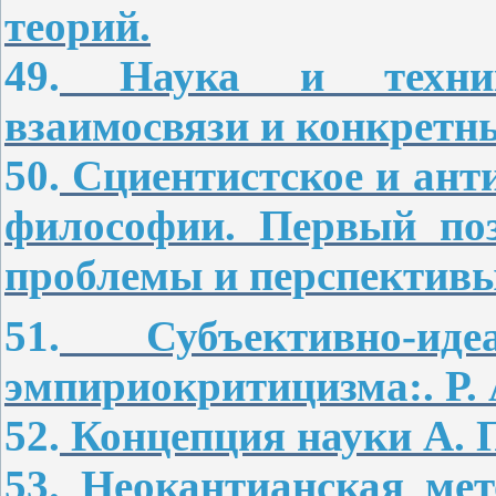
теорий.
49.
Наука и техник
взаимосвязи и конкретн
50.
Сциентистское и анти
философии. Первый поз
проблемы и перспективы
51.
Субъективно-идеа
эмпириокритицизма:. Р. 
52.
Концепция науки А. 
53.
Неокантианская мет