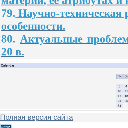
материи, ее атрибутах и
79.
Научно-техническая р
особенности.
80.
Актуальные пробле
20 в.
Calendar
Пн
Вт
3
4
10
11
17
18
24
25
31
Полная версия сайта