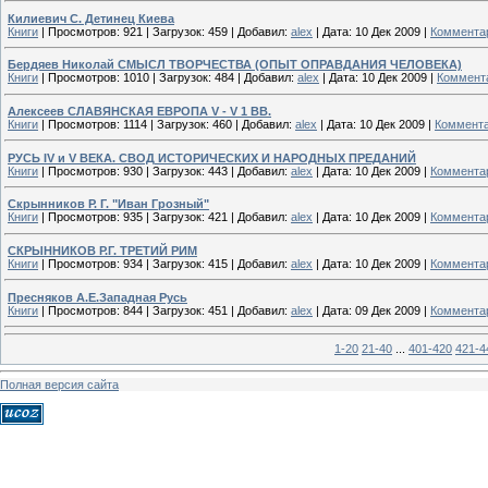
Килиевич С. Детинец Киева
Книги
|
Просмотров:
921
|
Загрузок:
459
|
Добавил:
alex
|
Дата:
10 Дек 2009
|
Комментар
Бердяев Николай СМЫСЛ ТВОРЧЕСТВА (ОПЫТ ОПРАВДАНИЯ ЧЕЛОВЕКА)
Книги
|
Просмотров:
1010
|
Загрузок:
484
|
Добавил:
alex
|
Дата:
10 Дек 2009
|
Коммента
Алексеев СЛАВЯНСКАЯ ЕВРОПА V - V 1 ВВ.
Книги
|
Просмотров:
1114
|
Загрузок:
460
|
Добавил:
alex
|
Дата:
10 Дек 2009
|
Коммента
РУСЬ IV и V ВЕКА. СВОД ИСТОРИЧЕСКИХ И НАРОДНЫХ ПРЕДАНИЙ
Книги
|
Просмотров:
930
|
Загрузок:
443
|
Добавил:
alex
|
Дата:
10 Дек 2009
|
Комментар
Скрынников Р. Г. "Иван Грозный"
Книги
|
Просмотров:
935
|
Загрузок:
421
|
Добавил:
alex
|
Дата:
10 Дек 2009
|
Комментар
СКРЫННИКОВ Р.Г. ТРЕТИЙ РИМ
Книги
|
Просмотров:
934
|
Загрузок:
415
|
Добавил:
alex
|
Дата:
10 Дек 2009
|
Комментар
Пресняков А.Е.Западная Русь
Книги
|
Просмотров:
844
|
Загрузок:
451
|
Добавил:
alex
|
Дата:
09 Дек 2009
|
Комментар
1-20
21-40
...
401-420
421-4
Полная версия сайта