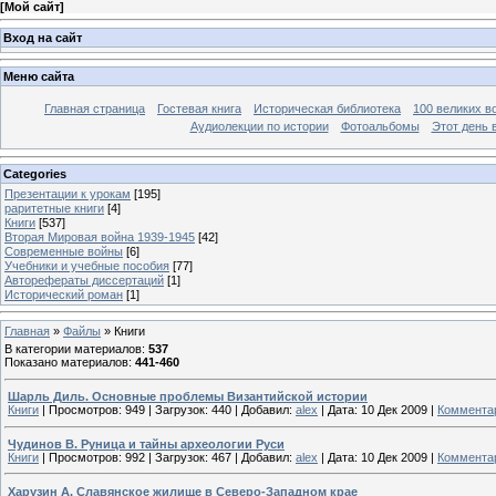
[
Мой сайт
]
Вход на сайт
Меню сайта
Главная страница
Гостевая книга
Историческая библиотека
100 великих в
Аудиолекции по истории
Фотоальбомы
Этот день 
Categories
Презентации к урокам
[195]
раритетные книги
[4]
Книги
[537]
Вторая Мировая война 1939-1945
[42]
Современные войны
[6]
Учебники и учебные пособия
[77]
Авторефераты диссертаций
[1]
Исторический роман
[1]
Главная
»
Файлы
» Книги
В категории материалов
:
537
Показано материалов
:
441-460
Шарль Диль. Основные проблемы Византийской истории
Книги
|
Просмотров:
949
|
Загрузок:
440
|
Добавил:
alex
|
Дата:
10 Дек 2009
|
Комментар
Чудинов В. Руница и тайны археологии Руси
Книги
|
Просмотров:
992
|
Загрузок:
467
|
Добавил:
alex
|
Дата:
10 Дек 2009
|
Комментар
Харузин А. Славянское жилище в Северо-Западном крае