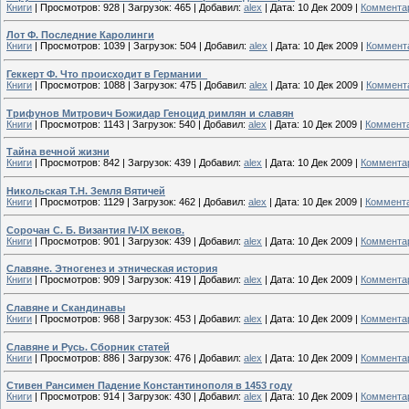
Книги
|
Просмотров:
928
|
Загрузок:
465
|
Добавил:
alex
|
Дата:
10 Дек 2009
|
Комментар
Лот Ф. Последние Каролинги
Книги
|
Просмотров:
1039
|
Загрузок:
504
|
Добавил:
alex
|
Дата:
10 Дек 2009
|
Коммента
Геккерт Ф. Что происходит в Германии_
Книги
|
Просмотров:
1088
|
Загрузок:
475
|
Добавил:
alex
|
Дата:
10 Дек 2009
|
Коммента
Трифунов Митрович Божидар Геноцид римлян и славян
Книги
|
Просмотров:
1143
|
Загрузок:
540
|
Добавил:
alex
|
Дата:
10 Дек 2009
|
Коммента
Тайна вечной жизни
Книги
|
Просмотров:
842
|
Загрузок:
439
|
Добавил:
alex
|
Дата:
10 Дек 2009
|
Комментар
Никольская Т.Н. Земля Вятичей
Книги
|
Просмотров:
1129
|
Загрузок:
462
|
Добавил:
alex
|
Дата:
10 Дек 2009
|
Коммента
Сорочан С. Б. Византия IV-IX веков.
Книги
|
Просмотров:
901
|
Загрузок:
439
|
Добавил:
alex
|
Дата:
10 Дек 2009
|
Комментар
Славяне. Этногенез и этническая история
Книги
|
Просмотров:
909
|
Загрузок:
419
|
Добавил:
alex
|
Дата:
10 Дек 2009
|
Комментар
Славяне и Скандинавы
Книги
|
Просмотров:
968
|
Загрузок:
453
|
Добавил:
alex
|
Дата:
10 Дек 2009
|
Комментар
Славяне и Русь. Сборник статей
Книги
|
Просмотров:
886
|
Загрузок:
476
|
Добавил:
alex
|
Дата:
10 Дек 2009
|
Комментар
Стивен Рансимен Падение Константинополя в 1453 году
Книги
|
Просмотров:
914
|
Загрузок:
430
|
Добавил:
alex
|
Дата:
10 Дек 2009
|
Комментар