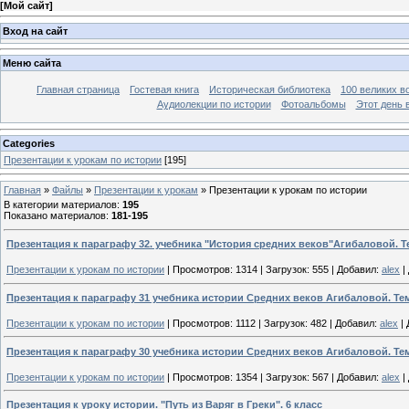
[
Мой сайт
]
Вход на сайт
Меню сайта
Главная страница
Гостевая книга
Историческая библиотека
100 великих в
Аудиолекции по истории
Фотоальбомы
Этот день 
Categories
Презентации к урокам по истории
[195]
Главная
»
Файлы
»
Презентации к урокам
» Презентации к урокам по истории
В категории материалов
:
195
Показано материалов
:
181-195
Презентация к параграфу 32. учебника "История средних веков"Агибаловой. Т
Презентации к урокам по истории
|
Просмотров:
1314
|
Загрузок:
555
|
Добавил:
alex
|
Презентация к параграфу 31 учебника истории Средних веков Агибаловой. Тема
Презентации к урокам по истории
|
Просмотров:
1112
|
Загрузок:
482
|
Добавил:
alex
|
Презентация к параграфу 30 учебника истории Средних веков Агибаловой. Тем
Презентации к урокам по истории
|
Просмотров:
1354
|
Загрузок:
567
|
Добавил:
alex
|
Презентация к уроку истории. "Путь из Варяг в Греки". 6 класс