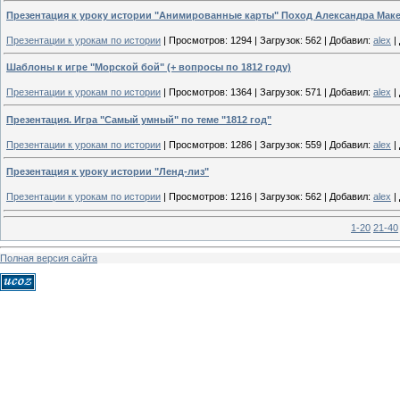
Презентация к уроку истории "Анимированные карты" Поход Александра Мак
Презентации к урокам по истории
|
Просмотров:
1294
|
Загрузок:
562
|
Добавил:
alex
|
Шаблоны к игре "Морской бой" (+ вопросы по 1812 году)
Презентации к урокам по истории
|
Просмотров:
1364
|
Загрузок:
571
|
Добавил:
alex
|
Презентация. Игра "Самый умный" по теме "1812 год"
Презентации к урокам по истории
|
Просмотров:
1286
|
Загрузок:
559
|
Добавил:
alex
|
Презентация к уроку истории "Ленд-лиз"
Презентации к урокам по истории
|
Просмотров:
1216
|
Загрузок:
562
|
Добавил:
alex
|
1-20
21-40
Полная версия сайта