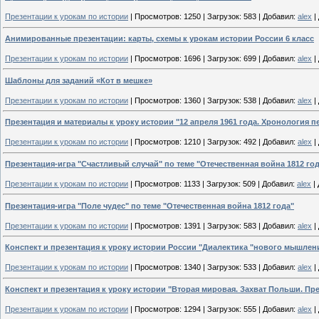
Презентации к урокам по истории
|
Просмотров:
1250
|
Загрузок:
583
|
Добавил:
alex
|
Анимированные презентации: карты, схемы к урокам истории России 6 класс
Презентации к урокам по истории
|
Просмотров:
1696
|
Загрузок:
699
|
Добавил:
alex
|
Шаблоны для заданий «Кот в мешке»
Презентации к урокам по истории
|
Просмотров:
1360
|
Загрузок:
538
|
Добавил:
alex
|
Презентация и материалы к уроку истории "12 апреля 1961 года. Хронология п
Презентации к урокам по истории
|
Просмотров:
1210
|
Загрузок:
492
|
Добавил:
alex
|
Презентация-игра "Счастливый случай" по теме "Отечественная война 1812 го
Презентации к урокам по истории
|
Просмотров:
1133
|
Загрузок:
509
|
Добавил:
alex
|
Презентация-игра "Поле чудес" по теме "Отечественная война 1812 года"
Презентации к урокам по истории
|
Просмотров:
1391
|
Загрузок:
583
|
Добавил:
alex
|
Конспект и презентация к уроку истории России "Диалектика "нового мышлени
Презентации к урокам по истории
|
Просмотров:
1340
|
Загрузок:
533
|
Добавил:
alex
|
Конспект и презентация к уроку истории "Вторая мировая. Захват Польши. Пр
Презентации к урокам по истории
|
Просмотров:
1294
|
Загрузок:
555
|
Добавил:
alex
|