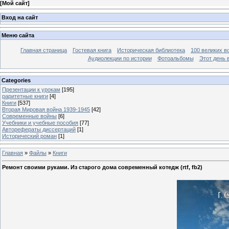
[
Мой сайт
]
Вход на сайт
Меню сайта
Главная страница
Гостевая книга
Историческая библиотека
100 великих в
Аудиолекции по истории
Фотоальбомы
Этот день 
Categories
Презентации к урокам
[195]
раритетные книги
[4]
Книги
[537]
Вторая Мировая война 1939-1945
[42]
Современные войны
[6]
Учебники и учебные пособия
[77]
Авторефераты диссертаций
[1]
Исторический роман
[1]
Главная
»
Файлы
»
Книги
Ремонт своими руками. Из старого дома современный котедж (rtf, fb2)