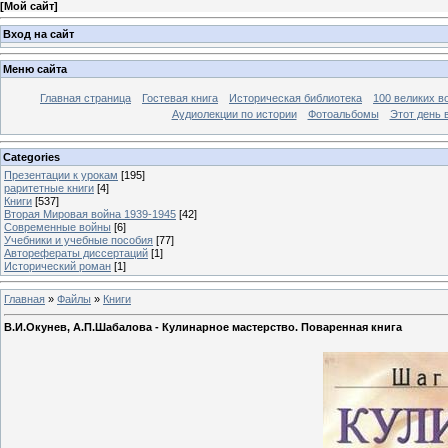
[
Мой сайт
]
Вход на сайт
Меню сайта
Главная страница
Гостевая книга
Историческая библиотека
100 великих в
Аудиолекции по истории
Фотоальбомы
Этот день 
Categories
Презентации к урокам
[195]
раритетные книги
[4]
Книги
[537]
Вторая Мировая война 1939-1945
[42]
Современные войны
[6]
Учебники и учебные пособия
[77]
Авторефераты диссертаций
[1]
Исторический роман
[1]
Главная
»
Файлы
»
Книги
В.И.Окунев, А.П.Шабалова - Кулинарное мастерство. Поваренная книга