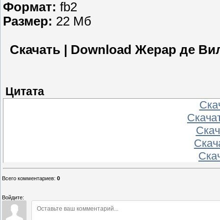
Формат:
fb2
Размер:
22 Мб
Скачать | Download Жерар де Ви
Цитата
Скач
Скачат
Скач
Скача
Скач
Всего комментариев
:
0
Войдите: