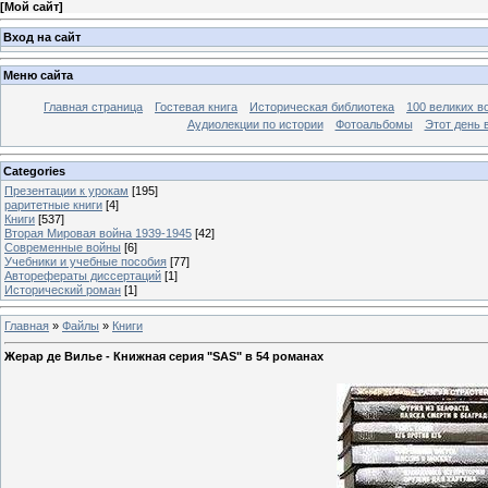
[
Мой сайт
]
Вход на сайт
Меню сайта
Главная страница
Гостевая книга
Историческая библиотека
100 великих в
Аудиолекции по истории
Фотоальбомы
Этот день 
Categories
Презентации к урокам
[195]
раритетные книги
[4]
Книги
[537]
Вторая Мировая война 1939-1945
[42]
Современные войны
[6]
Учебники и учебные пособия
[77]
Авторефераты диссертаций
[1]
Исторический роман
[1]
Главная
»
Файлы
»
Книги
Жерар де Вилье - Книжная серия "SAS" в 54 романах