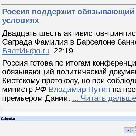
Россия поддержит обязывающий 
условиях
Двадцать шесть активистов-гринпи
Саграда Фамилия в Барселоне
банн
БалтИнфо.ru
22:19
Россия готова по итогам конференц
обязывающий политический
докуме
Киотскому протоколу, но при соблю
министр
РФ
Владимир Путин
на пре
премьером Дании.
...
Читать дальше
Calendar
Пн
Вт