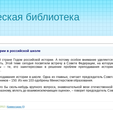
ская библиотека
рии в российской школе
стране Годом российской истории. А потому особое внимание уделяется
ь. Этой теме сегодня посвятили встречу в Совете Федерации, на котору
ры – те, кто заинтересован в решении проблем преподавания истори
.
подавания истории в школе. Одна из главных, считает председатель Сове
ников – 150. Из них 103 одобрены Министерством образования.
го бы сколь-нибудь крупного вопроса, знаменательной вехи отечественной
-разному, вплоть до взаимоисключающих оценок», – говорит председатель С
 2012
|
Комментарии (0)