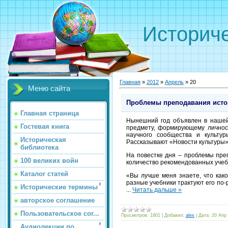
Историче
Главная
»
2012
»
Апрель
»
20
Меню сайта
Проблемы преподавания исто
Главная страница
Нынешний год объявлен в нашей 
Гостевая книга
предмету, формирующему личност
научного сообщества и культу
Историческая
Рассказывают «Новости культуры»
библиотека
На повестке дня – проблемы пре
100 великих войн
количество рекомендованных учеб
Каталог статей
«Вы лучше меня знаете, что како
разные учебники трактуют его по
Исторические термины
...
Читать дальше »
авторское соглашение
Пользовательское сог...
Просмотров:
1801
|
Добавил:
alex
|
Дата:
20 Апр
Аудиолекции по