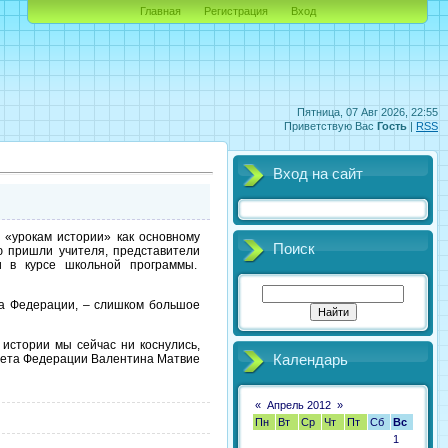
Главная
Регистрация
Вход
Пятница, 07 Авг 2026, 22:55
Приветствую Вас
Гость
|
RSS
Вход на сайт
 «урокам истории» как основному
Поиск
ю пришли учителя, представители
и в курсе школьной программы.
та Федерации, – слишком большое
 истории мы сейчас ни коснулись,
овета Федерации Валентина Матвие
Календарь
«
Апрель 2012
»
Пн
Вт
Ср
Чт
Пт
Сб
Вс
1