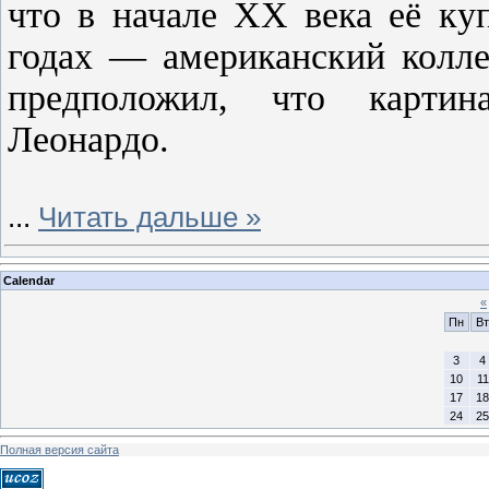
что в начале XX века её ку
годах — американский колле
предположил, что картин
Леонардо.
...
Читать дальше »
Calendar
«
Пн
Вт
3
4
10
11
17
18
24
25
Полная версия сайта