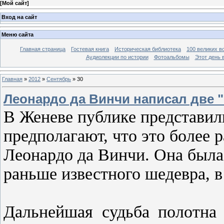
[
Мой сайт
]
Вход на сайт
Меню сайта
Главная страница
Гостевая книга
Историческая библиотека
100 великих в
Аудиолекции по истории
Фотоальбомы
Этот день 
Главная
»
2012
»
Сентябрь
»
30
Леонардо да Винчи написал две
В Женеве публике представил
предполагают, что это более 
Леонардо да Винчи. Она была
раньше известного шедевра, в
Дальнейшая судьба полотна 