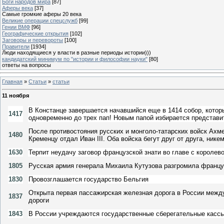
Боги народов мира
[87]
Аферы века
[37]
Самые громкие аферы 20 века
Великие операции спецслужб
[99]
Гении ВМФ
[96]
Географические открытия
[102]
Заговоры и перевороты
[100]
Правители
[1934]
Люди находящиеся у власти в разные периоды истории)))
кандидатский минимум по "истории и философии науки"
[80]
ответы на вопросы
Главная
»
Статьи
»
статьи
11 ноября
В Констанце завершается начавшийся еще в 1414 собор, котор
1417
одновременно до трех пап! Новым папой избирается представи
После противостояния русских и монголо-татарских войск Ахме
1480
Кременцу отдал Иван III. Оба войска бегут друг от друга, ник
1630
Терпит неудачу заговор французской знати во главе с короле
1805
Русская армия генерала Михаила Кутузова разгромила францу
1830
Провозглашается государство Бельгия
Открыта первая пассажирская железная дорога в России меж
1837
дороги
1843
В России учреждаются государственные сберегательные касс