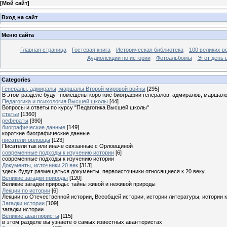
[
Мой сайт
]
Вход на сайт
Меню сайта
Главная страница
Гостевая книга
Историческая библиотека
100 великих в
Аудиолекции по истории
Фотоальбомы
Этот день 
Categories
Генералы, адмиралы, маршалы Второй мировой войны
[295]
В этом разделе будут помещены короткие биографии генералов, адмиралов, маршал
Педагогика и психология Высшей школы
[44]
Вопросы и ответы по курсу "Педагогика Высшей школы"
статьи
[1360]
рефераты
[390]
биографические данные
[149]
короткие биографические данные
писатели-орловцы
[123]
Писатели так или иначе связанные с Орловщиной
современные подходы к изучению истории
[6]
современные подходы к изучению истории
Документы, источники 20 век
[313]
здесь будут размещаться документы, первоисточники относящиеся к 20 веку.
Великие загадки природы
[120]
Великие загадки природы: тайны живой и неживой природы
Лекции по истории
[6]
Лекции по Отечественной истории, Всеобщей истории, истории литературы, истории 
Загадки истории
[109]
загадки истории
Великие авантюристы
[115]
в этом разделе вы узнаете о самых известных авантюристах