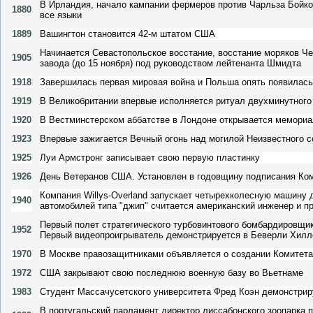
В Ирландия, начало кампании фермеров против Чарльза Бойко
1880
все языки
1889
Вашингтон становится 42-м штатом США
Начинается Севастопольское восстание, восстание моряков Че
1905
завода (до 15 ноября) под руководством лейтенанта Шмидта
1918
Завершилась первая мировая война и Польша опять появилась
1919
В Великобритании впервые исполняется ритуал двухминутного 
1920
В Вестминстерском аббатстве в Лондоне открывается мемориа
1923
Впервые зажигается Вечный огонь над могилой Неизвестного 
1925
Луи Армстронг записывает свою первую пластинку
1926
День Ветеранов США. Установлен в годовщину подписания Комп
Компания Willys-Overland запускает четырехколесную машину 
1940
автомобилей типа "джип" считается американский инженер и 
Первый полет стратегического турбовинтового бомбардировщик
1952
Первый видеопроигрыватель демонстрируется в Беверли Хилл
1970
В Москве правозащитниками объявляется о создании Комитета
1972
США закрывают свою последнюю военную базу во Вьетнаме
1983
Студент Массачусетского университета Фред Коэн демонстрир
В португальский парламент директор лиссабонского зоопарка п