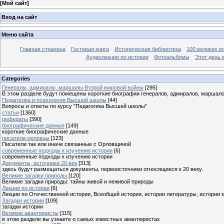
[
Мой сайт
]
Вход на сайт
Меню сайта
Главная страница
Гостевая книга
Историческая библиотека
100 великих в
Аудиолекции по истории
Фотоальбомы
Этот день 
Categories
Генералы, адмиралы, маршалы Второй мировой войны
[295]
В этом разделе будут помещены короткие биографии генералов, адмиралов, маршал
Педагогика и психология Высшей школы
[44]
Вопросы и ответы по курсу "Педагогика Высшей школы"
статьи
[1360]
рефераты
[390]
биографические данные
[149]
короткие биографические данные
писатели-орловцы
[123]
Писатели так или иначе связанные с Орловщиной
современные подходы к изучению истории
[6]
современные подходы к изучению истории
Документы, источники 20 век
[313]
здесь будут размещаться документы, первоисточники относящиеся к 20 веку.
Великие загадки природы
[120]
Великие загадки природы: тайны живой и неживой природы
Лекции по истории
[6]
Лекции по Отечественной истории, Всеобщей истории, истории литературы, истории 
Загадки истории
[109]
загадки истории
Великие авантюристы
[115]
в этом разделе вы узнаете о самых известных авантюристах