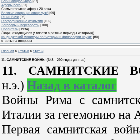
Боги народов мира
[87]
Аферы века
[37]
Самые громкие аферы 20 века
Великие операции спецслужб
[99]
Гении ВМФ
[96]
Географические открытия
[102]
Заговоры и перевороты
[100]
Правители
[1934]
Люди находящиеся у власти в разные периоды истории)))
кандидатский минимум по "истории и философии науки"
[80]
ответы на вопросы
Главная
»
Статьи
»
статьи
11. САМНИТСКИЕ ВОЙНЫ (343—290 годы до н.э.)
11. САМНИТСКИЕ
н.э.)
Назад в каталог
Войны Рима с самнитск
Италии за гегемонию на 
Первая самнитская войн