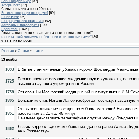
Боги народов мира
[87]
Аферы века
[37]
Самые громкие аферы 20 века
Великие операции спецслужб
[99]
Гении ВМФ
[96]
Географические открытия
[102]
Заговоры и перевороты
[100]
Правители
[1934]
Люди находящиеся у власти в разные периоды истории)))
кандидатский минимум по "истории и философии науки"
[80]
ответы на вопросы
Главная
»
Статьи
»
статьи
13 ноября
1093
В битве с англичанами убивают короля Шотландии Малкольма I
Первое научное собрание Академии наук и художеств, основанно
1725
высшего научного учреждения в России
1758
Основан 1-й Московский медицинский институт имени И.М.Сеч
1805
Венский мясник Иоганн Ланер изобретает сосиску, названную 
Открылось движение поездов по 600-километровой Николаевск
1851
расстояние за 21 час 45 минут.
Начинает действовать телеграфная служба между Лондоном 
Льюис Кэрролл сдержал обещание, данное ранее Алисе Лидделл
1862
ее к Рождеству»