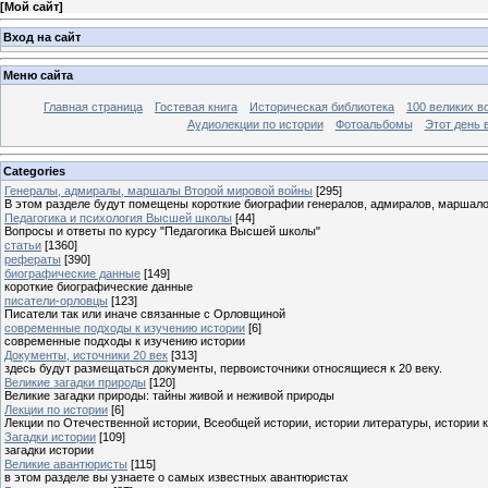
[
Мой сайт
]
Вход на сайт
Меню сайта
Главная страница
Гостевая книга
Историческая библиотека
100 великих в
Аудиолекции по истории
Фотоальбомы
Этот день 
Categories
Генералы, адмиралы, маршалы Второй мировой войны
[295]
В этом разделе будут помещены короткие биографии генералов, адмиралов, маршал
Педагогика и психология Высшей школы
[44]
Вопросы и ответы по курсу "Педагогика Высшей школы"
статьи
[1360]
рефераты
[390]
биографические данные
[149]
короткие биографические данные
писатели-орловцы
[123]
Писатели так или иначе связанные с Орловщиной
современные подходы к изучению истории
[6]
современные подходы к изучению истории
Документы, источники 20 век
[313]
здесь будут размещаться документы, первоисточники относящиеся к 20 веку.
Великие загадки природы
[120]
Великие загадки природы: тайны живой и неживой природы
Лекции по истории
[6]
Лекции по Отечественной истории, Всеобщей истории, истории литературы, истории 
Загадки истории
[109]
загадки истории
Великие авантюристы
[115]
в этом разделе вы узнаете о самых известных авантюристах