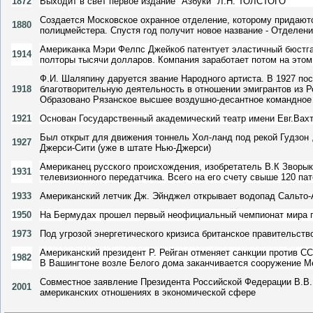
1872
Выходит в свет первое издание "Азбуки" Л.Н. ТОЛСТОГО
Создается Московское охранное отделение, которому придаютс
1880
полицмейстера. Спустя год получит новое название - Отделен
Американка Мэри Фелпс Джейкоб патентует эластичный бюстгал
1914
полторы тысячи долларов. Компания заработает потом на этом
Ф.И. Шаляпину даруется звание Народного артиста. В 1927 по
1918
благотворительную деятельность в отношении эмигрантов из Р
Образовано Рязанское высшее воздушно-десантное командно
1921
Основан Государственный академический театр имени Евг.Вах
Был открыт для движения тоннель Хол-ланд под рекой Гудзон ,
1927
Джерси-Сити (уже в штате Нью-Джерси)
Американец русского происхождения, изобретатель В.К Зворык
1931
телевизионного передатчика. Всего на его счету свыше 120 пат
1933
Американский летчик Дж. Эйнджел открывает водопад Сальто-
1950
На Бермудах прошел первый неофициальный чемпионат мира п
1973
Под угрозой энергетического кризиса британское правительст
Американский президент Р. Рейган отменяет санкции против С
1982
В Вашингтоне возле Белого дома заканчивается сооружение М
Совместное заявление Президента Российской Федерации В.В.
2001
американских отношениях в экономической сфере